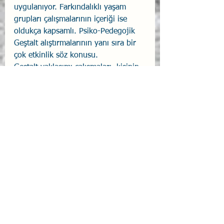
uygulanıyor. Farkındalıklı yaşam 
grupları çalışmalarının içeriği ise 
oldukça kapsamlı. Psiko-Pedegojik 
Geştalt alıştırmalarının yanı sıra bir 
çok etkinlik söz konusu. 
Geştalt yaklaşımı çalışmaları, kişinin 
kendi bedenine, duygularına, 
düşüncelerine ve çevresine ilişkin 
bilinçliliğini bileyerek potansiyelinin 
gitgide daha büyük bölümlerini 
ortaya çıkarabilmesini sağlıyor. 
Bedensel Farkındalık Çalışmaları
Bedensel farkındalık çalışmaları 
Yoga’nın çağdaş insanlarca kolaylıkla 
uygulanan bölümlerinden oluşuyor. 
Batı tıbbının ulaştığı bilgi 
birikiminden yararlanılarak 
geliştirilmiş olan “Total Fitness” 
çalışmaları uygulanıyor. Beş bin yıllık 