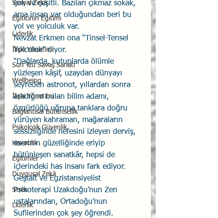
çok ve çeşitli. Bazıları çıkmaz sokak, 
Sosyal Zekâ
ama insan var olduğundan beri bu 
Eğiticinin Eğitimi
yol ve yolculuk var. 
Liderlik
Nevzat Erkmen ona “Tinsel-Tensel 
Yolculuk” diyor. 
İlişki Yönetimi
“Dağlarda, kutuplarda ölümle 
Sun Tzu Savaş Sanatı
yüzleşen kâşif, uzaydan dünyayı 
Wellbeing
seyreden astronot, yıllardan sonra 
aradığını bulan bilim adamı, 
İlişki Yönetimi
özgürlüğü uğruna tanklara doğru 
Bağlantısal Bütünsellik
yürüyen kahraman, mağaraların 
Psikolojik Güvenlik
sessizliğinde nefesini izleyen derviş, 
eserinin güzelliğinde eriyip 
Havacılık
bütünleşen sanatkâr, hepsi de 
Eğitimler
içlerindeki has insanı fark ediyor. 
Duygusal Zekâ
Geştalt ve Egzistansiyelist 
Psikoterapi Uzakdoğu’nun Zen 
Stres
ustalarından, Ortadoğu’nun 
Liderlik
Sufilerinden çok şey öğrendi. 