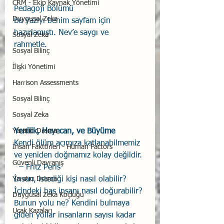
CRM - Ekip Kaynak Yönetimi
Pedagoji Bölümü 
Duygusal Zeka
Bu yazıyı benim sayfam için 
hazırlamıştı. Nev’e saygı ve 
Sosyal Zeka
rahmetle. 
Sosyal Bilinç
İlişki Yönetimi
Harrison Assessments
Sosyal Bilinç
Sosyal Zeka
Yenilik, Heyecan, ve Büyüme
Yaratıcı Drama
Kendi ölüm acımıza katlanabilmemiz 
İnsan Faktörleri - Human Factors
ve yeniden doğmamız kolay değildir. 
Güvenli Davranış
  – Fritz Perls 
İnsan, istediği kişi nasıl olabilir? 
Yaratıcı Drama
İçindeki has insanı nasıl doğurabilir? 
Duygusal Zeka Koçluğu
Bunun yolu ne? Kendini bulmaya 
Uçak Kazaları
giden yollar insanların sayısı kadar 