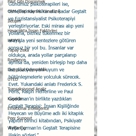
Pilot Gibi Düşünmek
Günümüz psikoterapileri ise, 
temellerinde Psikanaliz kadar Geştalt 
CRM (Ekip Kaynak Yönetimi)
ve Egzistansiyalist Psikoterapiyi 
İletişim
yerleştiriyorlar. Eski mirası alıp yeni 
Havacılıkta İnsan Faktörleri
yollarla, bitmez tükenmez bir 
arayışla yeni sentezlere götüren 
HAYYS
sonsuz bir yol bu. İnsanlar var 
Yapay Zekâ
oldukça, arada yollar parçalanıp 
Resilience
ayrılsa da, yeniden birleşip hep daha 
üst düzeyde yeni uyum ve 
Duygusal Dayanıklılık
bütünleşmelerle yolculuk sürecek. 
UTED
Evet. Yukarıdaki anlatı Frederick S. 
Transaksiyonel Analiz
Perls, Ralph Hefferline ve Paul 
Goodman’ın birlikte yazdıkları 
Kuşaklar
Geştalt Terapisi: İnsan Kişiliğinde 
Emotional Intelligence
Heyecan ve Büyüme adlı iki kitaplık 
Peer Support
yapıtın birinci kitabından, Psikiyatr 
Ayça Çerman’ın Geştalt Terapisine 
Wellbeing
ilişkin sözleri.” 