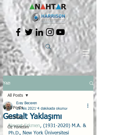
Yazı
All Posts
Eray Beceren
All Posts
15 Nis 2021
4 dakikada okunur
Gestalt Yaklaşımı
Öz Bilinç
Nevzat Erkmen
, (1931-2020) M.A. & 
Öz Yönetim
Ph.D., New York Üniversitesi 