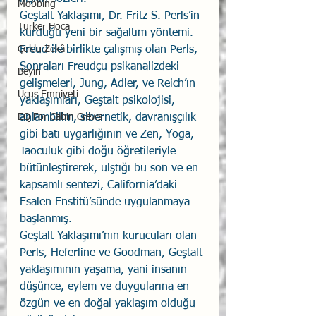
Mobbing
Geştalt Yaklaşımı, Dr. Fritz S. Perls’in 
Türker Hoca
kurduğu yeni bir sağaltım yöntemi. 
Freud ile birlikte çalışmış olan Perls, 
Çoklu Zekâ
Sonraları Freudçu psikanalizdeki 
Beyin
gelişmeleri, Jung, Adler, ve Reich’ın 
Uçuş Emniyeti
yaklaşımları, Geştalt psikolojisi, 
anlambilim, sibernetik, davranışçılık 
EQ For Cabin Crews
gibi batı uygarlığının ve Zen, Yoga, 
Taoculuk gibi doğu öğretileriyle 
bütünleştirerek, ulştığı bu son ve en 
kapsamlı sentezi, California’daki 
Esalen Enstitü’sünde uygulanmaya 
başlanmış. 
Geştalt Yaklaşımı’nın kurucuları olan 
Perls, Heferline ve Goodman, Geştalt 
yaklaşımının yaşama, yani insanın 
düşünce, eylem ve duygularına en 
özgün ve en doğal yaklaşım olduğu 