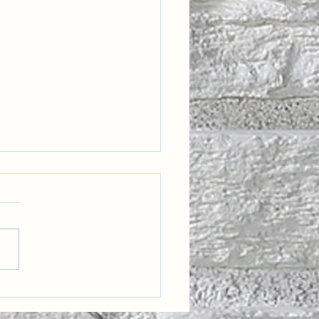
rıya Meftun Olmak