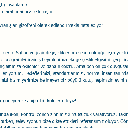
şlü insanlardır
n tarafından icat edilmiştir
vranışları şizofreni olarak adlandırmakla hata ediyor
 derin. Sahne ve plan değişikliklerinin sebep olduğu aşırı yükle
re programlanmamış beyinlerimizdeki gerçeklik algısının çarpılma
ilinç altımıza ekilenler ve daha niceleri.. Ama ben en çok duygusal
gileniyorum. Hedeflerimizi, standartlarımızı, normal insan tanımla
rimizi bizim yerimize belirleyen bir büyülü kutu, hepimizin evinin
ra ödeyerek sahip olan köleler gibiyiz!
ında iken, kontrol edilen zihnimizle mutsuzluk yaratıyoruz. Takım 
tutarken, televizyonun bize dikte ettikleri referansımız oluyor. G