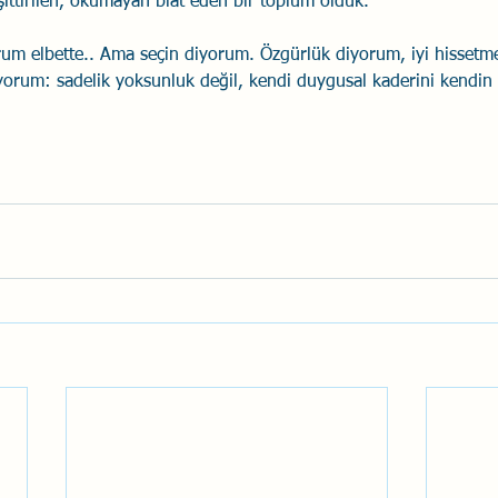
şittirilen, okumayan biat eden bir toplum olduk.
um elbette.. Ama seçin diyorum. Özgürlük diyorum, iyi hissetm
yorum: sadelik yoksunluk değil, kendi duygusal kaderini kendin