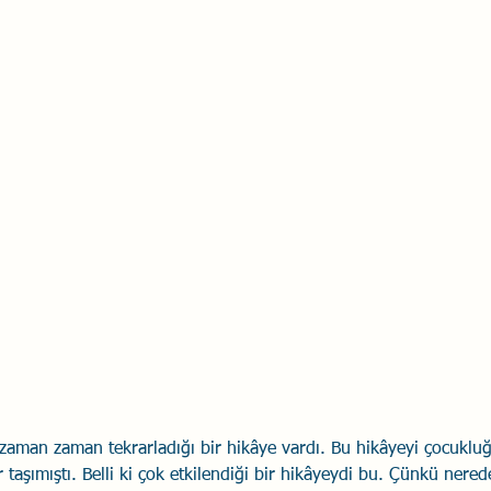
Savaş Sanatı
Wellbeing
İlişki Yönetimi
Bağla
acılık
Eğitimler
Duygusal Zekâ
Stres
Li
aman zaman tekrarladığı bir hikâye vardı. Bu hikâyeyi çocuklu
taşımıştı. Belli ki çok etkilendiği bir hikâyeydi bu. Çünkü nered