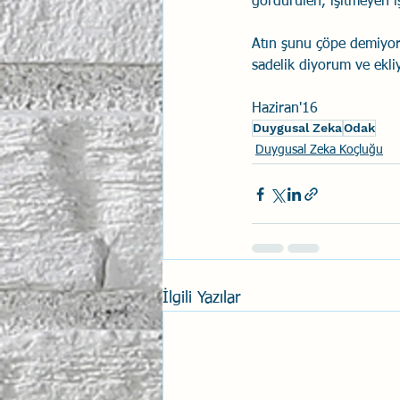
gördürülen, işitmeyen i
Atın şunu çöpe demiyor
sadelik diyorum ve ekli
Haziran'16
Duygusal Zeka
Odak
Duygusal Zeka Koçluğu
İlgili Yazılar