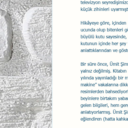
televizyon seyredişimiz
küçük zihinleri uyarmışt
Hikâyeye göre, içinden ı
ucunda olup bitenleri gö
büyülü kutu sayesinde,
kutunun içinde her şey 
anlattıklarından ve göst
Bir süre önce, Ümit Şimş
yalnız değilmiş. Kitabı
yılında yayınladığı bir
makine” vakalarına dikk
resimlerden bahsediyorla
beyinlere birtakım yaba
gelen bilgileri, hem ge
anlatıyorlarmış. Ümit Ş
eğlendiren (hatta kahka