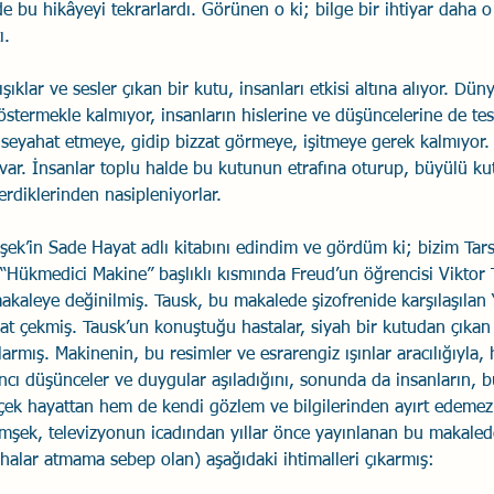
de bu hikâyeyi tekrarlardı. Görünen o ki; bilge bir ihtiyar daha 
ı.
şıklar ve sesler çıkan bir kutu, insanları etkisi altına alıyor. Dün
stermekle kalmıyor, insanların hislerine ve düşüncelerine de tes
 seyahat etmeye, gidip bizzat görmeye, işitmeye gerek kalmıyor
var. İnsanlar toplu halde bu kutunun etrafına oturup, büyülü k
erdiklerinden nasipleniyorlar.
ek’in Sade Hayat adlı kitabını edindim ve gördüm ki; bizim Tarsu
n “Hükmedici Makine” başlıklı kısmında Freud’un öğrencisi Viktor
 makaleye değinilmiş. Tausk, bu makalede şizofrenide karşılaşılan
at çekmiş. Tausk’un konuştuğu hastalar, siyah bir kutudan çıkan 
rmış. Makinenin, bu resimler ve esrarengiz ışınlar aracılığıyla, 
ncı düşünceler ve duygular aşıladığını, sonunda da insanların,
rçek hayattan hem de kendi gözlem ve bilgilerinden ayırt edemez 
imşek, televizyonun icadından yıllar önce yayınlanan bu makaled
halar atmama sebep olan) aşağıdaki ihtimalleri çıkarmış: