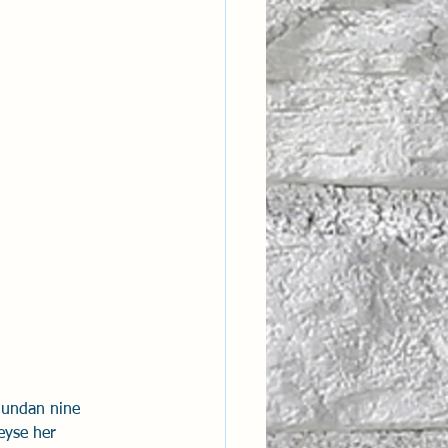
ntısal Bütünsellik
derlik
ğundan nine 
eyse her 