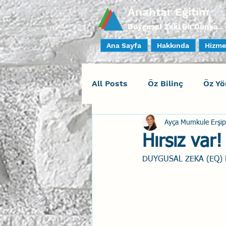
Anahtar Eğitim
Duygusal Zeki Bir Dünya..
Ana Sayfa
Hakkında
Hizme
All Posts
Öz Bilinç
Öz Yö
Ayça Mumkule Erşip
Sosyal Bilinç
İlişki Yöne
Hırsız var
DUYGUSAL ZEKA (EQ)
Yaratıcı Drama
İnsan Fa
Duygusal Zeka Koçluğu