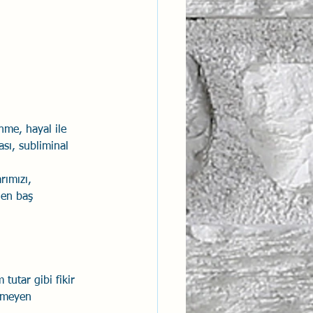
nme, hayal ile 
sı, subliminal 
 
rımızı, 
 en baş 
tutar gibi fikir 
örmeyen 