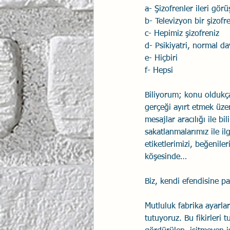
a- Şizofrenler ileri görü
b- Televizyon bir şizofre
c- Hepimiz şizofreniz
d- Psikiyatri, normal da
e- Hiçbiri
f- Hepsi
Biliyorum; konu oldukça
gerçeği ayırt etmek üze
mesajlar aracılığı ile b
sakatlanmalarımız ile il
etiketlerimizi, beğenile
köşesinde…
Biz, kendi efendisine pa
Mutluluk fabrika ayarlar
tutuyoruz. Bu fikirleri 