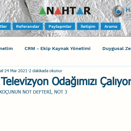
tler
Referanslar
Paylaşımlar
İletişim
Arama
netim
CRM - Ekip Kaynak Yönetimi
Duygusal Z
al
24 Mar 2021
2 dakikada okunur
timi
Harrison Assessments
Sosyal Bilinç
S
! Televizyon Odağımızı Çalıyo
 KOÇUNUN NOT DEFTERİ, NOT 3
ktörleri - Human Factors
Güvenli Davranış
Yara
Uçak Kazaları
Sosyal Zekâ
Eğiticinin Eğitimi