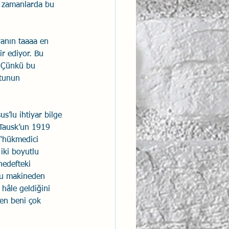
o zamanlarda bu 
yanın taaaa en 
ir ediyor. Bu 
. Çünkü bu 
utunun 
s’lu ihtiyar bilge 
 Tausk’un 1919 
 “hükmedici 
iki boyutlu 
hedefteki 
 bu makineden 
hâle geldiğini 
en beni çok 