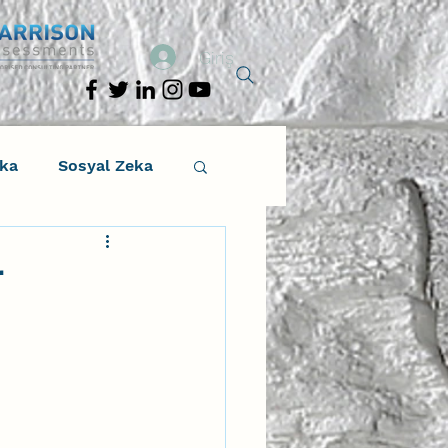
Giriş
eka
Sosyal Zeka
osyal Zeka
r
tıcı Drama
Liderlik