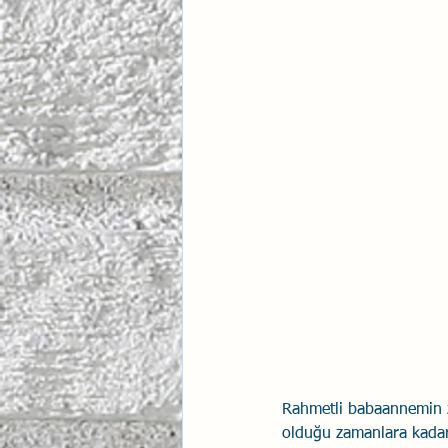
İlişki Yönetimi
Sun Tzu 
Psikolojik Güvenlik
Hav
Rahmetli babaannemin z
olduğu zamanlara kadar 