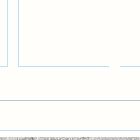
Başa
Ben Duygularım Değilim!