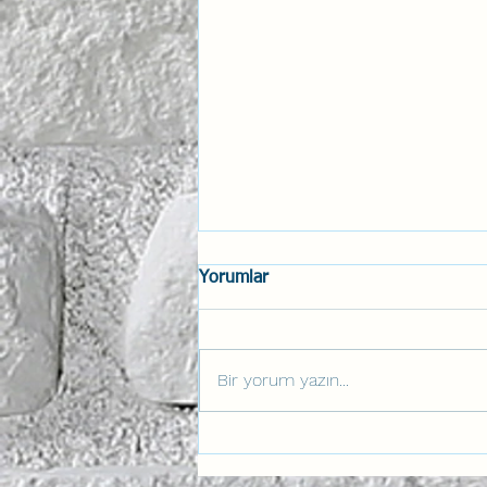
Yorumlar
Bir yorum yazın...
Kokpitteki Gerçek Zorluk:
İnsani Beceriler