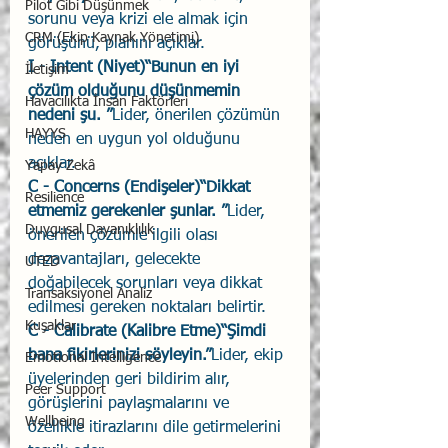
Pilot Gibi Düşünmek
sorunu veya krizi ele almak için 
CRM (Ekip Kaynak Yönetimi)
görüşünü, planını açıklar.
I - Intent (Niyet)“Bunun en iyi 
İletişim
çözüm olduğunu düşünmemin 
Havacılıkta İnsan Faktörleri
nedeni şu. ”
Lider, önerilen çözümün 
HAYYS
neden en uygun yol olduğunu 
açıklar.
Yapay Zekâ
C - Concerns (Endişeler)“Dikkat 
Resilience
etmemiz gerekenler şunlar. ”
Lider, 
Duygusal Dayanıklılık
önerilen çözümle ilgili olası 
dezavantajları, gelecekte 
UTED
doğabilecek sorunları veya dikkat 
Transaksiyonel Analiz
edilmesi gereken noktaları belirtir.
Kuşaklar
C - Calibrate (Kalibre Etme)“Şimdi 
bana fikirlerinizi söyleyin.”
Lider, ekip 
Emotional Intelligence
üyelerinden geri bildirim alır, 
Peer Support
görüşlerini paylaşmalarını ve 
Wellbeing
özellikle itirazlarını dile getirmelerini 