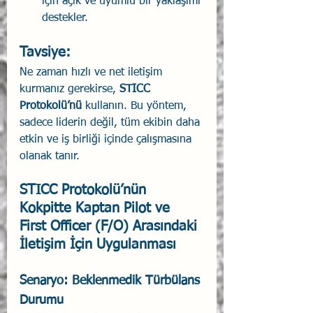
için açık ve uyumlu bir yaklaşımı 
destekler.
Tavsiye:
Ne zaman hızlı ve net iletişim 
kurmanız gerekirse, 
STICC 
Protokolü’nü
 kullanın. Bu yöntem, 
sadece liderin değil, tüm ekibin daha 
etkin ve iş birliği içinde çalışmasına 
olanak tanır.
STICC Protokolü’nün 
Kokpitte Kaptan Pilot ve 
First Officer (F/O) Arasındaki 
İletişim İçin Uygulanması
Senaryo: Beklenmedik Türbülans 
Durumu