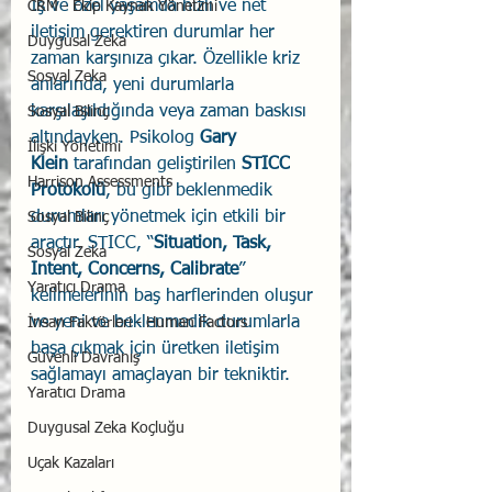
İş ve özel yaşamda hızlı ve net 
CRM - Ekip Kaynak Yönetimi
iletişim gerektiren durumlar her 
Duygusal Zeka
zaman karşınıza çıkar. Özellikle kriz 
Sosyal Zeka
anlarında, yeni durumlarla 
karşılaşıldığında veya zaman baskısı 
Sosyal Bilinç
altındayken. Psikolog 
Gary 
İlişki Yönetimi
Klein
 tarafından geliştirilen 
STICC 
Harrison Assessments
Protokolü
, bu gibi beklenmedik 
durumları yönetmek için etkili bir 
Sosyal Bilinç
araçtır. STICC, “
Situation, Task, 
Sosyal Zeka
Intent, Concerns, Calibrate
” 
Yaratıcı Drama
kelimelerinin baş harflerinden oluşur 
ve yeni ve beklenmedik durumlarla 
İnsan Faktörleri - Human Factors
başa çıkmak için üretken iletişim 
Güvenli Davranış
sağlamayı amaçlayan bir tekniktir.
Yaratıcı Drama
Duygusal Zeka Koçluğu
Uçak Kazaları