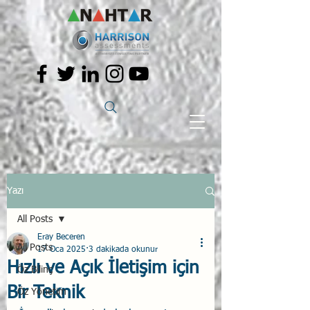
Yazı
All Posts
Eray Beceren
All Posts
17 Oca 2025
3 dakikada okunur
Hızlı ve Açık İletişim için
Öz Bilinç
Bir Teknik
Öz Yönetim