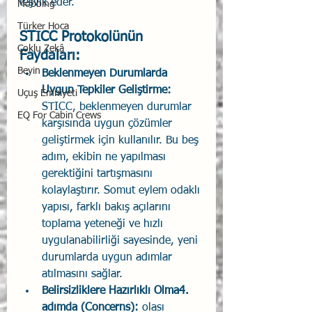
teşvik eder.
Mobbing
Türker Hoca
STICC Protokolünün 
Çoklu Zekâ
Faydaları:
Beyin
Beklenmeyen Durumlarda 
Uygun Tepkiler Geliştirme: 
Uçuş Emniyeti
STICC, beklenmeyen durumlar 
EQ For Cabin Crews
karşısında uygun çözümler 
geliştirmek için kullanılır. Bu beş 
adım, ekibin ne yapılması 
gerektiğini tartışmasını 
kolaylaştırır. Somut eylem odaklı 
yapısı, farklı bakış açılarını 
toplama yeteneği ve hızlı 
uygulanabilirliği sayesinde, yeni 
durumlarda uygun adımlar 
atılmasını sağlar.
Belirsizliklere Hazırlıklı Olma4. 
adımda (Concerns):
 olası 