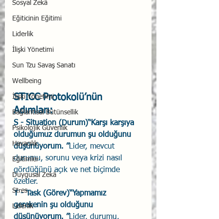
Sosyal Zekâ
Eğiticinin Eğitimi
Liderlik
İlişki Yönetimi
Sun Tzu Savaş Sanatı
Wellbeing
STICC Protokolü’nün 
İlişki Yönetimi
Adımları:
Bağlantısal Bütünsellik
S - Situation (Durum)“Karşı karşıya 
Psikolojik Güvenlik
olduğumuz durumun şu olduğunu 
Havacılık
düşünüyorum. ”
Lider, mevcut 
durumu, sorunu veya krizi nasıl 
Eğitimler
gördüğünü açık ve net biçimde 
Duygusal Zekâ
özetler.
Stres
T - Task (Görev)“Yapmamız 
gerekenin şu olduğunu 
Liderlik
düşünüyorum. ”
Lider, durumu, 