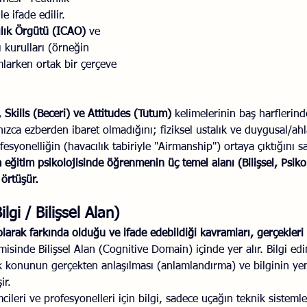
 ifade edilir. 
Savaş Sanatı
Wellbeing
İlişki Yönetimi
Bağla
cılık Örgütü (ICAO)
 ve 
ı kurulları (örneğin 
mlarken ortak bir çerçeve 
acılık
Eğitimler
Duygusal Zekâ
Stres
Li
Skills (Beceri) ve Attitudes (Tutum) 
kelimelerinin baş harflerind
zca ezberden ibaret olmadığını; fiziksel ustalık ve duygusal/ahl
fesyonelliğin (havacılık tabiriyle "Airmanship") ortaya çıktığını s
 eğitim psikolojisinde öğrenmenin üç temel alanı (Bilişsel, Psik
örtüşür.
gi / Bilişsel Alan)
i olarak farkında olduğu ve ifade edebildiği kavramları, gerçekleri 
sinde Bilişsel Alan (Cognitive Domain) içinde yer alır. Bilgi edi
ak konunun gerçekten anlaşılması (anlamlandırma) ve bilginin ye
ir.
mcileri ve profesyonelleri için bilgi, sadece uçağın teknik sisteml