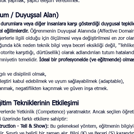
çluk yapmak, yapıcı eleştiri verebilmek.
tum / Duyuşsal Alan)
 durumlara veya diğer insanlara karşı gösterdiği duygusal tepkile
l eğilimlerdir.
 Öğrenmenin Duyuşsal Alanında (Affective Domain)
erle ilgili olduğu için ölçülmesi veya değiştirilmesi en zor olan
ğunda kök neden teknik bilgi veya beceri eksikliği değil, "Tehlike
otorite karşıtlığı, dürtüsellik) olarak adlandırılan tutum hataları
niyetin temelidir. 
İdeal bir profesyonelde (ve eğitmende) olma
gılı ve disiplinli olmak,
 eleştiri kabul edebilmek ve uyum sağlayabilmek (adaptable),
ranmak, negatiflikten kaçınmak ve güven inşa etmek.
tim Tekniklerinin Etkileşimi
iyerlerde Yetkinlik (Competence) yaratmaktır. Ancak seçilen öğre
i üzerinde farklı etkilere sahiptir:
truction - Tell & Show):
 Bu geleneksel yöntem, eğitmenin bilgiyi 
r. Sınırlı ve belirli bir zaman alır. Bilgi (K) ve Beceri (S) kazan