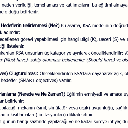
 neden verildiği, temel amacı ve katılımcıların bu eğitimi almaya
e olduğu belirlenir.
e Hedeflerin Belirlenmesi (Ne?)
 Bu aşama, KSA modelinin doğrud
k adımdır:
hedeflenen görevi yapabilmesi için hangi Bilgi (K), Beceri (S) ve 
ği listelenir.
ıkarılan KSA unsurları üç kategoriye ayrılarak önceliklendirilir: 
K
r (Must have), sahip olunması beklenenler (Should have) ve olsa
ves) Oluşturulması:
 Önceliklendirilen KSA'lara dayanarak açık, ölç
 hedefler (SMART objectives) yazılır.
k Planlama (Nerede ve Ne Zaman?)
 Eğitimin emniyetli ve amaca uy
ar belirlenir:
apılacağı mekanın (sınıf, simülatör veya uçak) uygunluğu, sağlık
lanın kısıtlamaları (limitasyonları) dikkate alınır.
n günün hangi saatinde yapılacağı ve ne kadar süreye ihtiyaç du