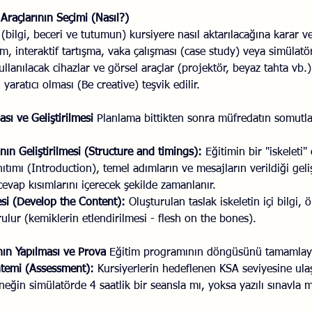
 Araçlarının Seçimi (Nasıl?)
bilgi, beceri ve tutumun) kursiyere nasıl aktarılacağına karar ve
, interaktif tartışma, vaka çalışması (case study) veya simülatör 
ullanılacak cihazlar ve görsel araçlar (projektör, beyaz tahta vb.)
aratıcı olması (Be creative) teşvik edilir.
ası ve Geliştirilmesi
 Planlama bittikten sonra müfredatın somutlaş
ın Geliştirilmesi (Structure and timings):
 Eğitimin bir "iskeleti" ç
anıtımı (Introduction), temel adımların ve mesajların verildiği ge
evap kısımlarını içerecek şekilde zamanlanır.
mesi (Develop the Content):
 Oluşturulan taslak iskeletin içi bilgi, 
ulur (kemiklerin etlendirilmesi - flesh on the bones).
nın Yapılması ve Prova
 Eğitim programının döngüsünü tamamlay
temi (Assessment):
 Kursiyerlerin hedeflenen KSA seviyesine ula
rneğin simülatörde 4 saatlik bir seansla mı, yoksa yazılı sınavla 