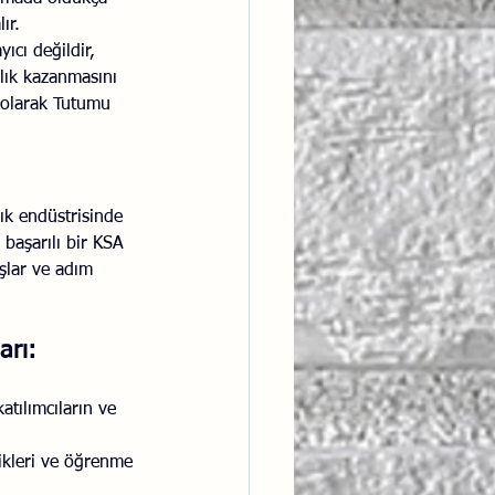
ır.
ıcı değildir, 
lık kazanmasını 
l olarak Tutumu 
ık endüstrisinde 
 başarılı bir KSA 
aşlar ve adım 
arı:
atılımcıların ve 
likleri ve öğrenme 