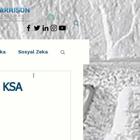
Giriş
eka
Sosyal Zeka
osyal Zeka
: KSA
tıcı Drama
Liderlik