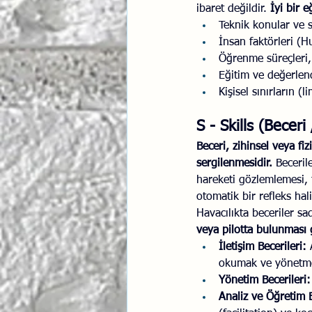
ibaret değildir. 
İyi bir 
Teknik konular ve 
İnsan faktörleri (
Öğrenme süreçleri, f
Eğitim ve değerlen
Kişisel sınırların (l
S - Skills (Becer
Beceri, zihinsel veya fi
sergilenmesidir. 
Beceril
hareketi gözlemlemesi, t
otomatik bir refleks hali
Havacılıkta beceriler sa
veya pilotta bulunması 
İletişim Becerileri: 
okumak ve yönetm
Yönetim Becerileri:
Analiz ve Öğretim B