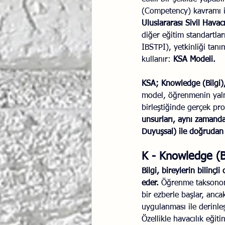
(Competency) kavramı ile
İlişki Yönetimi
Sun Tzu 
Uluslararası Sivil Hava
diğer eğitim standartlar
IBSTPI), yetkinliği tanı
Psikolojik Güvenlik
Hav
kullanır: 
KSA Modeli.
KSA; Knowledge (Bilgi), 
model, öğrenmenin yalnı
birleştiğinde gerçek pro
unsurları, aynı zamanda
Duyuşsal) ile doğrudan 
K - Knowledge (Bil
Bilgi, bireylerin bilinçl
eder.
 Öğrenme taksonomi
bir ezberle başlar, anc
uygulanması ile derinleş
Özellikle havacılık eğiti