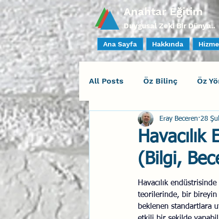
Anahtar Eğitim
Duygusal Zeki Bir Dünya..
Ana Sayfa
Hakkında
Hizme
All Posts
Öz Bilinç
Öz Yö
Eray Beceren
28 Şu
Sosyal Bilinç
İlişki Yöne
Havacılık 
(Bilgi, Be
Yaratıcı Drama
İnsan Fa
Havacılık endüstrisinde
teorilerinde, bir bireyin
Duygusal Zeka Koçluğu
beklenen standartlara u
etkili bir şekilde yapabi