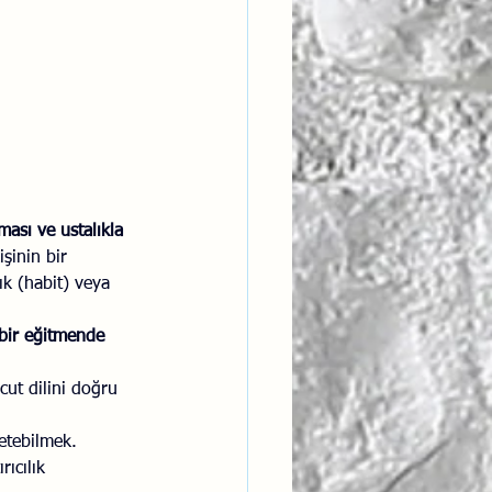
ması ve ustalıkla 
şinin bir 
ık (habit) veya 
 bir eğitmende 
ut dilini doğru 
netebilmek.
ıcılık 