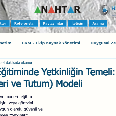
tler
Referanslar
Paylaşımlar
İletişim
Arama
netim
CRM - Ekip Kaynak Yönetimi
Duygusal Z
b
4 dakikada okunur
timi
Harrison Assessments
Sosyal Bilinç
S
Eğitiminde Yetkinliğin Temeli
ceri ve Tutum) Modeli
ktörleri - Human Factors
Güvenli Davranış
Yara
 ve modern eğitim 
 işini veya görevini 
Uçak Kazaları
Sosyal Zekâ
Eğiticinin Eğitimi
ygun olarak, güvenli ve 
lmesi "Yetkinlik" 