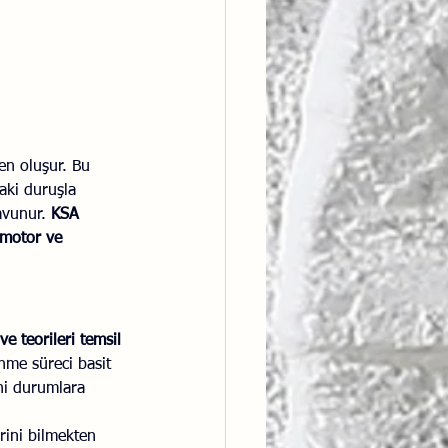
ntısal Bütünsellik
derlik
en oluşur. Bu 
aki duruşla 
avunur. 
KSA 
omotor ve 
ve teorileri temsil 
nme süreci basit 
ni durumlara 
erini bilmekten 