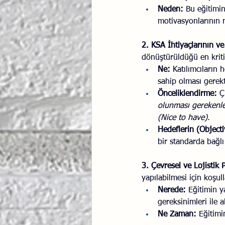
Neden:
 Bu eğitimin
motivasyonlarının n
2. KSA İhtiyaçlarının v
dönüştürüldüğü en kriti
Ne:
 Katılımcıların 
sahip olması gerekti
Önceliklendirme:
 Ç
olunması gerekenle
(Nice to have)
.
Hedeflerin (Objecti
bir standarda bağlı
3. Çevresel ve Lojisti
yapılabilmesi için koşull
Nerede:
 Eğitimin y
gereksinimleri ile a
Ne Zaman:
 Eğitimi