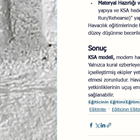
Materyal Hazırlığı 
yapıya ve KSA hede
Run/Rehearse)" yapı
Havacılık eğitimlerinde 
düzey düşünme becerileri
Sonuç
KSA modeli,
 modern hav
Yalnızca kural ezberley
içselleştirmiş ekipler y
etmesi zorunludur. Hava
yetkinliklerinin uçuş emn
sağlanabilir.
Eğiticinin Eğitimi
Eğitim
Eğitimler
Eğiticinin Eğiti