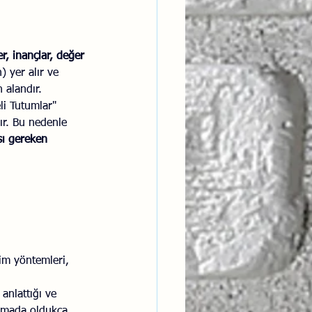
r, inançlar, değer 
 yer alır ve 
 alandır.
li Tutumlar" 
dır. Bu nedenle 
sı gereken 
tim yöntemleri, 
anlattığı ve 
dırmada oldukça 