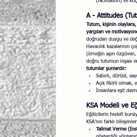
(facilitation) ve ko
A - Attitudes (Tu
Tutum, kişinin olaylara,
yargıları ve motivasyone
doğrudan duygu ve değerl
Havacılık kazalarının ço
(örneğin aşırı özgüven, 
doğru tutumun inşası em
tutumlar şunlardır:
Sabırlı, dürüst, say
Açık fikirli olmak,
İnsanlara eşit dav
KSA Modeli ve Eği
Eğiticilerin hedefi kurs
KSA'nın farklı bileşenler
Talimat Verme (Ins
gösterdiği yöntemdi