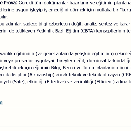
ve Prova:
 Gerekli tüm dokümanlar hazırlanır ve eğitimin planla
flerine uygun işleyip işlemediğini görmek için mutlaka bir "kur
lır.
bu adımlar, sadece bilgi ezberleten değil; analiz, sentez ve karar
ni de tetikleyen Yetkinlik Bazlı Eğitim (CBTA) konseptlerinin te
acılık eğitiminin (ve genel anlamda yetişkin eğitiminin) çekirdeğ
en veya prosedür uygulayan bireyler değil; durumsal farkındalığı
etiştirebilmek için eğitimin Bilgi, Beceri ve Tutum alanlarının üçün
cılık disiplini (Airmanship) ancak teknik ve teknik olmayan (CR
iyeti (Safe), etkinliği (Effective) ve verimliliği (Efficient) adına b
mi