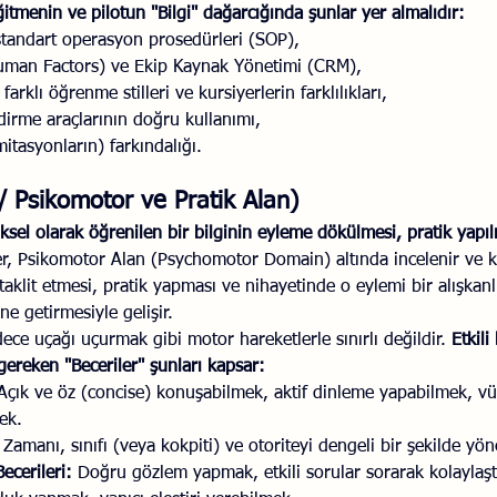
eğitmenin ve pilotun "Bilgi" dağarcığında şunlar yer almalıdır:
standart operasyon prosedürleri (SOP),
Human Factors) ve Ekip Kaynak Yönetimi (CRM),
arklı öğrenme stilleri ve kursiyerlerin farklılıkları,
dirme araçlarının doğru kullanımı,
imitasyonların) farkındalığı.
i / Psikomotor ve Pratik Alan)
ziksel olarak öğrenilen bir bilginin eyleme dökülmesi, pratik yapıl
er, Psikomotor Alan (Psychomotor Domain) altında incelenir ve ki
aklit etmesi, pratik yapması ve nihayetinde o eylemi bir alışkanl
ne getirmesiyle gelişir.
dece uçağı uçurmak gibi motor hareketlerle sınırlı değildir. 
Etkili
gereken "Beceriler" şunları kapsar:
Açık ve öz (concise) konuşabilmek, aktif dinleme yapabilmek, vüc
ek.
 
Zamanı, sınıfı (veya kokpiti) ve otoriteyi dengeli bir şekilde yö
ecerileri:
 Doğru gözlem yapmak, etkili sorular sorarak kolaylaştır