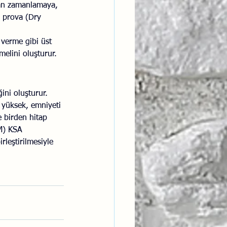
nan zamanlamaya, 
u prova (Dry 
 verme gibi üst 
melini oluşturur.
ini oluşturur. 
 yüksek, emniyeti 
e birden hitap 
M) KSA 
irleştirilmesiyle 