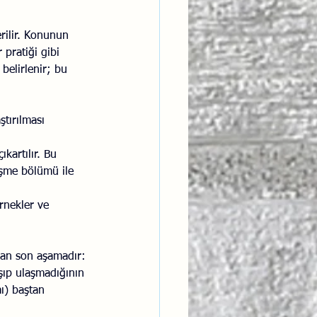
rilir. Konunun 
pratiği gibi 
 belirlenir; bu 
tırılması 
ıkartılır. Bu 
lişme bölümü ile 
örnekler ve 
an son aşamadır:
şıp ulaşmadığının 
mı) baştan 