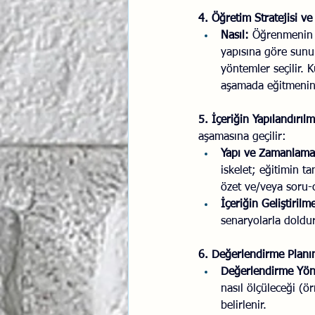
4. Öğretim Stratejisi ve
Nasıl:
 Öğrenmenin (
yapısına göre sunum
yöntemler seçilir. K
aşamada eğitmenin y
5. İçeriğin Yapılandırılm
aşamasına geçilir:
Yapı ve Zamanlaman
iskelet; eğitimin t
özet ve/veya soru-c
İçeriğin Geliştiril
senaryolarla doldur
6. Değerlendirme Planı
Değerlendirme Yön
nasıl ölçüleceği (ö
belirlenir.