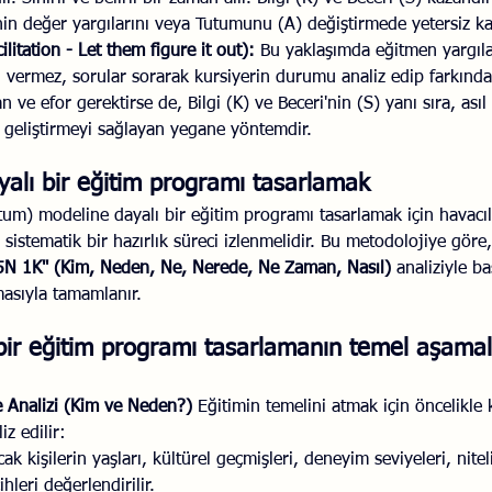
şinin değer yargılarını veya Tutumunu (A) değiştirmede yetersiz kal
cilitation - Let them figure it out): 
Bu yaklaşımda eğitmen yargılay
 vermez, sorular sorarak kursiyerin durumu analiz edip farkında
 ve efor gerektirse de, Bilgi (K) ve Beceri'nin (S) yanı sıra, ası
e geliştirmeyi sağlayan yegane yöntemdir.
alı bir eğitim programı tasarlamak 
utum) modeline dayalı bir eğitim programı tasarlamak için havacıl
 sistematik bir hazırlık süreci izlenmelidir. Bu metodolojiye göre,
5N 1K" (Kim, Neden, Ne, Nerede, Ne Zaman, Nasıl)
 analiziyle b
masıyla tamamlanır.
 bir eğitim programı tasarlamanın temel aşamal
le Analizi (Kim ve Neden?)
 Eğitimin temelini atmak için öncelikle k
iz edilir:
cak kişilerin yaşları, kültürel geçmişleri, deneyim seviyeleri, nite
hleri değerlendirilir.