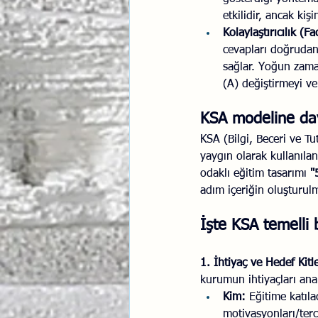
etkilidir, ancak ki
Kolaylaştırıcılık (Fa
cevapları doğrudan
sağlar. Yoğun zaman
(A) değiştirmeyi v
KSA modeline day
KSA (Bilgi, Beceri ve T
yaygın olarak kullanılan
odaklı eğitim tasarımı 
"
adım içeriğin oluşturul
İşte KSA temelli
1. İhtiyaç ve Hedef Kit
kurumun ihtiyaçları anal
Kim:
 Eğitime katıla
motivasyonları/terci