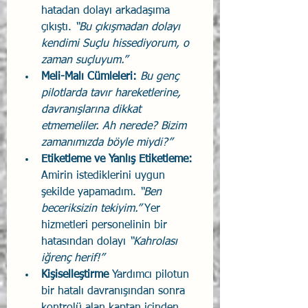
hatadan dolayı arkadaşıma 
çıkıştı.
 “Bu çıkışmadan dolayı 
kendimi Suçlu hissediyorum, o 
zaman suçluyum.”
Meli-Malı Cümleleri: 
Bu genç 
pilotlarda tavır hareketlerine, 
davranışlarına dikkat 
etmemeliler. Ah nerede? Bizim 
zamanımızda böyle miydi?”
Etiketleme ve Yanlış Etiketleme: 
Amirin istediklerini uygun 
şekilde yapamadım.
 “Ben 
beceriksizin tekiyim.”
 Yer 
hizmetleri personelinin bir 
hatasından dolayı
 “Kahrolası 
iğrenç herif!”
Kişiselleştirme
 Yardımcı pilotun 
bir hatalı davranışından sonra 
kontrolü alan kaptan içinden