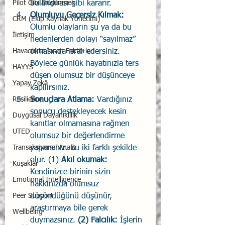
Pilot Gibi Düşünmek
bulandırası gibi kararır. 
Olumluyu Geçersiz Kılmak:
CRM (Ekip Kaynak Yönetimi)
Olumlu olayların şu ya da bu 
İletişim
nedenlerden dolayı “sayılmaz” 
Havacılıkta İnsan Faktörleri
olmasında ısrar edersiniz. 
Böylece günlük hayatınızla ters 
HAYYS
düşen olumsuz bir düşünceye 
Yapay Zekâ
kapılırsınız. 
Resilience
Sonuçlara Atlama:
 Vardığınız 
sonucu destekleyecek kesin 
Duygusal Dayanıklılık
kanıtlar olmamasına rağmen 
UTED
olumsuz bir değerlendirme 
Transaksiyonel Analiz
yaparsınız. Bu iki farklı şekilde 
olur. (1) 
Akıl okumak: 
Kuşaklar
Kendinizce birinin sizin 
Emotional Intelligence
hakkınızda olumsuz 
Peer Support
düşündüğünü düşünür, 
araştırmaya bile gerek 
Wellbeing
duymazsınız. 
(2) Falcılık:
 İşlerin 