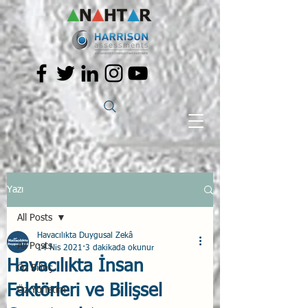
Yazı
All Posts
Havacılıkta Duygusal Zekâ
All Posts
14 Nis 2021
3 dakikada okunur
Havacılıkta İnsan
Öz Bilinç
Faktörleri ve Bilişsel
Öz Yönetim