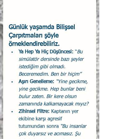
Günlük yaşamda Bilişsel 
Çarpıtmaları şöyle 
örneklendirebiliriz. 
Ya Hep Ya Hiç Düşüncesi: 
“
Bu 
simülatör dersinde bazı şeyler 
istediğim gibi olmadı. 
Beceremedim. Ben bir hiçim”
Aşırı Genelleme: 
“Yine gecikme, 
yine gecikme. Hep bunlar beni 
bulur zaten. Bir kere olsun 
zamanında kalkamayacak mıyız?
Zihinsel Filtre: 
Kaptanın yer 
ekibine karşı agresif 
tutumundan sonra
 “Bu insanlar 
çok duyarsız ve acımasız. Şu 