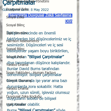
Çarpıtmalar
CRM - Ekip Kaynak Yönetimi
Duygusal Zeka
Güncelleme tarihi:
8 May 2022
Havacılıkta Duygusal Zekâ Sayfasına 
Sosyal Zeka
Dön
Sosyal Bilinç
İlişki Yönetimi
İletişim sürecinde en önemli 
faktörlerden biri düşüncelerimiz ve iç 
Harrison Assessments
sesimizdir. Düşünceleri ve iç sesi 
Sosyal Bilinç
etkileyenler yaşam boyu biriktirilen, 
Sosyal Zeka
oluşturulan 
“Bilişsel Çarpıtmalar”
diye tanımlanan düşünce kalıplarıdır. 
Yaratıcı Drama
Bunlar David Burns tarafından 
İnsan Faktörleri - Human Factors
derlenmiştir. Bilişsel çarpıtmalar 
Güvenli Davranış
birçok durumda işe yarar ama bazı 
durumlarda zora sokabilir. Hatta 
Yaratıcı Drama
yoğun, uzun süreli, işlevsiz olumsuz 
Duygusal Zeka Koçluğu
duyguların sebebi de bilişsel 
Uçak Kazaları
çarpıtmalar olabilir. 
Burns 
“Bilişsel Çarpıtmaları”
 şöyle 