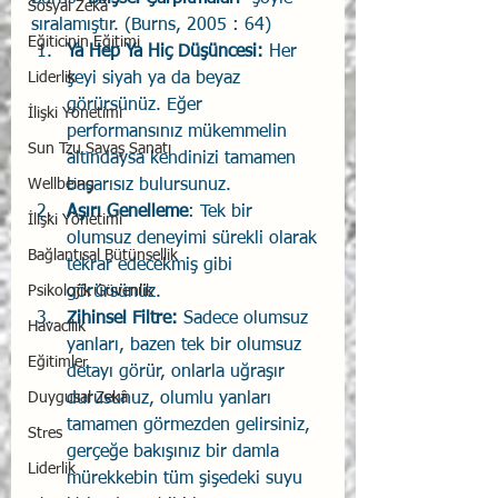
Sosyal Zekâ
sıralamıştır. (Burns, 2005 : 64)  
Eğiticinin Eğitimi
Ya Hep Ya Hiç Düşüncesi:
 Her 
Liderlik
şeyi siyah ya da beyaz 
görürsünüz. Eğer 
İlişki Yönetimi
performansınız mükemmelin 
Sun Tzu Savaş Sanatı
altındaysa kendinizi tamamen 
Wellbeing
başarısız bulursunuz. 
Aşırı Genelleme
: Tek bir 
İlişki Yönetimi
olumsuz deneyimi sürekli olarak 
Bağlantısal Bütünsellik
tekrar edecekmiş gibi 
Psikolojik Güvenlik
görürsünüz. 
Zihinsel Filtre:
 Sadece olumsuz 
Havacılık
yanları, bazen tek bir olumsuz 
Eğitimler
detayı görür, onlarla uğraşır 
Duygusal Zekâ
durusunuz, olumlu yanları 
tamamen görmezden gelirsiniz, 
Stres
gerçeğe bakışınız bir damla 
Liderlik
mürekkebin tüm şişedeki suyu 