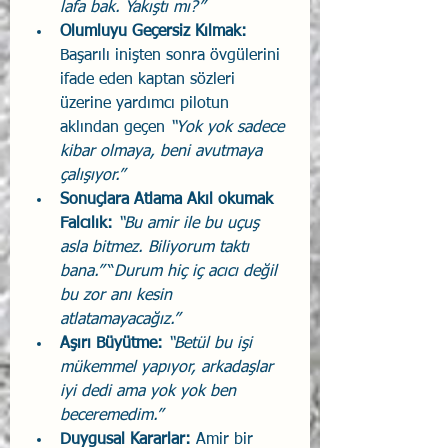
lafa bak. Yakıştı mı?”
Olumluyu Geçersiz Kılmak: 
Başarılı inişten sonra övgülerini 
ifade eden kaptan sözleri 
üzerine yardımcı pilotun 
aklından geçen
 “Yok yok sadece 
kibar olmaya, beni avutmaya 
çalışıyor.”
Sonuçlara Atlama Akıl okumak 
Falcılık: 
“Bu amir ile bu uçuş 
asla bitmez. Biliyorum taktı 
bana.”
 “
Durum hiç iç acıcı değil 
bu zor anı kesin 
atlatamayacağız.”
Aşırı Büyütme: 
“Betül bu işi 
mükemmel yapıyor, arkadaşlar 
iyi dedi ama yok yok ben 
beceremedim.”
Duygusal Kararlar: 
Amir bir 