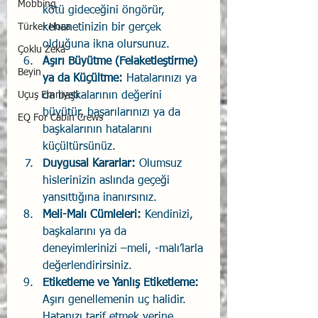
Mobbing
kötü gideceğini öngörür, 
Türker Hoca
kehanetinizin bir gerçek 
olduğuna ikna olursunuz. 
Çoklu Zekâ
Aşırı Büyütme (Felaketleştirme) 
Beyin
ya da Küçültme:
 Hatalarınızı ya 
Uçuş Emniyeti
da başkalarının değerini 
büyütür, başarılarınızı ya da 
EQ For Cabin Crews
başkalarının hatalarını 
küçültürsünüz. 
Duygusal Kararlar:
 Olumsuz 
hislerinizin aslında geçeği 
yansıttığına inanırsınız. 
Meli-Malı Cümleleri: 
Kendinizi, 
başkalarını ya da 
deneyimlerinizi –meli, -malı’larla 
değerlendirirsiniz. 
Etiketleme ve Yanlış Etiketleme:
Aşırı genellemenin uç halidir. 
Hatanızı tarif etmek yerine, 