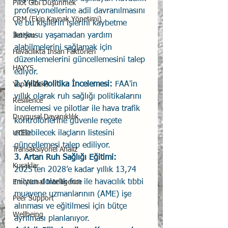
Pilot Gibi Düşünmek
profesyonellerine adil davranılmasını 
CRM (Ekip Kaynak Yönetimi)
ve bu kişilerin işlerini kaybetme 
korkusu yaşamadan yardım 
İletişim
alabilmelerini sağlamak için 
Havacılıkta İnsan Faktörleri
düzenlemelerini güncellemesini talep 
HAYYS
ediyor. 
2. Yıllık Politika İncelemesi: 
FAA'in 
Yapay Zekâ
yıllık olarak ruh sağlığı politikalarını 
Resilience
incelemesi ve pilotlar ile hava trafik 
Duygusal Dayanıklılık
kontrolörlerine güvenle reçete 
edilebilecek ilaçların listesini 
UTED
güncellemesi talep ediliyor. 
Transaksiyonel Analiz
3. Artan Ruh Sağlığı Eğitimi: 
Kuşaklar
2025’ten 2028’e kadar yıllık 13,74 
milyon dolarlık fon ile havacılık tıbbi 
Emotional Intelligence
muayene uzmanlarının (AME) işe 
Peer Support
alınması ve eğitilmesi için bütçe 
Wellbeing
ayrılması planlanıyor. 