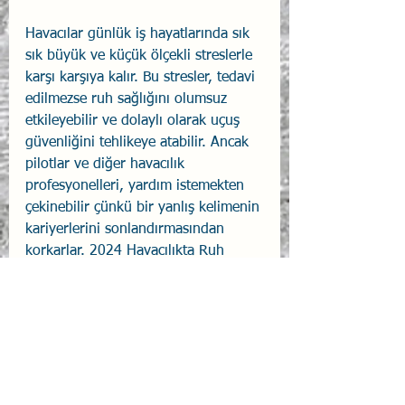
Havacılar günlük iş hayatlarında sık 
sık büyük ve küçük ölçekli streslerle 
karşı karşıya kalır. Bu stresler, tedavi 
edilmezse ruh sağlığını olumsuz 
etkileyebilir ve dolaylı olarak uçuş 
güvenliğini tehlikeye atabilir. Ancak 
pilotlar ve diğer havacılık 
profesyonelleri, yardım istemekten 
çekinebilir çünkü bir yanlış kelimenin 
kariyerlerini sonlandırmasından 
korkarlar. 2024 Havacılıkta Ruh 
Sağlığı Yasası, bu korkuları 
gidermeyi ve yardım arayışını 
Kaynak: 
118TH CONGRESS 2D SESSION 
‘‘
Mental Health in Aviation Act of 
2024
’’ (
September 19, 2024)