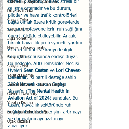
Havacılık sektörü, yüksek stresli bir 
CRM - Ekip Kaynak Yönetimi
çalışma ortamıdır ve bu durum, 
Duygusal Zeka
pilotlar ve hava trafik kontrolörleri 
Sosyal Zeka
başta olmak üzere kritik görevlerde 
çalışan profesyonellerin ruh sağlığını 
Sosyal Bilinç
önemli ölçüde etkileyebilir. Ancak, 
İlişki Yönetimi
birçok havacılık profesyoneli, yardım 
Harrison Assessments
istemenin tıbbi ve kariyerle ilgili 
sonuçları konusunda endişe duyar. 
Sosyal Bilinç
Bu nedenle, ABD Temsilciler Meclisi 
Sosyal Zeka
Üyeleri 
Sean Casten
 ve 
Lori Chavez-
Yaratıcı Drama
DeRemer
, iki partili desteğe sahip 
2024 Havacılıkta Ruh Sağlığı 
İnsan Faktörleri - Human Factors
Yasası’nı (
The Mental Health in 
Güvenli Davranış
Aviation Act of 2024
) sundular. Bu 
Yaratıcı Drama
tasarı, havacılık sektöründe ruh 
sağlığı hizmetlerine erişimi artırmayı 
Duygusal Zeka Koçluğu
ve damgalanmayı azaltmayı 
Uçak Kazaları
amaçlıyor.