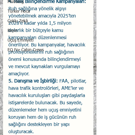
4. Halk Bilinçlendirme Kampanyaları: 
Mobbing
Ruh sağlığına yönelik algıyı 
Türker Hoca
yönetebilmek amacıyla 2025’ten 
Çoklu Zekâ
2028’e kadar yılda 1,5 milyon 
dolarlık bir bütçeyle kamu 
Beyin
kampanyaları düzenlenmesi 
Uçuş Emniyeti
öneriliyor. Bu kampanyalar, havacılık 
EQ For Cabin Crews
profesyonellerini ruh sağlığının 
önemi konusunda bilinçlendirmeyi 
ve mevcut kaynakları vurgulamayı 
amaçlıyor.
5. Danışma ve İşbirliği: 
FAA, pilotlar, 
hava trafik kontrolörleri, AME'ler ve 
havacılık kuruluşları gibi paydaşlarla 
istişarelerde bulunacak. Bu sayede, 
düzenlemeler hem uçuş emniyetini 
koruyan hem de iş gücünün ruh 
sağlığını destekleyen bir yapı 
oluşturacak.