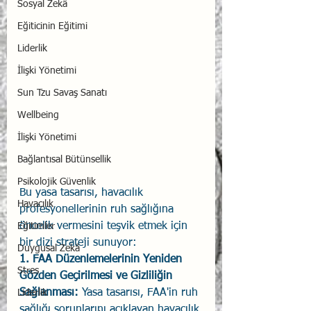
Sosyal Zekâ
Eğiticinin Eğitimi
Liderlik
İlişki Yönetimi
Sun Tzu Savaş Sanatı
Wellbeing
İlişki Yönetimi
Bağlantısal Bütünsellik
Psikolojik Güvenlik
Bu yasa tasarısı, havacılık 
Havacılık
profesyonellerinin ruh sağlığına 
öncelik vermesini teşvik etmek için 
Eğitimler
bir dizi strateji sunuyor:
Duygusal Zekâ
1. FAA Düzenlemelerinin Yeniden 
Stres
Gözden Geçirilmesi ve Gizliliğin 
Sağlanması: 
Yasa tasarısı, FAA'in ruh 
Liderlik
sağlığı sorunlarını açıklayan havacılık 