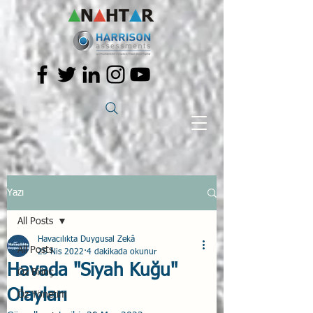
Yazı
All Posts
Havacılıkta Duygusal Zekâ
All Posts
25 Nis 2022
4 dakikada okunur
Havada "Siyah Kuğu"
Öz Bilinç
Olayları
Öz Yönetim