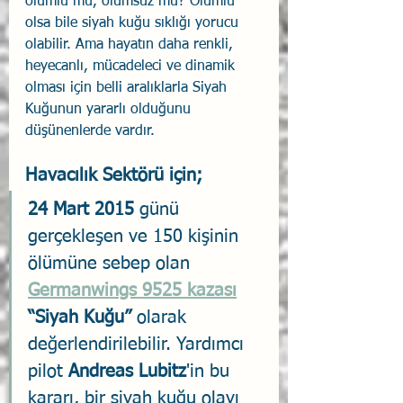
olumlu mu, olumsuz mu? Olumlu 
olsa bile siyah kuğu sıklığı yorucu 
olabilir. Ama hayatın daha renkli, 
heyecanlı, mücadeleci ve dinamik 
olması için belli aralıklarla Siyah 
Kuğunun yararlı olduğunu 
düşünenlerde vardır.
Havacılık Sektörü için;
24 Mart 2015
 günü 
gerçekleşen ve 150 kişinin 
ölümüne sebep olan 
Germanwings 9525 kazası
“Siyah Kuğu”
 olarak 
değerlendirilebilir. Yardımcı 
pilot 
Andreas Lubitz
'in bu 
kararı, bir siyah kuğu olayı 