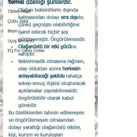
temel özelliği şunlardır.
Mobbing
Olağan beklentilerin dışında 
Türker Hoca
kalmasından dolayı 
sıra dışı
dır, 
Çoklu Zekâ
çünkü geçmişte olabilirliğine 
Beyin
işaret edecek hiçbir şey 
görülmemiştir. Öngörülemezdir.
Uçuş Emniyeti
Olağanüstü bir etki gücü
ne 
EQ For Cabin Crews
sahiptir. 
Beklenmedik olmasına rağmen, 
olay olduktan sonra 
herkesin 
anlayabileceği şekilde
 rahatça 
sebep-sonuç ilişkisi oluşturacak 
açıklamalar yapılabilmesidir. 
öngörülebilir olarak kabul 
görebilir.
Bu özelliklerden tahmin edilemeyen 
ve öngörülemeyen olmasından 
dolayı yarattığı olağanüstü etkiler, 
kişi, kurum ve kuruluşları 