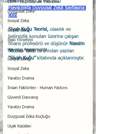
Güncelleme tarihi:
30 May 2022
CRM - Ekip Kaynak Yönetimi
Havacılıkta Duygusal Zekâ Sayfasına 
Duygusal Zeka
Dön
Sosyal Zeka
Siyah Kuğu Teorisi,
 olasılık ve 
Sosyal Bilinç
belirsizlik konuları üzerine çalışan 
İlişki Yönetimi
finans profesörü ve düşünür 
Nassim 
Harrison Assessments
Nicolas Taleb
 tarafından yazılan 
“Siyah Kuğu”
 kitabında açıklanmıştır. 
Sosyal Bilinç
Sosyal Zeka
Yaratıcı Drama
İnsan Faktörleri - Human Factors
Güvenli Davranış
Yaratıcı Drama
Duygusal Zeka Koçluğu
Uçak Kazaları