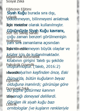
Sosyal Zekâ
Eğiticinin Eğitimi
Siyah Kuğu 
burada sıra dışı, 
Liderlik
beklenmeyen, bilinmeyeni anlatmak 
için metafor olarak kullanılmıştır. 
İlişki Yönetimi
Günümüzde Siyah Kuğu kavramı, 
Sun Tzu Savaş Sanatı
çoğu zaman benzeri görülmemişin 
Wellbeing
yanı sıra zamanlama açısından 
tahmin edilemeyen büyük olaylar ve 
İlişki Yönetimi
krizler için de kullanılmaktadır. 
Bağlantısal Bütünsellik
Kitabının girişini Taleb şu şekilde 
Psikolojik Güvenlik
oluşturmuştur. (Taleb, 2016:2) 
Avustralya'nın keşfinden önce, Eski 
Havacılık
Dünya'da, bütün kuğuların beyaz 
Eğitimler
olduğuna inanılırdı; görünüşe göre 
Duygusal Zekâ
bu şüphe götürmez kanının 
dayanağı deneysel delillerdi. 
Stres
Görülen ilk siyah kuğu bazı 
Liderlik
ornitologlar (ve kuşların renkleriyle 