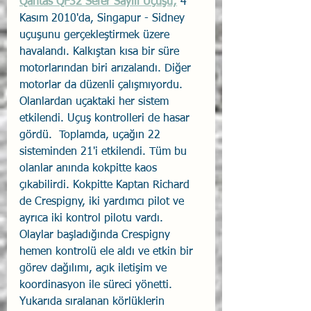
Qantas QF32 Sefer Sayılı Uçuşu;
4 
Kasım 2010'da, Singapur - Sidney 
uçuşunu gerçekleştirmek üzere 
havalandı. Kalkıştan kısa bir süre 
motorlarından biri arızalandı. Diğer 
motorlar da düzenli çalışmıyordu. 
Olanlardan uçaktaki her sistem 
etkilendi. Uçuş kontrolleri de hasar 
gördü.  Toplamda, uçağın 22 
sisteminden 21'i etkilendi. Tüm bu 
olanlar anında kokpitte kaos 
çıkabilirdi. Kokpitte Kaptan Richard 
de Crespigny, iki yardımcı pilot ve 
ayrıca iki kontrol pilotu vardı. 
Olaylar başladığında Crespigny 
hemen kontrolü ele aldı ve etkin bir 
görev dağılımı, açık iletişim ve 
koordinasyon ile süreci yönetti. 
Yukarıda sıralanan körlüklerin 