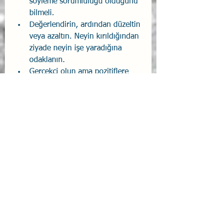
söyleme sorumluluğu olduğunu 
bilmeli.
Değerlendirin, ardından düzeltin 
veya azaltın. Neyin kırıldığından 
ziyade neyin işe yaradığına 
odaklanın. 
Gerçekçi olun ama pozitiflere 
odaklanın.
Rehavetten kaçının ve kendinizi 
varsayımlara kaptırmayın.
Gerektiğinde paranoyak olun ve 
akla gelebilecek her türlü riski 
yönetin. 
Ekip çalışması her şeydir. Net 
bir şekilde iletişim kurun. 
Herkesin rolünü bildiğinden ve 
bunu gerçekleştirme yetkisine 
sahip olduğundan emin olun. 
Disiplin Karşılığını Verir