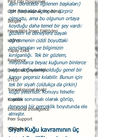
Pilot Gibi Düşünmek
aşırı derecede ilgilenen başkaları) 
için herhalde ilginç bir sürpriz 
CRM (Ekip Kaynak Yönetimi)
olmuştu, ama bu olgunun ortaya 
İletişim
koyduğu daha temel bir şey vardı: 
Havacılıkta İnsan Faktörleri
gözlem ve deneylere dayalı 
öğrenmenin ciddi boyuttaki 
HAYYS
sınırlamaları ve bilgimizin 
Yapay Zekâ
kırılganlığı. Tek bir gözlem, 
Resilience
milyonlarca beyaz kuğunun binlerce 
yıldır doğrulamış olduğu genel bir 
Duygusal Dayanıklılık
kanıyı geçersiz kılabilir. Bunun için 
UTED
tek bir siyah (oldukça da çirkin) 
Transaksiyonel Analiz
kuğu yeterlidir. 
Konuyu felsefe-
mantık sorunsalı olarak görüp, 
Kuşaklar
deneysel bir gerçeklik boyutunda ele 
Emotional Intelligence
almıştır. 
Peer Support
Siyah Kuğu kavramının üç 
Wellbeing