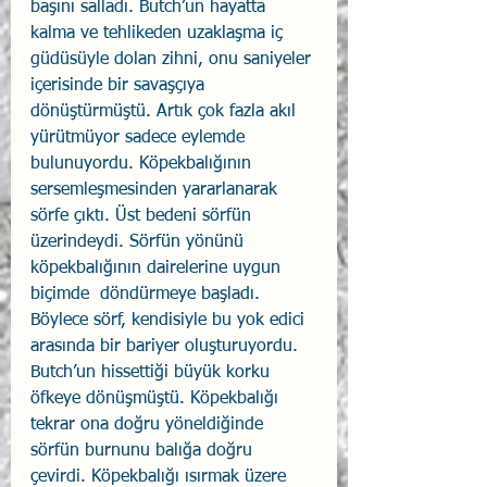
başını salladı. Butch’un hayatta 
kalma ve tehlikeden uzaklaşma iç 
güdüsüyle dolan zihni, onu saniyeler 
içerisinde bir savaşçıya 
dönüştürmüştü. Artık çok fazla akıl 
yürütmüyor sadece eylemde 
bulunuyordu. Köpekbalığının 
sersemleşmesinden yararlanarak 
sörfe çıktı. Üst bedeni sörfün 
üzerindeydi. Sörfün yönünü 
köpekbalığının dairelerine uygun 
biçimde  döndürmeye başladı. 
Böylece sörf, kendisiyle bu yok edici 
arasında bir bariyer oluşturuyordu.  
Butch’un hissettiği büyük korku 
öfkeye dönüşmüştü. Köpekbalığı 
tekrar ona doğru yöneldiğinde 
sörfün burnunu balığa doğru 
çevirdi. Köpekbalığı ısırmak üzere 