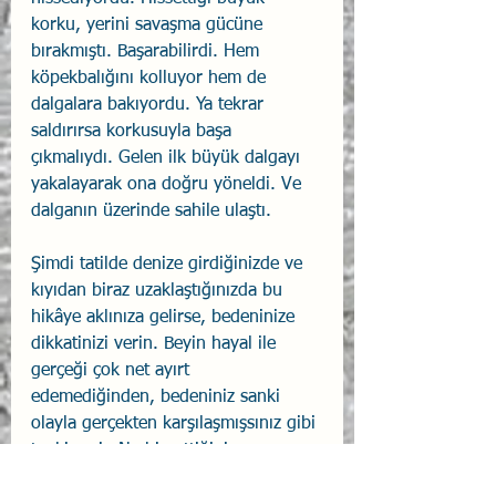
korku, yerini savaşma gücüne 
bırakmıştı. Başarabilirdi. Hem 
köpekbalığını kolluyor hem de 
dalgalara bakıyordu. Ya tekrar 
saldırırsa korkusuyla başa 
çıkmalıydı. Gelen ilk büyük dalgayı 
yakalayarak ona doğru yöneldi. Ve 
dalganın üzerinde sahile ulaştı.
Şimdi tatilde denize girdiğinizde ve 
kıyıdan biraz uzaklaştığınızda bu 
hikâye aklınıza gelirse, bedeninize 
dikkatinizi verin. Beyin hayal ile 
gerçeği çok net ayırt 
edemediğinden, bedeniniz sanki 
olayla gerçekten karşılaşmışsınız gibi 
tepki verir. Ne hissettiğinize 
odaklanın. Bu hisler karmaşası 