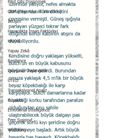
Pilot Gibi Düşünmek
üzerinde yatıyor, nefes almakta 
CRM (Ekip Kaynak Yönetimi)
zorlanıyordu. Tüm dikkatini 
çevresine vermişti. Güneş ışığıyla 
İletişim
parlayan yüzgeci tekrar fark 
Havacılıkta İnsan Faktörleri
ettiğinde kendi kalbinin atışını da 
HAYYS
duyabiliyordu.
Yapay Zekâ
Kendisine doğru yaklaşan yükselti, 
Resilience
Butch’un en büyük kabusunu 
Duygusal Dayanıklılık
görünür hale getirdi. Burundan 
omuza yaklaşık 4,5 m’lik bir büyük 
UTED
beyaz köpekbalığı ile karşı 
Transaksiyonel Analiz
karşıyaydı. Butch damarlarına kadar 
Kuşaklar
hissettiği korku tarafından paralize 
olduğundan onu sahile 
Emotional Intelligence
ulaştırabilecek büyük dalgayı pas 
Peer Support
geçerek sörfü kıyı şeridine doğru 
Wellbeing
yüzdürmeye başladı. Artık büyük 
beyazla baş başaydı. Köpekbalığı 