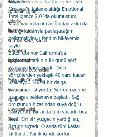
Sosyal Zekâ
Hikâyeyi  
Travis Bradberry
 ve Jean 
Greaves’in kaleme aldığı Emotional 
Eğiticinin Eğitimi
Intelligence 2.0 ‘da okumuştum. 
Liderlik
Kitap yanımda olmadığından aklımda 
İlişki Yönetimi
kaldığı kadarıyla paylaşacağımı 
belirtmeliyim. Efendim hikâyemiz 
Sun Tzu Savaş Sanatı
şöyle:
Wellbeing
Butch Connor California’da 
İlişki Yönetimi
geçireceği tatilinin ilk günü sörf 
yapmaya karar verdi. Diğer 
Bağlantısal Bütünsellik
sörfçülerden yaklaşık 40 yard kadar 
Psikolojik Güvenlik
uzaktaydı.  Güzel bir dalga 
Havacılık
yakalamak istiyordu. Sörfün üzerine 
uzanarak beklemeye başladı. Sağ 
Eğitimler
omuzunun hizasından suya doğru 
Duygusal Zekâ
bakıyordu. Bir anda tüm vücudu buz 
Stres
kesti. Gri bir yüzgecin yardığı su, 
üstüne sıçradı. O anda tüm kasları 
Liderlik
kilitlendi. Panik içinde sörfün 