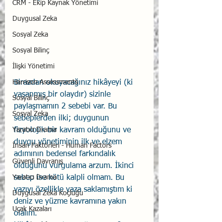
CRM - Ekip Kaynak Yönetimi
Duygusal Zeka
Sosyal Zeka
Sosyal Bilinç
İlişki Yönetimi
Harrison Assessments
Birazdan okuyacağınız hikâyeyi (ki 
yaşanmış bir olaydır) sizinle 
Sosyal Bilinç
paylaşmamın 2 sebebi var. Bu 
Sosyal Zeka
sebeplerden ilki; duygunun 
Yaratıcı Drama
fizyolojik bir kavram olduğunu ve 
duygu yönetiminin ilk ve elzem 
İnsan Faktörleri - Human Factors
adımının bedensel farkındalık 
Güvenli Davranış
olduğunu vurgulama arzum. İkinci 
Yaratıcı Drama
sebep ise kötü kalpli olmam. Bu 
yazıyı özellikle yaza saklamıştım ki 
Duygusal Zeka Koçluğu
deniz ve yüzme kavramına yakın 
Uçak Kazaları
olalım.