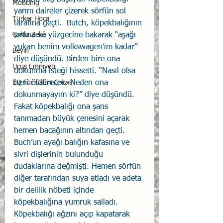
Mobbing
yarım daireler çizerek sörfün sol 
Türker Hoca
tarafına geçti.  Butch, köpekbalığının 
Çoklu Zekâ
sırtına ve yüzgecine bakarak “aşağı 
yukarı benim volkswagen’ım kadar” 
Beyin
diye düşündü. Birden bire ona 
Uçuş Emniyeti
dokunma isteği hissetti. “Nasıl olsa 
EQ For Cabin Crews
beni öldürecek. Neden ona 
dokunmayayım ki?” diye düşündü.  
Fakat köpekbalığı ona şans 
tanımadan büyük çenesini açarak 
hemen bacağının altından geçti.  
Buch’un ayağı balığın kafasına ve 
sivri dişlerinin bulunduğu 
dudaklarına değmişti. Hemen sörfün 
diğer tarafından suya atladı ve adeta 
bir delilik nöbeti içinde 
köpekbalığına yumruk salladı. 
Köpekbalığı ağzını açıp kapatarak 