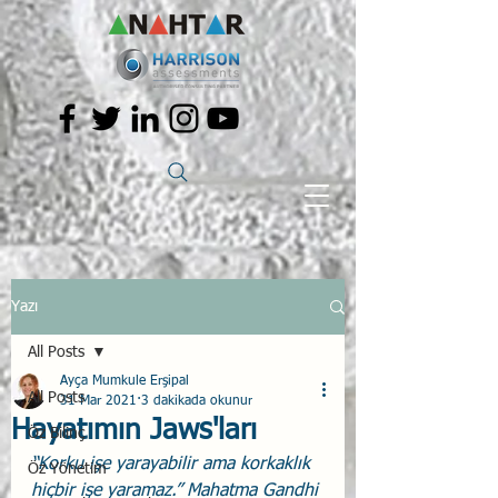
Yazı
All Posts
Ayça Mumkule Erşipal
All Posts
31 Mar 2021
3 dakikada okunur
Hayatımın Jaws'ları
Öz Bilinç
“Korku işe yarayabilir ama korkaklık 
Öz Yönetim
hiçbir işe yaramaz.” Mahatma Gandhi