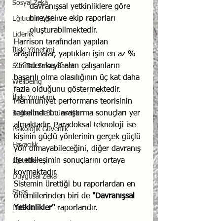
Sosyal Zekâ
davranışsal yetkinliklere göre 
bireysel ve ekip raporları 
Eğiticinin Eğitimi
oluşturabilmektedir.
Liderlik
Harrison tarafından yapılan 
İlişki Yönetimi
araştırmalar, yaptıkları işin en az % 
75’inden keyif alan çalışanların 
Sun Tzu Savaş Sanatı
başarılı olma olasılığının üç kat daha 
Wellbeing
fazla olduğunu göstermektedir. 
İlişki Yönetimi
Memnuniyet performans teorisinin 
temelinde bu araştırma sonuçları yer 
Bağlantısal Bütünsellik
almaktadır. Paradoksal teknoloji ise 
Psikolojik Güvenlik
kişinin güçlü yönlerinin gerçek güçlü 
Havacılık
yön olmayabileceğini, diğer davranış 
ile etkileşimin sonuçlarını ortaya 
Eğitimler
koymaktadır.
Duygusal Zekâ
Sistemin ürettiği bu raporlardan en 
Stres
önemlilerinden biri de 
"Davranışsal 
Yetkinlikler"
 raporlarıdır.
Liderlik