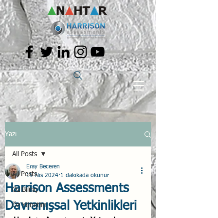
Yazı
All Posts
Eray Beceren
All Posts
19 Nis 2024
1 dakikada okunur
Harrison Assessments
Öz Bilinç
Davranışsal Yetkinlikleri
Öz Yönetim