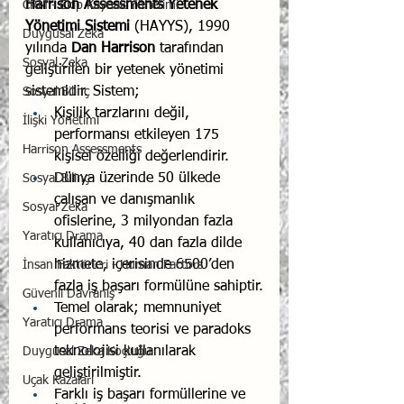
Harrison Assessments Yetenek 
CRM - Ekip Kaynak Yönetimi
Yönetimi Sistemi
 (HAYYS), 1990 
Duygusal Zeka
yılında 
Dan Harrison
 tarafından 
Sosyal Zeka
geliştirilen bir yetenek yönetimi 
sistemidir. Sistem;
Sosyal Bilinç
Kişilik tarzlarını değil, 
İlişki Yönetimi
performansı etkileyen 175 
Harrison Assessments
kişisel özelliği değerlendirir.
Dünya üzerinde 50 ülkede 
Sosyal Bilinç
çalışan ve danışmanlık 
Sosyal Zeka
ofislerine, 3 milyondan fazla 
Yaratıcı Drama
kullanıcıya, 40 dan fazla dilde 
hizmete, içerisinde 6500’den 
İnsan Faktörleri - Human Factors
fazla iş başarı formülüne sahiptir.
Güvenli Davranış
Temel olarak; memnuniyet 
Yaratıcı Drama
performans teorisi ve paradoks 
teknolojisi kullanılarak 
Duygusal Zeka Koçluğu
geliştirilmiştir.
Uçak Kazaları
Farklı iş başarı formüllerine ve 