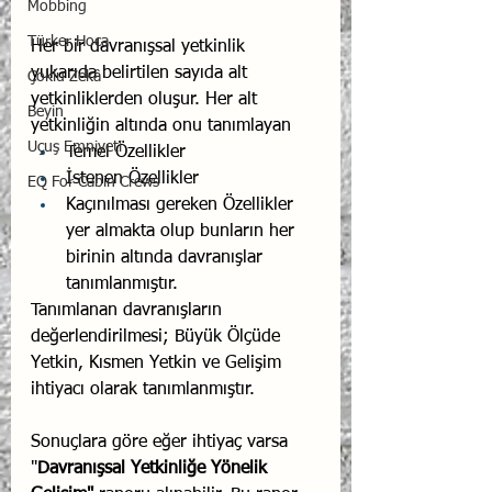
Mobbing
Türker Hoca
Her bir davranışsal yetkinlik 
yukarıda belirtilen sayıda alt 
Çoklu Zekâ
yetkinliklerden oluşur. Her alt 
Beyin
yetkinliğin altında onu tanımlayan
Uçuş Emniyeti
Temel Özellikler
İstenen Özellikler
EQ For Cabin Crews
Kaçınılması gereken Özellikler 
yer almakta olup bunların her 
birinin altında davranışlar 
tanımlanmıştır.
Tanımlanan davranışların 
değerlendirilmesi; Büyük Ölçüde 
Yetkin, Kısmen Yetkin ve Gelişim 
ihtiyacı olarak tanımlanmıştır.
Sonuçlara göre eğer ihtiyaç varsa 
"
Davranışsal Yetkinliğe Yönelik 