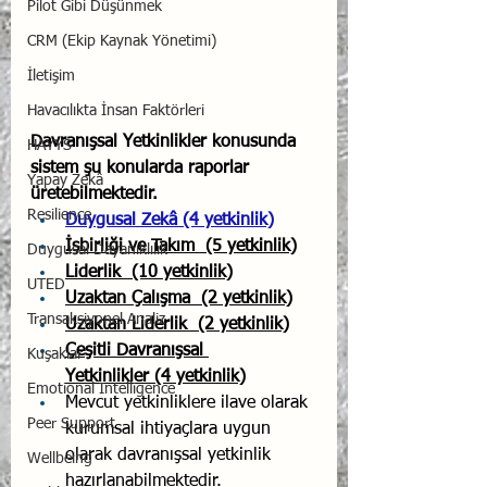
Pilot Gibi Düşünmek
CRM (Ekip Kaynak Yönetimi)
İletişim
Havacılıkta İnsan Faktörleri
Davranışsal Yetkinlikler konusunda 
HAYYS
sistem şu konularda raporlar 
Yapay Zekâ
üretebilmektedir.
Resilience
Duygusal Zekâ (4 yetkinlik)
İşbirliği ve Takım  (5 yetkinlik)
Duygusal Dayanıklılık
Liderlik  (10 yetkinlik)
UTED
Uzaktan Çalışma  (2 yetkinlik)
Transaksiyonel Analiz
Uzaktan Liderlik  (2 yetkinlik)
Çeşitli Davranışsal 
Kuşaklar
Yetkinlikler (4 yetkinlik)
Emotional Intelligence
Mevcut yetkinliklere ilave olarak 
Peer Support
kurumsal ihtiyaçlara uygun 
olarak davranışsal yetkinlik 
Wellbeing
hazırlanabilmektedir.