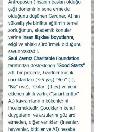
Antroposen (insanın baskın olduğu 
çağ) döneminin sona ermekte 
olduğunu düşünen Gardner, AI'nın 
yükselişiyle birlikte eğitimin temel 
zorluğunun, akademik konular 
yerine 
insan ilişkisel boyutlarını
, 
etiği ve ahlakı sürdürmek olduğunu 
savunmaktadır.
Saul Zaentz Charitable Foundation
tarafından desteklenen 
"Good Starts"
adlı bir projede, Gardner küçük 
çocuklardaki (3-5 yaş) "Ben" (I), 
"Biz" (we), "Onlar" (they) ve yeni 
eklenen akıllı varlık ("smart entity" - 
AI) kavramlarının kökenlerini 
incelemektedir. Çocukların kendi 
duygularını ve arzularını göz ardı 
etmeden, diğer varlıkları (insanlar, 
hayvanlar, bitkiler ve AI) hesaba 