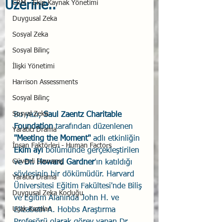
Üzerine..
CRM - Ekip Kaynak Yönetimi
Duygusal Zeka
Sosyal Zeka
Sosyal Bilinç
İlişki Yönetimi
Harrison Assessments
Sosyal Bilinç
Sosyal Zeka
Bu yazı, 
Saul Zaentz Charitable 
Foundation
 tarafından düzenlenen 
Yaratıcı Drama
"Meeting the Moment"
 adlı etkinliğin 
İnsan Faktörleri - Human Factors
Ekim ayı
 bölümünde gerçekleştirilen 
Güvenli Davranış
ve 
Dr. Howard Gardner
'ın katıldığı 
söyleşinin bir dökümüdür. Harvard 
Yaratıcı Drama
Üniversitesi Eğitim Fakültesi'nde Biliş 
Duygusal Zeka Koçluğu
ve Eğitim Alanında John H. ve 
Uçak Kazaları
Elizabeth A. Hobbs Araştırma 