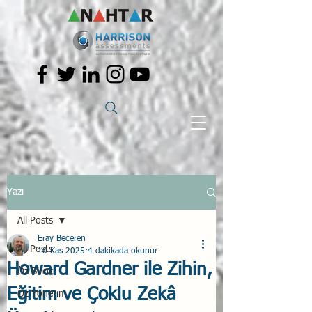
Yazı
All Posts
Eray Beceren
All Posts
10 Kas 2025
4 dakikada okunur
Howard Gardner ile Zihin,
Öz Bilinç
Eğitim ve Çoklu Zekâ
Öz Yönetim