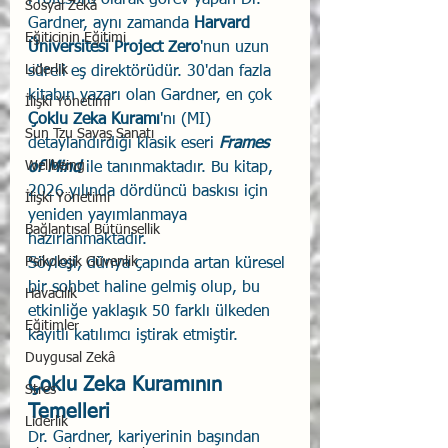
Profesörü olarak görev yapan Dr. 
Sosyal Zekâ
Gardner, aynı zamanda 
Harvard 
Eğiticinin Eğitimi
Üniversitesi Project Zero
'nun uzun 
Liderlik
süreli eş direktörüdür. 30'dan fazla 
kitabın yazarı olan Gardner, en çok 
İlişki Yönetimi
Çoklu Zeka Kuramı
'nı (MI) 
Sun Tzu Savaş Sanatı
detaylandırdığı klasik eseri 
Frames 
Wellbeing
of Mind
 ile tanınmaktadır. Bu kitap, 
2026 yılında dördüncü baskısı için 
İlişki Yönetimi
yeniden yayımlanmaya 
Bağlantısal Bütünsellik
hazırlanmaktadır.
Psikolojik Güvenlik
Söyleşi, dünya çapında artan küresel 
bir sohbet haline gelmiş olup, bu 
Havacılık
etkinliğe yaklaşık 50 farklı ülkeden 
Eğitimler
kayıtlı katılımcı iştirak etmiştir.
Duygusal Zekâ
Çoklu Zeka Kuramının 
Stres
Temelleri
Liderlik
Dr. Gardner, kariyerinin başından 