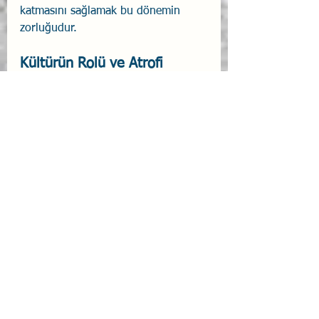
katmasını sağlamak bu dönemin 
zorluğudur.
Kültürün Rolü ve Atrofi 
Sorunu
Gardner, MI kuramını geliştirirken 
farklı kültürleri ziyaret etme fırsatının 
(örneğin Japonya'daki Suzuki 
dersleri veya Pusula kullanmadan 
yön bulan Pulawat Adaları 
denizcileri) büyük bir katkı 
sağladığını belirtmektedir. Ancak, bir 
kültürün belirli bir zeka profiline 
sahip olduğunu söyleyen 
yaklaşımlara karşı şiddetle şüpheci 
olduğunu ifade etmektedir. 
Bireysel 
zeka profilleri, aynı evde yetişen 
kardeşlerde bile tamamen farklı 