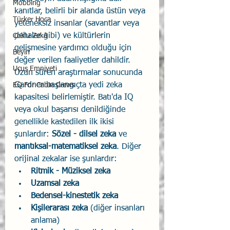
Mobbing
kanıtlar, belirli bir alanda üstün veya 
Türker Hoca
yeteneksiz insanlar (savantlar veya 
dehalar gibi) ve kültürlerin 
Çoklu Zekâ
gelişmesine yardımcı olduğu için 
Beyin
değer verilen faaliyetler dahildir.
Uçuş Emniyeti
Uzun süren araştırmalar sonucunda 
Gardner başlangıçta yedi zeka 
EQ For Cabin Crews
kapasitesi belirlemiştir. Batı'da IQ 
veya okul başarısı denildiğinde 
genellikle kastedilen ilk ikisi 
şunlardır: 
Sözel - dilsel zeka
 ve 
mantıksal-matematiksel zeka
. Diğer 
orijinal zekalar ise şunlardır:
Ritmik - Müziksel zeka
Uzamsal zeka
Bedensel-kinestetik zeka
Kişilerarası zeka
 (diğer insanları 
anlama)