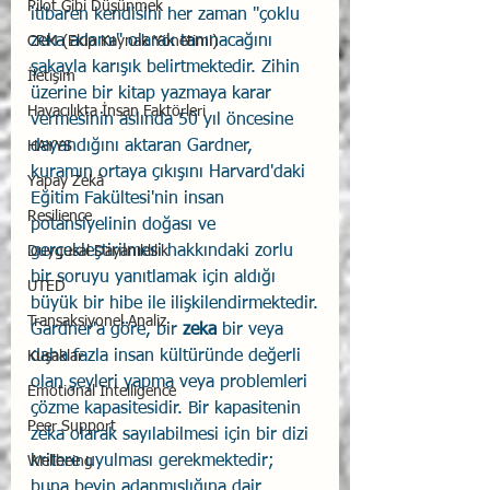
Pilot Gibi Düşünmek
itibaren kendisini her zaman "çoklu 
zeka adamı" olarak tanınacağını 
CRM (Ekip Kaynak Yönetimi)
şakayla karışık belirtmektedir. Zihin 
İletişim
üzerine bir kitap yazmaya karar 
Havacılıkta İnsan Faktörleri
vermesinin aslında 50 yıl öncesine 
dayandığını aktaran Gardner, 
HAYYS
kuramın ortaya çıkışını Harvard'daki 
Yapay Zekâ
Eğitim Fakültesi'nin insan 
Resilience
potansiyelinin doğası ve 
gerçekleştirilmesi hakkındaki zorlu 
Duygusal Dayanıklılık
bir soruyu yanıtlamak için aldığı 
UTED
büyük bir hibe ile ilişkilendirmektedir.
Transaksiyonel Analiz
Gardner'a göre, bir 
zeka
 bir veya 
daha fazla insan kültüründe değerli 
Kuşaklar
olan şeyleri yapma veya problemleri 
Emotional Intelligence
çözme kapasitesidir. Bir kapasitenin 
Peer Support
zeka olarak sayılabilmesi için bir dizi 
kritere uyulması gerekmektedir; 
Wellbeing
buna beyin adanmışlığına dair 