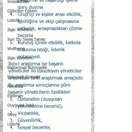
geliştirme ve başardığı işlerle 
Sosyal Zekâ
guru duyma
Eğiticinin Eğitimi
Grup içi ve kişiler arası etkililik, 
Liderlik
işbirliğine ve ekip çalışmasına 
yatkınlık, anlaşmazlıkları çözme 
İlişki Yönetimi
becerisi
Sun Tzu Savaş Sanatı
Kuruluş içinde etkililik, katkıda 
Wellbeing
bulunma isteği, liderlik 
potansiyeli. 
İlişki Yönetimi
İkinci araştırma ise başarılı 
Bağlantısal Bütünsellik
yöneticiler ile tökezleyen yöneticiler 
Psikolojik Güvenlik
arasındaki farkı araştırmak amaçlıdır. 
Bu araştırma sonuçlarına göre 
Havacılık
başarılı yöneticilerin özellikleri 
Eğitimler
Özdenetim (duyguları 
Duygusal Zekâ
yönetebilme becerisi),
Vicdanlılık,
Stres
Güvenilirlik,
Liderlik
Sosyal beceriler,