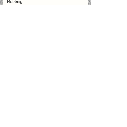
Mobbing
Türker Hoca
Çoklu Zekâ
Hepsini Gör
İlgili Yazılar
Beyin
Uçuş Emniyeti
EQ For Cabin Crews