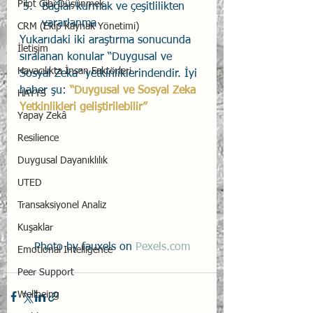
Pilot Gibi Düşünmek
Bağlar kurmak ve çeşitlilikten 
yararlanma 
CRM (Ekip Kaynak Yönetimi)
Yukarıdaki iki araştırma sonucunda 
İletişim
sıralanan konular “Duygusal ve 
Havacılıkta İnsan Faktörleri
Sosyal Zeka” yetkinliklerindendir. İyi 
haber şu: 
“Duygusal ve Sosyal Zeka 
HAYYS
Yetkinlikleri geliştirilebilir”
Yapay Zekâ
Resilience
Duygusal Dayanıklılık
UTED
Transaksiyonel Analiz
Kuşaklar
Photo by fauxels on 
Pexels.com
Emotional Intelligence
Peer Support
Wellbeing