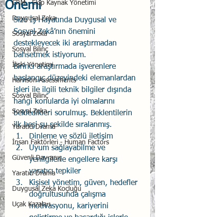
Önemi
CRM - Ekip Kaynak Yönetimi
Duygusal Zeka
Size İş Hayatında Duygusal ve 
Sosyal Zekâ’nın önemini 
Sosyal Zeka
destekleyecek iki araştırmadan 
Sosyal Bilinç
bahsetmek istiyorum. 
İlişki Yönetimi
Birinci araştırmada işverenlere 
başlangıç düzeyindeki elemanlardan 
Harrison Assessments
işleri ile ilgili teknik bilgiler dışında 
Sosyal Bilinç
hangi konularda iyi olmalarını 
Sosyal Zeka
bekledikleri sorulmuş. Beklentilerin 
ilk beşi şu şekilde sıralanmış. 
Yaratıcı Drama
Dinleme ve sözlü iletişim
İnsan Faktörleri - Human Factors
Uyum sağlayabilme ve 
Güvenli Davranış
yenilgilerle engellere karşı 
yaratıcı tepkiler
Yaratıcı Drama
Kişisel yönetim, güven, hedefler 
Duygusal Zeka Koçluğu
doğrultusunda çalışma 
Uçak Kazaları
motivasyonu, kariyerini 