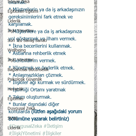
Sosyal Zekâ
okumak.
* Müşterilerin ya da iş arkadaşınızın 
Eğiticinin Eğitimi
gereksinimlerini fark etmek ve 
Liderlik
karşılamak.
İlişki Yönetimi
* Müşterilere ya da iş arkadaşınıza 
yol göstermek ve ilham vermek.
Sun Tzu Savaş Sanatı
* İkna becerilerini kullanmak.
Wellbeing
* Astlarına rehberlik etmek
İlişki Yönetimi
* Geribildirim vermek.
* Yönetmek ve önderlik etmek.
Bağlantısal Bütünsellik
* Anlaşmazlıkları çözmek.
Psikolojik Güvenlik
* İlişkiler ağı kurmak ve sürdürmek.
Havacılık
* İşbirliği Ortamı yaratmak
* Takım oluşturmak.
Eğitimler
* Bunlar dışındaki diğer 
Duygusal Zekâ
konularda 
(lütfen aşağıdaki yorum 
Stres
bölümüne yazarak belirtiniz)
#DuygusalZeka
#İletişim
Liderlik
#İlişkiYönetimi
#İlişkiler