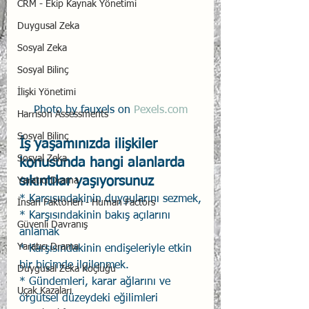
CRM - Ekip Kaynak Yönetimi
Duygusal Zeka
Sosyal Zeka
Sosyal Bilinç
İlişki Yönetimi
Photo by fauxels on 
Pexels.com
Harrison Assessments
Sosyal Bilinç
İş yaşamınızda ilişkiler 
Sosyal Zeka
konusunda hangi alanlarda 
sıkıntılar yaşıyorsunuz 
Yaratıcı Drama
* Karşısındakinin duygularını sezmek,
İnsan Faktörleri - Human Factors
* Karşısındakinin bakış açılarını 
Güvenli Davranış
anlamak
Yaratıcı Drama
* Karşısındakinin endişeleriyle etkin 
bir biçimde ilgilenmek.
Duygusal Zeka Koçluğu
* Gündemleri, karar ağlarını ve 
Uçak Kazaları
örgütsel düzeydeki eğilimleri 