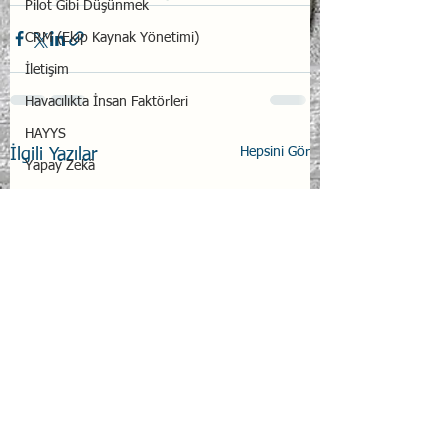
Pilot Gibi Düşünmek
CRM (Ekip Kaynak Yönetimi)
İletişim
Havacılıkta İnsan Faktörleri
HAYYS
Hepsini Gör
İlgili Yazılar
Yapay Zekâ
Resilience
Duygusal Dayanıklılık
UTED
Transaksiyonel Analiz
Kuşaklar
Emotional Intelligence
Peer Support
Wellbeing