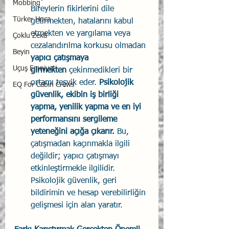
Mobbing
Bireylerin fikirlerini dile 
Türker Hoca
getirmekten, hatalarını kabul 
etmekten ve yargılama veya 
Çoklu Zekâ
cezalandırılma korkusu olmadan 
Beyin
yapıcı çatışmaya 
Uçuş Emniyeti
girmekten
 çekinmedikleri bir 
ortamı teşvik eder. 
Psikolojik 
EQ For Cabin Crews
güvenlik, ekibin iş birliği 
yapma, yenilik yapma ve en iyi 
performansını sergileme 
yeteneğini açığa çıkarır.
 Bu, 
çatışmadan kaçınmakla ilgili 
değildir; yapıcı çatışmayı 
etkinleştirmekle ilgilidir. 
Psikolojik güvenlik, geri 
bildirimin ve hesap verebilirliğin 
gelişmesi için alan yaratır.