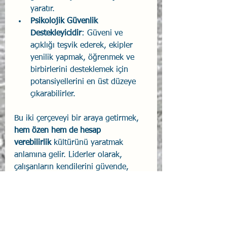
yaratır.
Psikolojik Güvenlik 
Destekleyicidir
: Güveni ve 
açıklığı teşvik ederek, ekipler 
yenilik yapmak, öğrenmek ve 
birbirlerini desteklemek için 
potansiyellerini en üst düzeye 
çıkarabilirler.
Bu iki çerçeveyi bir araya getirmek, 
hem özen hem de hesap 
verebilirlik
 kültürünü yaratmak 
anlamına gelir. Liderler olarak, 
çalışanların kendilerini güvende, 
desteklenmiş ve en iyi 
performanslarını sergileyebilecekleri 
iş yerleri yaratma sorumluluğumuz 
var. Bu, sistemik riskleri ele alırken 