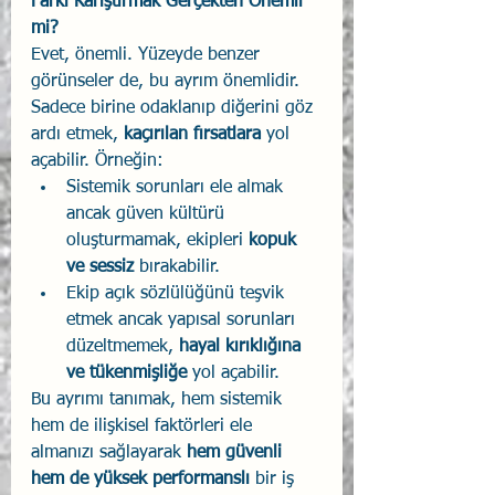
Farkı Karıştırmak Gerçekten Önemli 
mi?
Evet, önemli. Yüzeyde benzer 
görünseler de, bu ayrım önemlidir. 
Sadece birine odaklanıp diğerini göz 
ardı etmek, 
kaçırılan fırsatlara
 yol 
açabilir. Örneğin:
Sistemik sorunları ele almak 
ancak güven kültürü 
oluşturmamak, ekipleri 
kopuk 
ve sessiz
 bırakabilir.
Ekip açık sözlülüğünü teşvik 
etmek ancak yapısal sorunları 
düzeltmemek, 
hayal kırıklığına 
ve tükenmişliğe
 yol açabilir.
Bu ayrımı tanımak, hem sistemik 
hem de ilişkisel faktörleri ele 
almanızı sağlayarak 
hem güvenli 
hem de yüksek performanslı
 bir iş 