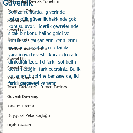
Güvenlik
CRM - Ekip Kaynak Yönetimi
Duygusal Zeka
Son zamanlarda, iş yerinde 
psikolojik güvenlik
 hakkında çok 
Sosyal Zeka
konuşuluyor. Liderlik çevrelerinde 
Sosyal Bilinç
sıcak bir konu haline geldi ve 
İlişki Yönetimi
kuruluşlar çalışanların kendilerini 
güvende hissettikleri ortamlar 
Harrison Assessments
yaratmaya hevesli. Ancak dikkatle 
Sosyal Bilinç
dinlediğinizde, iki farklı sohbetin 
Sosyal Zeka
devam ettiğini fark edersiniz. Bu iki 
kullanım, birbirine benzese de, 
iki 
Yaratıcı Drama
farklı çerçeveyi
 yansıtır.
İnsan Faktörleri - Human Factors
Güvenli Davranış
Yaratıcı Drama
Duygusal Zeka Koçluğu
Uçak Kazaları