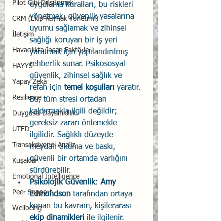
Pilot Gibi Düşünmek
uygulama kuralları, bu riskleri 
yönetmek, güvenlik yasalarına 
CRM (Ekip Kaynak Yönetimi)
uyumu sağlamak ve zihinsel 
İletişim
sağlığı koruyan bir iş yeri 
Havacılıkta İnsan Faktörleri
yaratmak için yapılandırılmış 
rehberlik sunar. Psikososyal 
HAYYS
güvenlik, zihinsel sağlık ve 
Yapay Zekâ
refah için 
temel koşulları
 yaratır. 
Resilience
Bu, tüm stresi ortadan 
kaldırmakla ilgili değildir; 
Duygusal Dayanıklılık
gereksiz zararı önlemekle 
UTED
ilgilidir. Sağlıklı düzeyde 
Transaksiyonel Analiz
meydan okuma ve baskı, 
güvenli bir ortamda varlığını 
Kuşaklar
sürdürebilir.
Emotional Intelligence
Psikolojik Güvenlik
: 
Amy 
Peer Support
Edmondson
 tarafından ortaya 
konan bu kavram, kişilerarası 
Wellbeing
ekip dinamikleri
 ile ilgilenir. 