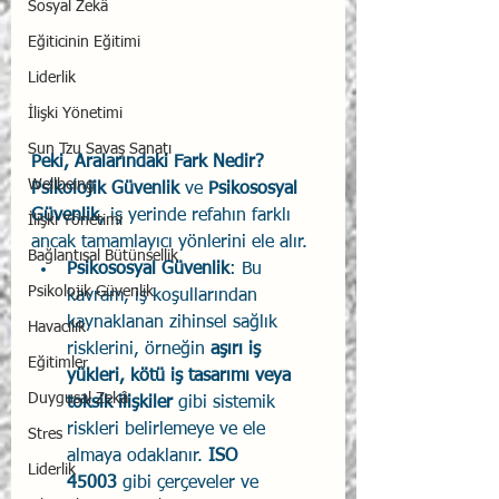
Sosyal Zekâ
Eğiticinin Eğitimi
Liderlik
İlişki Yönetimi
Sun Tzu Savaş Sanatı
Peki, Aralarındaki Fark Nedir?
Wellbeing
Psikolojik Güvenlik
 ve 
Psikososyal 
Güvenlik,
 iş yerinde refahın farklı 
İlişki Yönetimi
ancak tamamlayıcı yönlerini ele alır.
Bağlantısal Bütünsellik
Psikososyal Güvenlik
: Bu 
Psikolojik Güvenlik
kavram, iş koşullarından 
kaynaklanan zihinsel sağlık 
Havacılık
risklerini, örneğin 
aşırı iş 
Eğitimler
yükleri, kötü iş tasarımı veya 
Duygusal Zekâ
toksik ilişkiler
 gibi sistemik 
riskleri belirlemeye ve ele 
Stres
almaya odaklanır. 
ISO 
Liderlik
45003
 gibi çerçeveler ve 