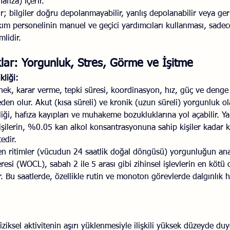
afıza) içerir.
dır; bilgiler doğru depolanmayabilir, yanlış depolanabilir veya ger
akım personelinin manuel ve geçici yardımcıları kullanması, sadec
lidir.
lıklar: Yorgunluk, Stres, Görme ve İşitme
liği:
enek, karar verme, tepki süresi, koordinasyon, hız, güç ve denge
en olur. Akut (kısa süreli) ve kronik (uzun süreli) yorgunluk olar
iği, hafıza kayıpları ve muhakeme bozukluklarına yol açabilir. Yap
işilerin, %0.05 kan alkol konsantrasyonuna sahip kişiler kadar 
edir.
n ritimler (vücudun 24 saatlik doğal döngüsü) yorgunluğun ana 
esi (WOCL), sabah 2 ile 5 arası gibi zihinsel işlevlerin en kötü
ir. Bu saatlerde, özellikle rutin ve monoton görevlerde dalgınlık h
fiziksel aktivitenin aşırı yüklenmesiyle ilişkili yüksek düzeyde du