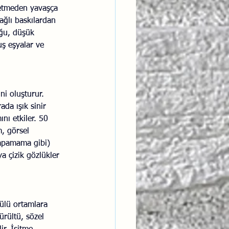
 etmeden yavaşça 
ağlı baskılardan 
uğu, düşük 
ş eşyalar ve 
i oluşturur. 
ada ışık sinir 
nı etkiler. 50 
, görsel 
yapamama gibi) 
ya çizik gözlükler 
ülü ortamlara 
ürültü, sözel 