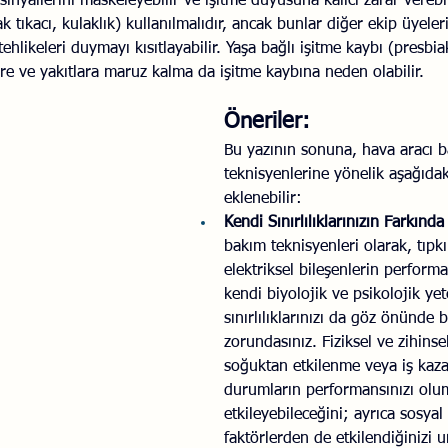
ı sinyallerini maskeleyebilir ve işitme duyusuna kalıcı zarar verebil
tıkacı, kulaklık) kullanılmalıdır, ancak bunlar diğer ekip üyele
tehlikeleri duymayı kısıtlayabilir. Yaşa bağlı işitme kaybı (presbia
ere ve yakıtlara maruz kalma da işitme kaybına neden olabilir.
Öneriler:
Bu yazının sonuna, hava aracı 
teknisyenlerine yönelik aşağıdak
eklenebilir:
Kendi Sınırlılıklarınızın Farkınd
bakım teknisyenleri olarak, tıpk
elektriksel bileşenlerin performan
kendi biyolojik ve psikolojik ye
sınırlılıklarınızı da göz önünde
zorundasınız. Fiziksel ve zihinse
soğuktan etkilenme veya iş kazal
durumların performansınızı olu
etkileyebileceğini; ayrıca sosya
faktörlerden de etkilendiğinizi 