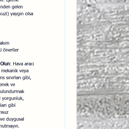
ir. İşitme 
rinden gelen 
kuzi) yaygın olsa 
bakım 
i öneriler 
a Olun
: Hava aracı 
ı mekanik veya 
s sınırları gibi, 
tenek ve 
 bulundurmak 
l yorgunluk, 
arı gibi 
msuz 
l ve duygusal 
unutmayın.