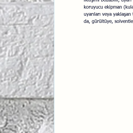
iletişimi bozabilir, uyar
koruyucu ekipman (kulak 
uyarıları veya yaklaşan 
da, gürültüye, solventl