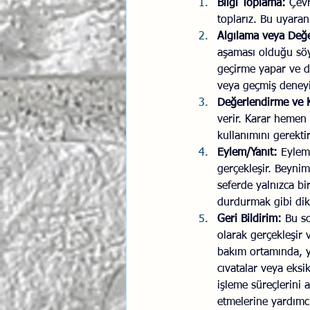
Bilgi Toplama:
 Çevr
toplarız. Bu uyaran
Algılama veya Değ
aşaması olduğu söyl
geçirme yapar ve d
veya geçmiş deneyiml
Değerlendirme ve 
verir. Karar hemen v
kullanımını gerektir
Eylem/Yanıt:
 Eyleml
gerçekleşir. Beynim
seferde yalnızca bir
durdurmak gibi dikk
Geri Bildirim:
 Bu s
olarak gerçekleşir v
bakım ortamında, y
cıvatalar veya eksik
işleme süreçlerini 
etmelerine yardımcı