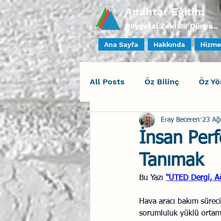
Anahtar Eğitim
Duygusal Zeki Bir Dünya..
Ana Sayfa
Hakkında
Hizme
All Posts
Öz Bilinç
Öz Yö
Eray Beceren
23 Ağ
Sosyal Bilinç
İlişki Yöne
İnsan Perf
Tanımak
Yaratıcı Drama
İnsan Fa
Bu Yazı 
"
UTED Dergi, Ağ
Duygusal Zeka Koçluğu
Hava aracı bakım süreci,
sorumluluk yüklü ortamd