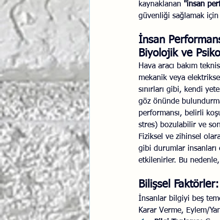
kaynaklanan 
"insan perf
güvenliği sağlamak için
İlişki Yönetimi
Sun Tzu 
İnsan Performansı 
Biyolojik ve Psiko
Psikolojik Güvenlik
Hav
Hava aracı bakım teknis
mekanik veya elektrikse
sınırları gibi, kendi yete
göz önünde bulundurmak
performansı, belirli koş
stres) bozulabilir ve son
Fiziksel ve zihinsel ol
gibi durumlar insanları 
etkilenirler. Bu nedenle
Bilişsel Faktörler
İnsanlar bilgiyi beş te
Karar Verme, Eylem/Yanı