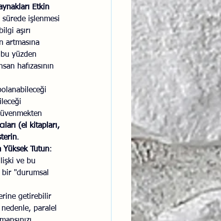
aynakları Etkin 
 sürede işlenmesi 
lgi aşırı 
ın artmasına 
 bu yüzden 
İnsan hafızasının 
 
olanabileceği 
ileceği 
 güvenmekten 
ları (el kitapları, 
terin
.
a Yüksek Tutun
: 
lişki ve bu 
u bir "durumsal 
rine getirebilir 
 nedenle, paralel 
mansınızı 