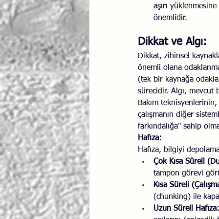
aşırı yüklenmesine 
önemlidir.
Dikkat ve Algı:
Dikkat, zihinsel kaynakl
önemli olana odaklanma
(tek bir kaynağa odakla
sürecidir. Algı, mevcut 
Bakım teknisyenlerinin, 
çalışmanın diğer sistem
farkındalığa" sahip olma
Hafıza:
Hafıza, bilgiyi depolam
Çok Kısa Süreli (Du
tampon görevi gör
Kısa Süreli (Çalışm
(chunking) ile kapasi
Uzun Süreli Hafıza