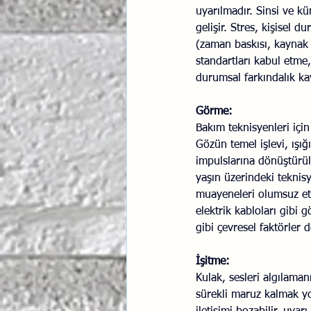
uyarılmadır. Sinsi ve k
gelişir. Stres, kişisel 
(zaman baskısı, kaynak 
standartları kabul etme
durumsal farkındalık kay
Görme:
Bakım teknisyenleri içi
Gözün temel işlevi, ışığı
impulslarına dönüştürülü
yaşın üzerindeki teknis
muayeneleri olumsuz etk
elektrik kabloları gibi 
gibi çevresel faktörler 
İşitme:
Kulak, sesleri algılama
sürekli maruz kalmak yor