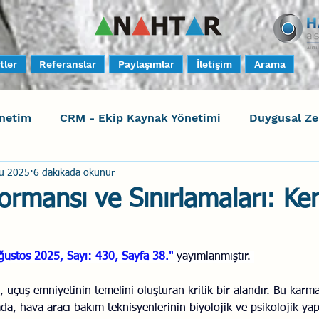
tler
Referanslar
Paylaşımlar
İletişim
Arama
netim
CRM - Ekip Kaynak Yönetimi
Duygusal Z
u 2025
6 dakikada okunur
timi
Harrison Assessments
Sosyal Bilinç
S
ormansı ve Sınırlamaları: Ke
ktörleri - Human Factors
Güvenli Davranış
Yara
ustos 2025, Sayı: 430, Sayfa 38."
 yayımlanmıştır. 
Uçak Kazaları
Sosyal Zekâ
Eğiticinin Eğitimi
 uçuş emniyetinin temelini oluşturan kritik bir alandır. Bu karma
a, hava aracı bakım teknisyenlerinin biyolojik ve psikolojik yap