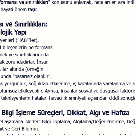
ormansı ve sınırlılıkları" 
konusunu anlamak, hataları en aza ind
 hayati önem taşır.
Savaş Sanatı
Wellbeing
İlişki Yönetimi
Bağla
ve Sınırlılıkları: 
lojik Yapı
acılık
Eğitimler
Duygusal Zekâ
Stres
Li
yenleri (HABT'ler), 
l bileşenlerin performans 
nek ve sınırlılıklarını da 
 zorundadırlar. İnsan 
ullar altında (örneğin 
unda "başarısız olabilir". 
arak yorgunluk, soğuktan etkilenme, iş kazalarında yaralanma ve k
olumsuz etkileyebilir. Ayrıca, insanlar sosyal ve duygusal faktör
, teknisyenlerin hataları havacılık emniyeti açısından ciddi sonuçl
: Bilgi İşleme Süreçleri, Dikkat, Algı ve Hafıza
mel aşamada işlerler: Bilgi Toplama, Algılama/Değerlendirme, De
t ve Geri Bildirim.