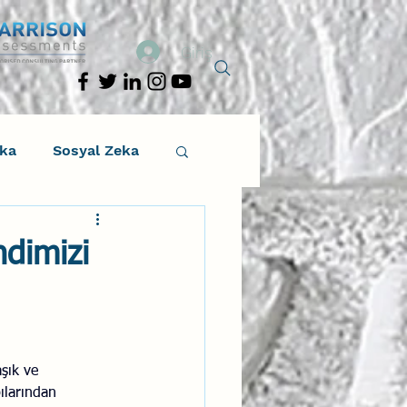
Giriş
eka
Sosyal Zeka
osyal Zeka
ndimizi
tıcı Drama
Liderlik
şık ve 
ılarından 