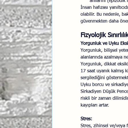
anılarını (epizodik h
İnsan hafızası yanıltıcı
olabilir. Bu nedenle, b
güvenmekten daha önem
Fizyolojik Sınırlı
Yorgunluk ve Uyku Eksik
Yorgunluk, bilişsel yet
alanlarında azalmaya ned
Yorgunluk, dikkat eksikl
17 saat uyanık kalmış k
sergilediğini göstermekt
Uyku borcu ve sirkadiye
Sirkadiyen Düşük Pencer
riskli bir zaman dilimid
kayıpları artar.
Stres:
Stres, zihinsel ve/veya 