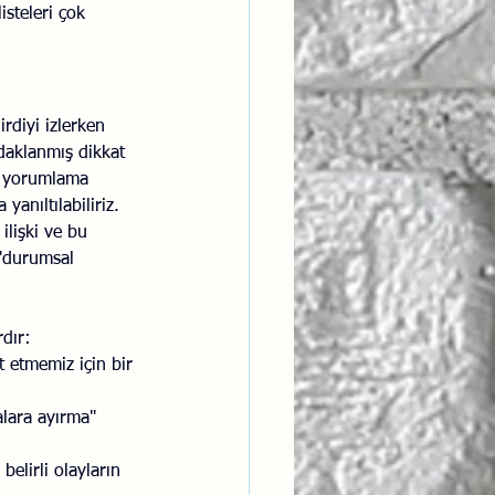
isteleri çok 
rdiyi izlerken 
daklanmış dikkat 
ve yorumlama 
anıltılabiliriz. 
ilişki ve bu 
 "durumsal 
rdır:
t etmemiz için bir 
alara ayırma" 
belirli olayların 