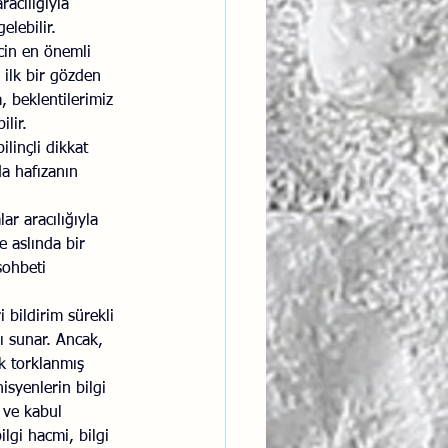
acılığıyla 
elebilir.
cin en önemli 
 ilk bir gözden 
 beklentilerimiz 
ilir.
linçli dikkat 
da hafızanın 
ar aracılığıyla 
e aslında bir 
sohbeti 
 bildirim sürekli 
rı sunar. Ancak, 
k torklanmış 
isyenlerin bilgi 
 ve kabul 
lgi hacmi, bilgi 