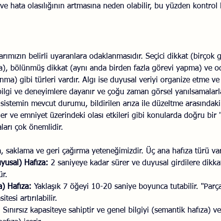
ve hata olasılığının artmasına neden olabilir, bu yüzden kontrol l
arımızın belirli uyaranlara odaklanmasıdır. Seçici dikkat (birçok gi
), bölünmüş dikkat (aynı anda birden fazla görevi yapma) ve o
nma) gibi türleri vardır. Algı ise duyusal veriyi organize etme 
bilgi ve deneyimlere dayanır ve çoğu zaman görsel yanılsamalarla y
sistemin mevcut durumu, bildirilen arıza ile düzeltme arasındaki 
ler ve emniyet üzerindeki olası etkileri gibi konularda doğru bir
ları çok önemlidir.
a, saklama ve geri çağırma yeteneğimizdir. Üç ana hafıza türü va
yusal) Hafıza:
 2 saniyeye kadar sürer ve duyusal girdilere dikka
ür.
a) Hafıza:
 Yaklaşık 7 öğeyi 10-20 saniye boyunca tutabilir. "Parç
tesi artırılabilir.
:
 Sınırsız kapasiteye sahiptir ve genel bilgiyi (semantik hafıza) ve 