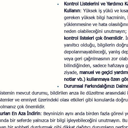
Kontrol Listelerini ve Yardımcı K
Kullanın
: Yüksek iş yükü ve kısa
gereken yüksek bilgi hacminin, bi
yüklenmesine ve hata olasılığın
neden olabileceğini unutmayın;
kontrol listeleri çok önemlidir
. 
yanıltıcı olduğu, bilgilerin doğru
depolanmayabileceği, yanlış dep
veya geri çağrılmasının zor olab
bilindiğinden, sadece hafızaya
ziyade, 
manuel ve geçici yardımcı
notlar vb.) kullanmaya özen gös
Durumsal Farkındalığınızı Daim
stemin mevcut durumu, bildirilen arıza ile düzeltme arasındaki i
stemler ve emniyet üzerindeki olası etkileri gibi konularda doğr
 olmanız çok önemlidir.
urları En Aza İndirin
: Beyninizin aynı anda birden fazla görevi ye
ında bir seferde yalnızca bir bilgi işleyebileceğini unutmayın. Bu
ken bir sohbeti durdurmak gibi dikkat dağıtıcı durumların perfor