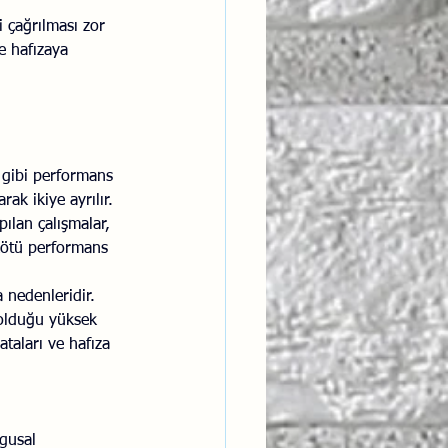
i çağrılması zor 
e hafızaya 
 gibi performans 
ak ikiye ayrılır. 
ılan çalışmalar, 
kötü performans 
nedenleridir. 
 olduğu yüksek 
ataları ve hafıza 
ygusal 