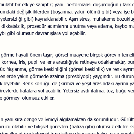
ümülatif bir etkiye sahiptir; yani, performansı düşürdüğünü fark
durumdaki değişikliklerden (boşanma, yakın ölümü gibi) veya işe b
yetersizliği gibi) kaynaklanabilir. Aşırı stres, muhakeme bozukl
, dikkatsizlik, prosedür adımlarını unutma veya atlama, kaybolmu
bı gibi olumsuz davranışlara yol açabilir.
n görme hayati önem taşır; görsel muayene birçok görevin temelin
 kornea, iris, pupil ve lens aracılığıyla retinaya odaklamaktır, bur
r. Yaşlanma, görme keskinliğini (görsel keskinlik) ve renk ayrımı
yenlerde yakın görmede azalma (presbiyopi) yaygındır. Bu durum
ileyebilir. Renk körlüğü de (kırmızı ve yeşil arasındaki ayrımı 
görevlerde hatalara yol açabilir. Yetersiz aydınlatma, toz, buğu ve
de görmeyi olumsuz etkiler.
nın yanı sıra denge ve ivmeyi algılamaktan da sorumludur. Gürült
ucu olabilir ve bilişsel görevleri (hafıza gibi) olumsuz etkiler. G