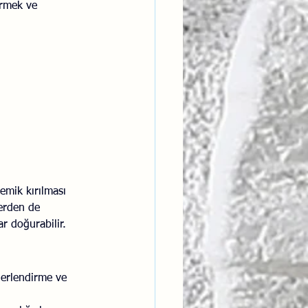
irmek ve 
ntısal Bütünsellik
derlik
emik kırılması 
lerden de 
ar doğurabilir.
ğerlendirme ve 