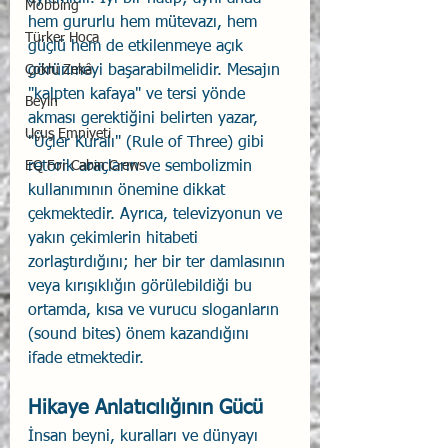
Mobbing
hem gururlu hem mütevazı, hem 
Türker Hoca
güçlü hem de etkilenmeye açık 
Çoklu Zekâ
görünmeyi başarabilmelidir. Mesajın 
"kalpten kafaya" ve tersi yönde 
Beyin
akması gerektiğini belirten yazar, 
Uçuş Emniyeti
"Üçler Kuralı" (Rule of Three) gibi 
EQ For Cabin Crews
retorik araçların ve sembolizmin 
kullanımının önemine dikkat 
çekmektedir. Ayrıca, televizyonun ve 
yakın çekimlerin hitabeti 
zorlaştırdığını; her bir ter damlasının 
veya kırışıklığın görülebildiği bu 
ortamda, kısa ve vurucu sloganların 
(sound bites) önem kazandığını 
ifade etmektedir.
Hikaye Anlatıcılığının Gücü
İnsan beyni, kuralları ve dünyayı 