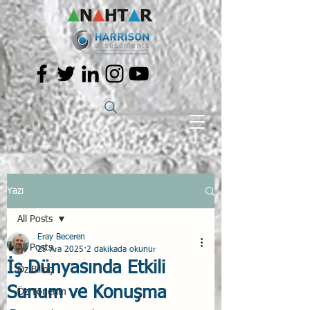
Yazı
All Posts
Eray Beceren
All Posts
29 Ara 2025
2 dakikada okunur
İş Dünyasında Etkili
Öz Bilinç
Sunum ve Konuşma
Öz Yönetim