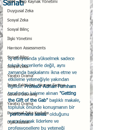
Sanatı
CRM - Ekip Kaynak Yönetimi
Duygusal Zeka
Sosyal Zeka
Sosyal Bilinç
İlişki Yönetimi
Harrison Assessments
Sosyal Bilinç
İş dünyasında yükselmek sadece 
teknik becerilerle değil, aynı 
Sosyal Zeka
zamanda başkalarını ikna etme ve 
Yaratıcı Drama
etkileme yeteneğiyle yakından 
İnsan Faktörleri - Human Factors
ilgilidir. 
Profesör Adrian Furnham
tarafından kaleme alınan
 "Getting 
Güvenli Davranış
the Gift of the Gab" 
başlıklı makale, 
Yaratıcı Drama
topluluk önünde konuşmanın bir 
Duygusal Zeka Koçluğu
"
performans sanatı
" olduğunu 
vurgulayarak liderlere ve 
Uçak Kazaları
profesyonellere bu yeteneği 