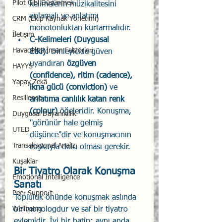
Pilot Gibi Düşünmek
kelimelerin müzikalitesini 
anlamalı ve anlatımı 
CRM (Ekip Kaynak Yönetimi)
monotonluktan kurtarmalıdır.
İletişim
C-Kelimeleri (Duygusal 
Havacılıkta İnsan Faktörleri
Etki):
 Dinleyicide güven 
uyandıran 
özgüven 
HAYYS
(confidence), ritim (cadence), 
Yapay Zekâ
ikna gücü (conviction)
 ve 
Resilience
anlatıma canlılık katan renk 
(colour) 
öğeleridir. Konuşma, 
Duygusal Dayanıklılık
"görünür hale gelmiş 
UTED
düşünce"dir ve konuşmacının 
Transaksiyonel Analiz
coşkuyla dolu olması gerekir.
Kuşaklar
Bir Tiyatro Olarak Konuşma 
Emotional Intelligence
Sanatı
Peer Support
Topluluk önünde konuşmak aslında 
Wellbeing
bir monologdur ve saf bir tiyatro 
eylemidir. İyi bir hatip; aynı anda 