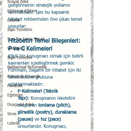
Sosyal Zekâ
geliştirmenin stratejik yollarını 
Eğiticinin Eğitimi
sunmaktadır. İşte bu kapsamlı 
hitabet rehberinden öne çıkan temel 
Liderlik
unsurlar:
İlişki Yönetimi
Sun Tzu Savaş Sanatı
Hitabetin Temel Bileşenleri: 
P ve C Kelimeleri
Wellbeing
Etkili bir konuşmacı olmak için belirli 
İlişki Yönetimi
kavramları içselleştirmek gerekir. 
Bağlantısal Bütünsellik
Furnham, başarılı bir hitabet için iki 
Psikolojik Güvenlik
temel kelime grubuna 
odaklanmaktadır:
Havacılık
P-Kelimeleri (Teknik 
Eğitimler
Yapı):
 Konuşmanın iskeletini 
Duygusal Zekâ
oluşturan 
tonlama (pitch), 
şiirsellik (poetry), duraklama 
Stres
(pause)
 ve 
hız (pace)
Liderlik
unsurlarıdır. Konuşmacı, 