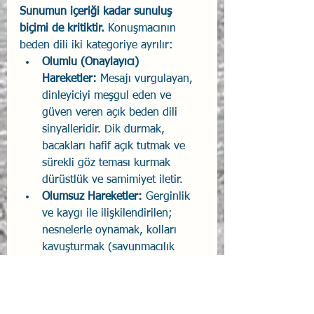
Sunumun içeriği kadar sunuluş 
biçimi de kritiktir. 
Konuşmacının 
beden dili iki kategoriye ayrılır:
Olumlu (Onaylayıcı) 
Hareketler:
 Mesajı vurgulayan, 
dinleyiciyi meşgul eden ve 
güven veren açık beden dili 
sinyalleridir. Dik durmak, 
bacakları hafif açık tutmak ve 
sürekli göz teması kurmak 
dürüstlük ve samimiyet iletir.
Olumsuz Hareketler:
 Gerginlik 
ve kaygı ile ilişkilendirilen; 
nesnelerle oynamak, kolları 
kavuşturmak (savunmacılık 
algısı yaratır) veya yüze 
dokunmak gibi dinleyicinin 
dikkatini dağıtan hareketlerdir.