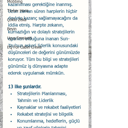
Mobbing
kazanılması gerektiğine inanmış. 
Türker Hoca
Uzun zaman süren harplerin hiçbir 
devlete kazanç sağlamayacağını da 
Çoklu Zekâ
iddia etmiş. Harpte zekanın, 
Beyin
kurnazlığın ve dolaylı stratejilerin 
Uçuş Emniyeti
egemen olduğuna inanan Sun-
Tzu’nun askeri liderlik konusundaki 
EQ For Cabin Crews
düşünceleri de değerini günümüzde 
koruyor. Tüm bu bilgi ve stratejileri 
günümüz iş dünyasına adapte 
ederek uygulamak mümkün.
13 ilke şunlardır.
Stratejilerin Planlanması, 
Tahmin ve Liderlik
Kaynaklar ve rekabet faaliyetleri
Rekabet stratejisi ve bilgelik
Konumlanma, hedeflerin, güçlü 