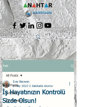
Yazı
All Posts
Eray Beceren
All Posts
8 May 2022
2 dakikada okunur
İş Hayatınızın Kontrolü
Öz Bilinç
Sizde Olsun!
Öz Yönetim