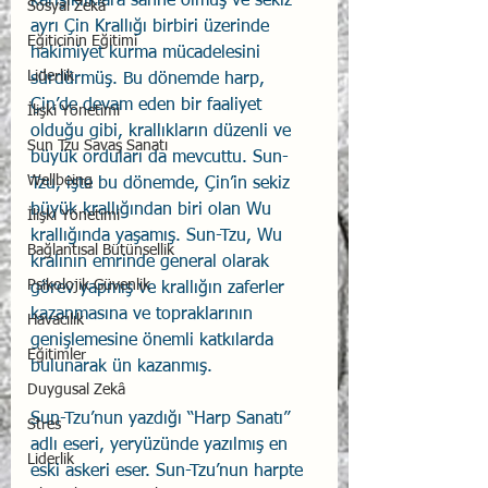
karışıklıklara sahne olmuş ve sekiz 
Sosyal Zekâ
ayrı Çin Krallığı birbiri üzerinde 
Eğiticinin Eğitimi
hakimiyet kurma mücadelesini 
Liderlik
sürdürmüş. Bu dönemde harp, 
Çin’de devam eden bir faaliyet 
İlişki Yönetimi
olduğu gibi, krallıkların düzenli ve 
Sun Tzu Savaş Sanatı
büyük orduları da mevcuttu. Sun-
Wellbeing
Tzu, işte bu dönemde, Çin’in sekiz 
büyük krallığından biri olan Wu 
İlişki Yönetimi
krallığında yaşamış. Sun-Tzu, Wu 
Bağlantısal Bütünsellik
kralının emrinde general olarak 
Psikolojik Güvenlik
görev yapmış ve krallığın zaferler 
kazanmasına ve topraklarının 
Havacılık
genişlemesine önemli katkılarda 
Eğitimler
bulunarak ün kazanmış.
Duygusal Zekâ
Sun-Tzu’nun yazdığı “Harp Sanatı” 
Stres
adlı eseri, yeryüzünde yazılmış en 
Liderlik
eski askeri eser. Sun-Tzu’nun harpte 