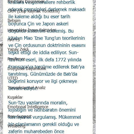
Pilot Gibi Düşünmek
krallara ve generallere rehberlik 
edecek prensipleri derlemek maksadı 
CRM (Ekip Kaynak Yönetimi)
ile kaleme aldığı bu eser tarih 
İletişim
boyunca Çin ve Japon askeri 
Havacılıkta İnsan Faktörleri
düşünce sistemini etkilemiş. Bu 
kitabın Mao Tzse Tung’un teorilerinin 
HAYYS
ve Çin ordusunun doktrininin esasını 
Yapay Zekâ
teşkil ettiği de iddia ediliyor. Sun-
Resilience
Tzu’nun eseri, ilk defa 1772 yılında 
Fransızca’ya tercüme edilerek Batı’ya 
Duygusal Dayanıklılık
tanıtılmış. Günümüzde de Batı’da 
UTED
değerini koruyor ve ilgi çekmeye 
Transaksiyonel Analiz
devam ediyor.
Kuşaklar
Sun-Tzu yazılarında moralin, 
Emotional Intelligence
lojistiğin ve istihbaratın önemini 
Peer Support
kavrayarak vurgulamış. Mükemmel 
bir planlamanın gerekli olduğu ve 
Wellbeing
zaferin muharebeden önce 