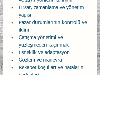
ve zayıf yönlerin tahmini
Fırsat, zamanlama ve yönetim 
yapısı
Pazar durumlarının kontrolü ve 
iklim
Çatışma yönetimi ve 
yüzleşmeden kaçınmak
Esneklik ve adaptasyon
Gözlem ve manevra
Rekabet koşulları ve hataların 
nedenleri
Rekabet koşulları ve taarruz, 
ittifak ve vizyon stratejisi
Fırsatlar ve karar
Akıl ve bilgi
Sun Tzu Savaş Sanatı
Liderlik
Sun Tzu Savaş Sanatı