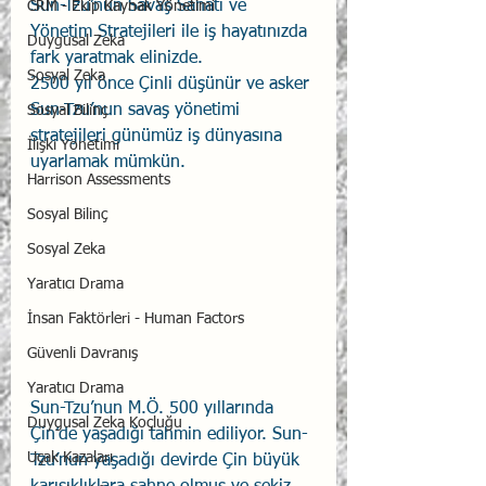
Sun-Tzu’nun Savaş Sanatı ve 
CRM - Ekip Kaynak Yönetimi
Yönetim Stratejileri ile iş hayatınızda 
Duygusal Zeka
fark yaratmak elinizde.
Sosyal Zeka
2500 yıl önce Çinli düşünür ve asker 
Sun-Tzu’nun savaş yönetimi 
Sosyal Bilinç
stratejileri günümüz iş dünyasına 
İlişki Yönetimi
uyarlamak mümkün.
Harrison Assessments
Sosyal Bilinç
Sosyal Zeka
Yaratıcı Drama
İnsan Faktörleri - Human Factors
Güvenli Davranış
Yaratıcı Drama
Sun-Tzu’nun M.Ö. 500 yıllarında 
Duygusal Zeka Koçluğu
Çin’de yaşadığı tahmin ediliyor. Sun-
Uçak Kazaları
Tzu’nun yaşadığı devirde Çin büyük 