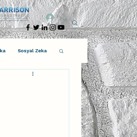
Giriş
eka
Sosyal Zeka
osyal Zeka
tıcı Drama
Liderlik