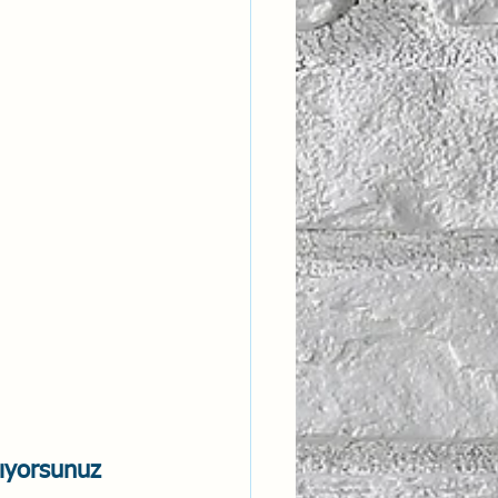
ntısal Bütünsellik
derlik
şıyorsunuz 