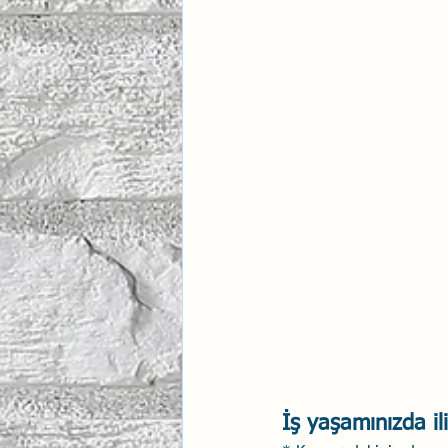
İlişki Yönetimi
Sun Tzu 
Psikolojik Güvenlik
Hav
İş yaşamınızda il