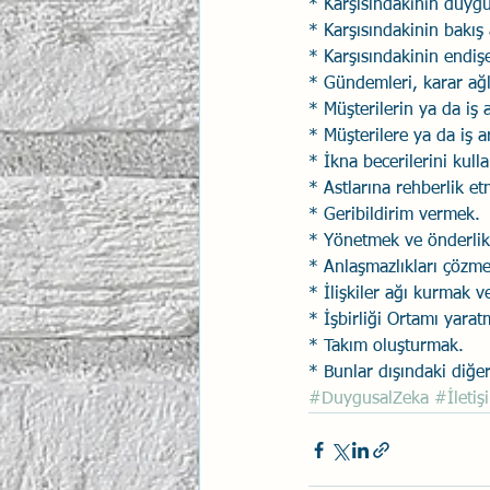
* Karşısındakinin duygu
* Karşısındakinin bakış 
* Karşısındakinin endişe
* Gündemleri, karar ağl
* Müşterilerin ya da iş 
* Müşterilere ya da iş 
* İkna becerilerini kul
* Astlarına rehberlik e
* Geribildirim vermek.
* Yönetmek ve önderlik
* Anlaşmazlıkları çözme
* İlişkiler ağı kurmak 
* İşbirliği Ortamı yara
* Takım oluşturmak.
* Bunlar dışındaki diğe
#DuygusalZeka
#İletiş