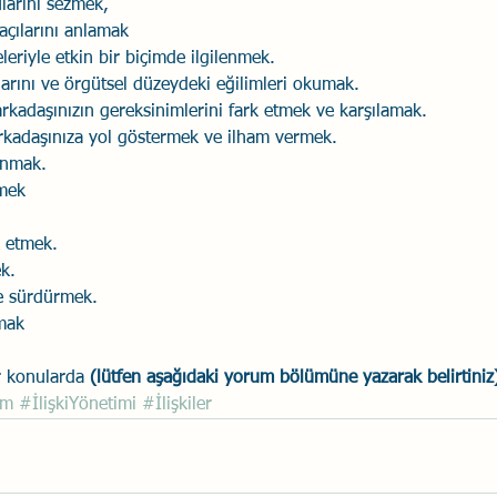
larını sezmek,
açılarını anlamak
leriyle etkin bir biçimde ilgilenmek.
arını ve örgütsel düzeydeki eğilimleri okumak.
arkadaşınızın gereksinimlerini fark etmek ve karşılamak.
arkadaşınıza yol göstermek ve ilham vermek.
lanmak.
tmek
 etmek.
k.
ve sürdürmek.
tmak
r konularda 
(lütfen aşağıdaki yorum bölümüne yazarak belirtiniz
im
#İlişkiYönetimi
#İlişkiler