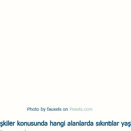
Savaş Sanatı
Wellbeing
İlişki Yönetimi
Bağla
acılık
Eğitimler
Duygusal Zekâ
Stres
Li
Photo by fauxels on 
Pexels.com
işkiler konusunda hangi alanlarda sıkıntılar ya