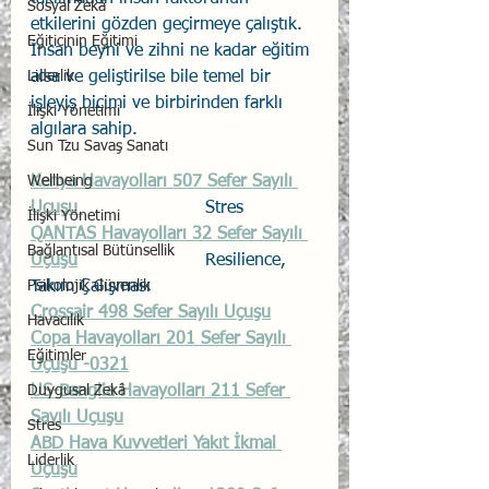
Sosyal Zekâ
etkilerini gözden geçirmeye çalıştık. 
Eğiticinin Eğitimi
İnsan beyni ve zihni ne kadar eğitim 
Liderlik
alsa ve geliştirilse bile temel bir 
işleyiş biçimi ve birbirinden farklı 
İlişki Yönetimi
algılara sahip.
Sun Tzu Savaş Sanatı
Wellbeing
Kenya Havayolları 507 Sefer Sayılı 
Uçuşu 
			Stres
İlişki Yönetimi
QANTAS Havayolları 32 Sefer Sayılı 
Bağlantısal Bütünsellik
Uçuşu
			Resilience, 
Psikolojik Güvenlik
Takım Çalışması
Crossair 498 Sefer Sayılı Uçuşu
Havacılık
Copa Havayolları 201 Sefer Sayılı 
Eğitimler
Uçuşu -0321
Duygusal Zekâ
US-Banglia Havayolları 211 Sefer 
Sayılı Uçuşu
Stres
ABD Hava Kuvvetleri Yakıt İkmal 
Liderlik
Uçuşu