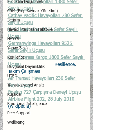
Pilot Gibi Düşünmek
Southwest Havayolları 1380 Sefer 
Sayılı Uçuşu
CRM (Ekip Kaynak Yönetimi)
Cathay Pacific Havayolları 780 Sefer 
İletişim
Sayılı Uçuşu
Havacılıkta İnsan Faktörleri
UPS Havayolları 1354 Sefer Sayılı 
Uçuşu
HAYYS
Germanwings Havayolları 9525 
Yapay Zekâ
Sefer Sayılı Uçuşu
Resilience
DHL Express Kargo 1800 Sefer Sayılı 
Uçuşu
		Resilience, 
Duygusal Dayanıklılık
Takım Çalışması
UTED
Air Transat Havayolları 236 Sefer 
Transaksiyonel Analiz
Sayılı Uçuşu
Boeing 727 Çarpışma Deneyi Uçuşu
Kuşaklar
Airblue Flight 202, 28 July 2010
Emotional Intelligence
(wikipedia)
Peer Support
Wellbeing