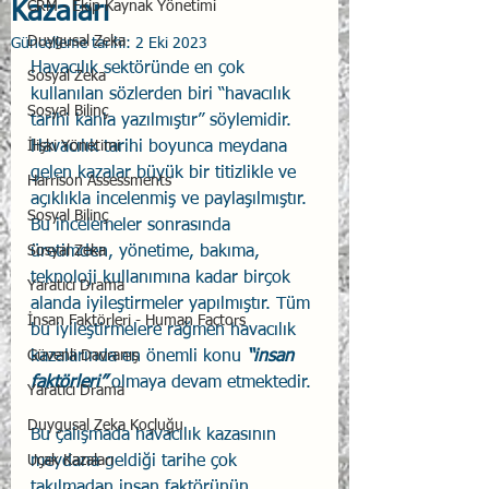
Kazaları
CRM - Ekip Kaynak Yönetimi
Duygusal Zeka
Güncelleme tarihi:
2 Eki 2023
Havacılık sektöründe en çok 
Sosyal Zeka
kullanılan sözlerden biri “havacılık 
Sosyal Bilinç
tarihi kanla yazılmıştır” söylemidir. 
İlişki Yönetimi
Havacılık tarihi boyunca meydana 
gelen kazalar büyük bir titizlikle ve 
Harrison Assessments
açıklıkla incelenmiş ve paylaşılmıştır. 
Sosyal Bilinç
Bu incelemeler sonrasında 
Sosyal Zeka
üretimden, yönetime, bakıma, 
teknoloji kullanımına kadar birçok 
Yaratıcı Drama
alanda iyileştirmeler yapılmıştır. Tüm 
İnsan Faktörleri - Human Factors
bu iyileştirmelere rağmen havacılık 
Güvenli Davranış
kazalarında en önemli konu 
“insan 
faktörleri”
 olmaya devam etmektedir.
Yaratıcı Drama
Duygusal Zeka Koçluğu
Bu çalışmada havacılık kazasının 
Uçak Kazaları
meydana geldiği tarihe çok 
takılmadan insan faktörünün 