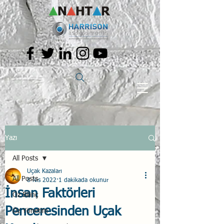
Yazı
All Posts
Uçak Kazaları
All Posts
8 Nis 2022
1 dakikada okunur
İnsan Faktörleri
Öz Bilinç
Penceresinden Uçak
Öz Yönetim