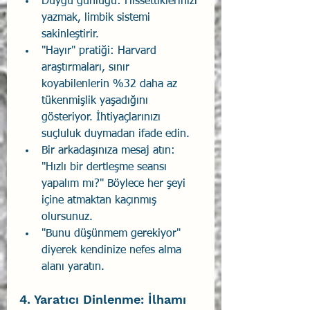
Duygu günlüğü: Hissettiklerinizi 
yazmak, limbik sistemi 
sakinleştirir. 
"Hayır" pratiği: Harvard 
araştırmaları, sınır 
koyabilenlerin %32 daha az 
tükenmişlik yaşadığını 
gösteriyor. İhtiyaçlarınızı 
suçluluk duymadan ifade edin. 
Bir arkadaşınıza mesaj atın: 
"Hızlı bir dertleşme seansı 
yapalım mı?" Böylece her şeyi 
içine atmaktan kaçınmış 
olursunuz. 
"Bunu düşünmem gerekiyor" 
diyerek kendinize nefes alma 
alanı yaratın. 
4. Yaratıcı Dinlenme: İlhamı 