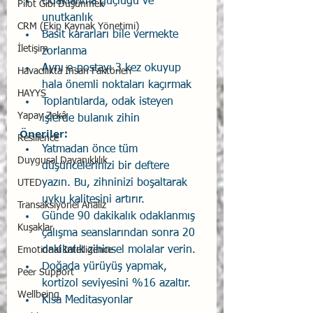
Odaklanma güçlüğü ve 
Pilot Gibi Düşünmek
unutkanlık 
CRM (Ekip Kaynak Yönetimi)
Basit kararları bile vermekte 
İletişim
zorlanma 
Aynı e-postayı 3 kez okuyup 
Havacılıkta İnsan Faktörleri
hala önemli noktaları kaçırmak 
HAYYS
Toplantılarda, odak isteyen 
Yapay Zekâ
işlerde bulanık zihin 
Öneriler: 
Resilience
Yatmadan önce tüm 
Duygusal Dayanıklılık
düşüncelerinizi bir deftere 
yazın. Bu, zihninizi boşaltarak 
UTED
uyku kalitesini artırır. 
Transaksiyonel Analiz
Günde 90 dakikalık odaklanmış 
Kuşaklar
çalışma seanslarından sonra 20 
dakikalık zihinsel molalar verin. 
Emotional Intelligence
Doğada yürüyüş yapmak, 
Peer Support
kortizol seviyesini %16 azaltır.
Wellbeing
Kısa Meditasyonlar 