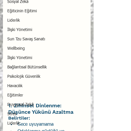
Sosyal Zekâ
Eğiticinin Eğitimi
Liderlik
İlişki Yönetimi
Sun Tzu Savaş Sanatı
Wellbeing
İlişki Yönetimi
Bağlantısal Bütünsellik
Psikolojik Güvenlik
Havacılık
Eğitimler
1. Zihinsel Dinlenme: 
Duygusal Zekâ
Düşünce Yükünü Azaltma 
Stres
Belirtiler: 
Liderlik
Gece uyuyamama 