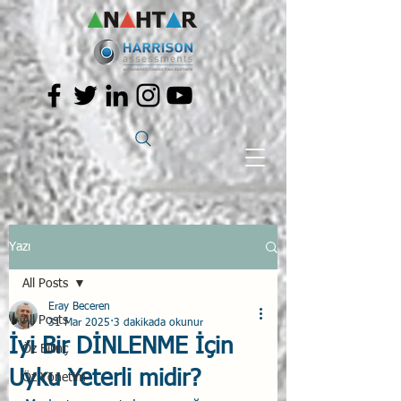
Yazı
All Posts
Eray Beceren
All Posts
31 Mar 2025
3 dakikada okunur
İyi Bir DİNLENME İçin
Öz Bilinç
Uyku Yeterli midir?
Öz Yönetim