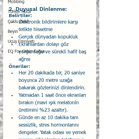
Mobbing
2. Duyusal Dinlenme:  
Türker Hoca
Belirtiler: 
Çoklu Zekâ
Elektronik bildirimlere karşı 
tetikte hissetme 
Beyin
Gerçek dünyadan kopukluk 
Uçuş Emniyeti
Ekranlardan dolayı göz 
EQ For Cabin Crews
yorgunluğu ve sürekli hafif baş 
ağrısı 
Öneriler: 
Her 20 dakikada bir, 20 saniye 
boyunca 20 metre uzağa 
bakarak gözlerinizi dinlendirin. 
Yatmadan 1 saat önce ekranları 
bırakın (mavi ışık melatonin 
üretimini %23 azaltır). 
Günde en az 10 dakika tam 
sessizlik, stres hormonlarını 
dengeler. Yatak odası ve yemek 