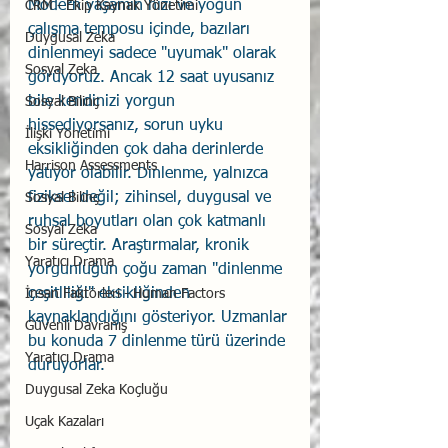
Modern yaşamın hızı ve yoğun 
CRM - Ekip Kaynak Yönetimi
çalışma temposu içinde, bazıları 
Duygusal Zeka
dinlenmeyi sadece "uyumak" olarak 
Sosyal Zeka
görüyoruz. Ancak 12 saat uyusanız 
bile kendinizi yorgun 
Sosyal Bilinç
hissediyorsanız, sorun uyku 
İlişki Yönetimi
eksikliğinden çok daha derinlerde 
Harrison Assessments
yatıyor olabilir. Dinlenme, yalnızca 
fiziksel değil; zihinsel, duygusal ve 
Sosyal Bilinç
ruhsal boyutları olan çok katmanlı 
Sosyal Zeka
bir süreçtir. Araştırmalar, kronik 
Yaratıcı Drama
yorgunluğun çoğu zaman "dinlenme 
çeşitliliği" eksikliğinden 
İnsan Faktörleri - Human Factors
kaynaklandığını gösteriyor. Uzmanlar 
Güvenli Davranış
bu konuda 7 dinlenme türü üzerinde 
Yaratıcı Drama
duruyorlar.
Duygusal Zeka Koçluğu
Uçak Kazaları