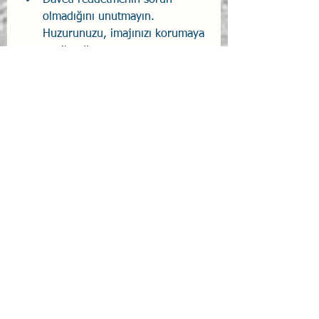
Daveti reddetmenin sorun 
olmadığını unutmayın. 
Huzurunuzu, imajınızı korumaya 
tercih edin. 
7. Fiziksel Dinlenme: 
Belirtiler: 
Yeterli süre uyunsa bile 
yorgunluk 
Günlük aktivitelerin aşırı yorucu 
gelmesi 
Kas ağrıları veya vücutta genel 
bir ağırlık hissi 
Öneriler: 
zaman zaman şekerleme 
yapılabilir. 
Uzanarak müzik dinleme, kas 
iyileşmesini hızlandırır. Günlük 
hafif hareketler yapın. 
Yatma saatinizi 15 dakika erkene 