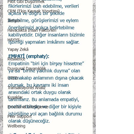
Pilot Gibi Düşünmek
fikirlerimizi izah edebilme, verileri 
CRM (Ekip Kaynak Yönetimi)
açıkca ve doğru bir şekilde 
iletebilme, görüşlerimizi ve eylem 
İletişim
önerilerimizi açıkça belirtebilme 
Havacılıkta İnsan Faktörleri
kabiliyetidir. Diğer insanların bizimle 
HAYYS
işbirliği yapmaları imkânını sağlar.
Yapay Zekâ
EMPATİ (emphaty): 
Resilience
Empatinin “biri için birşey hissetme” 
Duygusal Dayanıklılık
ya da “birine yakınlık duyma” olan 
basmakalıp anlamının dışına çıkacak 
UTED
olursak, bu kavramı iki insan 
Transaksiyonel Analiz
arasındaki ortak duygu olarak 
Kuşaklar
tanımlarız. Bu anlamada empatiyi, 
pozitif etkileşim ve diğer bir kişiyle 
Emotional Intelligence
işbirliğine yol açan bağlılık durumu 
Peer Support
olarak düşüneceğiz.
Wellbeing