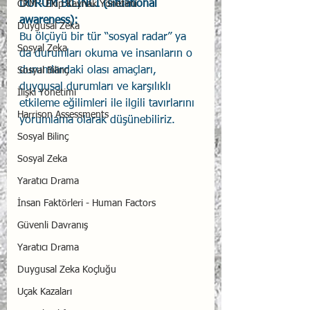
DURUM BİLİNCİ (situational 
CRM - Ekip Kaynak Yönetimi
awareness): 
Duygusal Zeka
Bu ölçüyü bir tür “sosyal radar” ya 
Sosyal Zeka
da durumları okuma ve insanların o 
durumlardaki olası amaçları, 
Sosyal Bilinç
duygusal durumları ve karşılıklı 
İlişki Yönetimi
etkileme eğilimleri ile ilgili tavırlarını 
Harrison Assessments
yorumlama olarak düşünebiliriz.
Sosyal Bilinç
Sosyal Zeka
Yaratıcı Drama
İnsan Faktörleri - Human Factors
Güvenli Davranış
Yaratıcı Drama
Duygusal Zeka Koçluğu
Uçak Kazaları