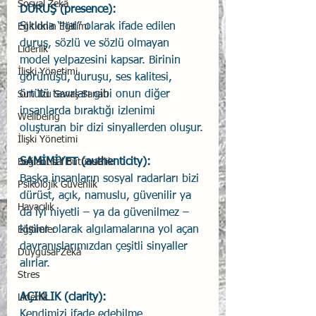
Sosyal Zekâ
DURUŞ (presence): 
Sıklıkla “hal” olarak ifade edilen 
Eğiticinin Eğitimi
duruş, sözlü ve sözlü olmayan 
Liderlik
model yelpazesini kapsar. Birinin 
İlişki Yönetimi
görünüşü, duruşu, ses kalitesi, 
örtülü tavırları gibi onun diğer 
Sun Tzu Savaş Sanatı
insanlarda bıraktığı izlenimi 
Wellbeing
oluşturan bir dizi sinyallerden oluşur.
İlişki Yönetimi
SAMİMİYET (authenticity):
Bağlantısal Bütünsellik
Başka insanların sosyal radarları bizi 
Psikolojik Güvenlik
dürüst, açık, namuslu, güvenilir ya 
Havacılık
da iyi niyetli – ya da güvenilmez – 
kişiler olarak algılamalarına yol açan 
Eğitimler
davranışlarımızdan çeşitli sinyaller 
Duygusal Zekâ
alırlar.
Stres
AÇIKLIK (clarity): 
Liderlik
Kendimizi ifade edebilme, 