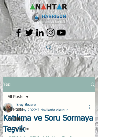
Yazı
All Posts
Eray Beceren
All Posts
1 May 2022
2 dakikada okunur
Katılıma ve Soru Sormaya
Öz Bilinç
Teşvik
Öz Yönetim