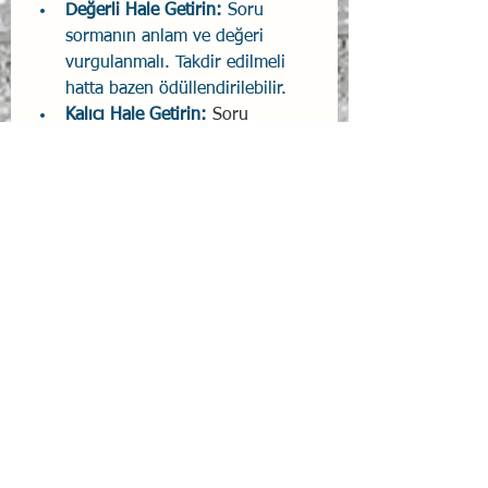
Değerli Hale Getirin: 
Soru 
sormanın anlam ve değeri 
vurgulanmalı. Takdir edilmeli 
hatta bazen ödüllendirilebilir.
Kalıcı Hale Getirin: 
Soru 
sormayı bir alışkanlık ya da bir 
insanın düşünme şekli haline 
getirmektir.
Kaynaklar
Airbus Pilot Instructor Courses 
Notları
Eğiticilik Becerileri - Eğiticinin 
Eğitimi,
 Prof. Dr. İsmet 
Barutçugil, Kariyer Yayıncılık, 
2019.
https://www.egitimpedia.com/o
grencilerin-soru-sormalarini-
tesvik-etmenin-5-yolu