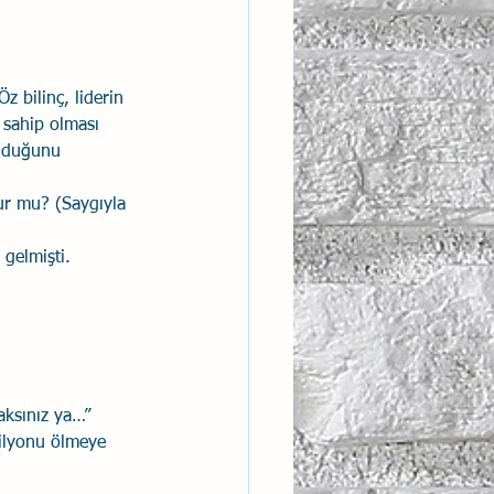
 bilinç, liderin 
a sahip olması 
olduğunu 
ur mu? (Saygıyla 
 gelmişti. 
aksınız ya…”
milyonu ölmeye 