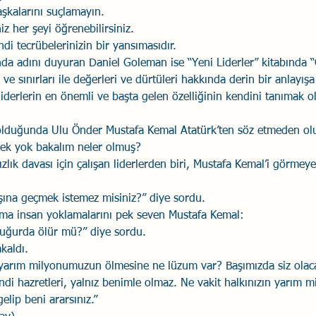
şkalarını suçlamayın.
z her şeyi öğrenebilirsiniz.
di tecrübelerinizin bir yansımasıdır. 
 adını duyuran Daniel Goleman ise “Yeni Liderler” kitabında “Öz
 ve sınırları ile değerleri ve dürtüleri hakkında derin bir anlayış
 liderlerin en önemli ve başta gelen özelliğinin kendini tanımak 
 olduğunda Ulu Önder Mustafa Kemal Atatürk’ten söz etmeden ol
rek yok bakalım neler olmuş?
zlık davası için çalışan liderlerden biri, Mustafa Kemal’i görmeye
şına geçmek istemez misiniz?” diye sordu.
ama insan yoklamalarını pek seven Mustafa Kemal:
uğurda ölür mü?” diye sordu.
kaldı.
i yarım milyonumuzun ölmesine ne lüzum var? Başımızda siz olac
di hazretleri, yalnız benimle olmaz. Ne vakit halkınızın yarım 
elip beni ararsınız.”