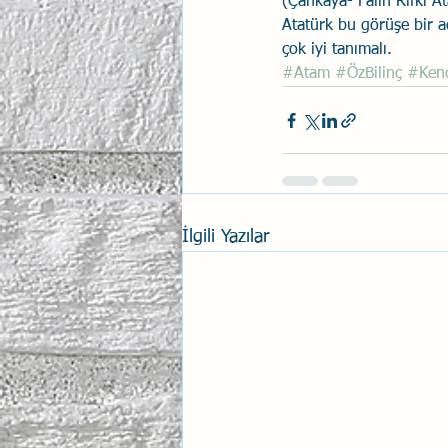
(Çankaya- Falih Rıfkı At
Atatürk bu görüşe bir adı
çok iyi tanımalı.
#Atam
#ÖzBilinç
#Kend
İlgili Yazılar