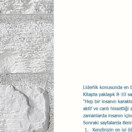
İlişki Yönetimi
Sun Tzu 
Psikolojik Güvenlik
Hav
Liderlik konusunda en be
Kitapta yaklaşık 8-10 s
“Hep bir insanın karakt
aktif ve canlı hissetti
zamanlarda insanın için
Sonraki sayfalarda Benn
Kendinizin en iyi ö