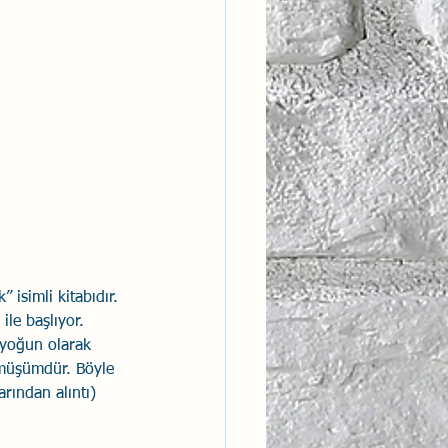
ntısal Bütünsellik
derlik
isimli kitabıdır. 
le başlıyor. 
 yoğun olarak 
nmüşümdür. Böyle 
rından alıntı) 