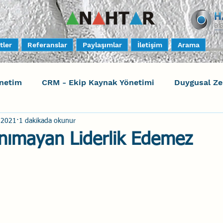
tler
Referanslar
Paylaşımlar
İletişim
Arama
netim
CRM - Ekip Kaynak Yönetimi
Duygusal Z
 2021
1 dakikada okunur
timi
Harrison Assessments
Sosyal Bilinç
S
anımayan Liderlik Edemez
ktörleri - Human Factors
Güvenli Davranış
Yara
Uçak Kazaları
Sosyal Zekâ
Eğiticinin Eğitimi