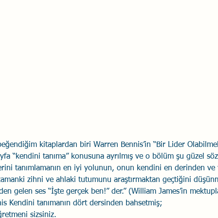
Savaş Sanatı
Wellbeing
İlişki Yönetimi
Bağla
acılık
Eğitimler
Duygusal Zekâ
Stres
Li
ğendiğim kitaplardan biri Warren Bennis’in “Bir Lider Olabilmek” 
ayfa “kendini tanıma” konusuna ayrılmış ve o bölüm şu güzel söz i
erini tanımlamanın en iyi yolunun, onun kendini en derinden ve
ği zamanki zihni ve ahlaki tutumunu araştırmaktan geçtiğini düşü
den gelen ses “İşte gerçek ben!” der.” (William James’in mektupla
is Kendini tanımanın dört dersinden bahsetmiş; 
ğretmeni sizsiniz.