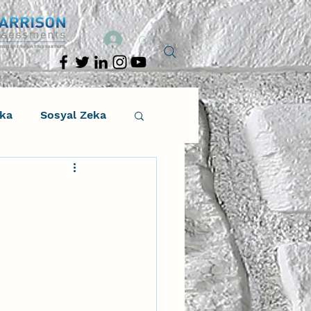
Giriş
eka
Sosyal Zeka
osyal Zeka
tıcı Drama
Liderlik