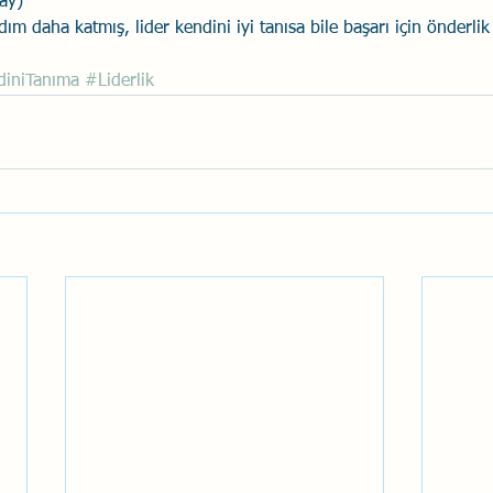
ay) 
m daha katmış, lider kendini iyi tanısa bile başarı için önderlik e
iniTanıma
#Liderlik