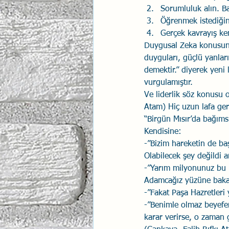
Sorumluluk alın. Ba
Öğrenmek istediğini
Gerçek kavrayış ken
Duygusal Zeka konusunda
duyguları, güçlü yanları
demektir.” diyerek yeni
vurgulamıştır. 
Ve liderlik söz konusu
Atam) Hiç uzun lafa ge
“Birgün Mısır’da bağımsı
Kendisine:
-”Bizim hareketin de ba
Olabilecek şey değildi 
-”Yarım milyonunuz bu 
Adamcağız yüzüne baka
-”Fakat Paşa Hazretler
-”Benimle olmaz beyefen
karar verirse, o zaman g