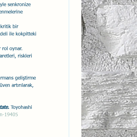
iyle senkronize 
renmelerine 
kritik bir 
deli ile kokpitteki 
 rol oynar. 
etleri, riskleri 
ormans geliştirme 
ven artırılarak, 
tate.
 Toyohashi 
in-19405