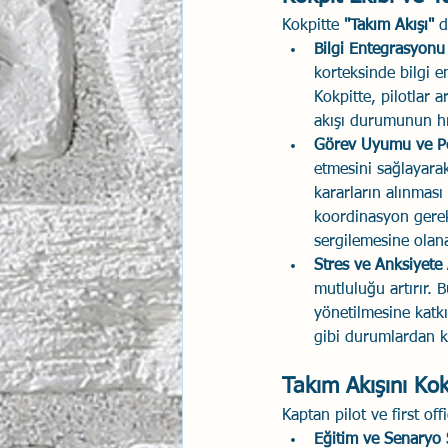
Kokpitte 
"Takım Akışı"
 
Bilgi Entegrasyonu
korteksinde bilgi 
Kokpitte, pilotlar 
akışı durumunun hız
Görev Uyumu ve P
etmesini sağlayarak,
kararların alınmas
koordinasyon gerek
sergilemesine olana
Stres ve Anksiyete 
mutluluğu artırır. B
yönetilmesine katkı
gibi durumlardan k
Takım Akışını Ko
Kaptan pilot ve first off
Eğitim ve Senaryo 