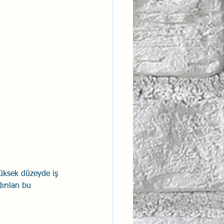
ntısal Bütünsellik
derlik
 yüksek düzeyde iş 
ırılan bu 