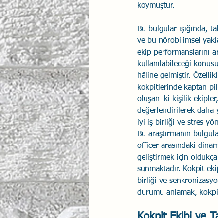
koymuştur.
İlişki Yönetimi
Sun Tzu 
Bu bulgular ışığında, t
ve bu nörobilimsel yakla
ekip performanslarını ar
Psikolojik Güvenlik
Hav
kullanılabileceği konusu
hâline gelmiştir. Özellikl
kokpitlerinde kaptan pilo
oluşan iki kişilik ekiple
değerlendirilerek daha
iyi iş birliği ve stres yö
Bu araştırmanın bulgular
officer arasındaki dina
geliştirmek için oldukça
sunmaktadır. Kokpit ekip
birliği ve senkronizasy
durumu anlamak, kokpitt
Kokpit Ekibi ve T