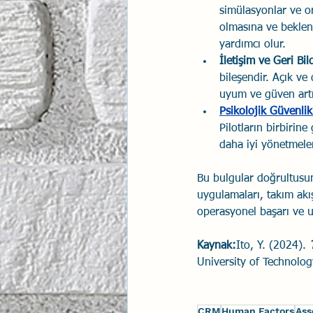
simülasyonlar ve ort
olmasına ve beklenm
yardımcı olur.
İletişim ve Geri Bi
bileşendir. Açık ve
uyum ve güven artır
Psikolojik Güvenlik
Pilotların birbirine
daha iyi yönetmeleri
Bu bulgular doğrultusun
uygulamaları, takım akış
operasyonel başarı ve u
Kaynak:
Ito, Y. (2024). 
University of Technolog
CRM
Human Factors
Ass