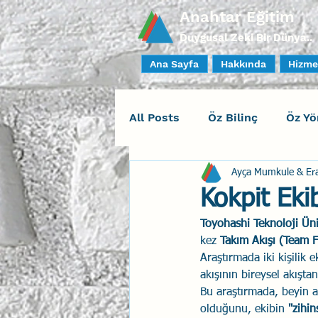
Anahtar Eğitim
Duygusal Zeki Bir Dünya..
Ana Sayfa
Hakkında
Hizme
All Posts
Öz Bilinç
Öz Yö
Ayça Mumkule & Er
Sosyal Bilinç
İlişki Yöne
Kokpit Eki
Toyohashi Teknoloji Üni
Yaratıcı Drama
İnsan Fa
kez 
Takım Akışı (Team 
Araştırmada iki kişilik 
akışının bireysel akıştan
Duygusal Zeka Koçluğu
Bu araştırmada, beyin a
olduğunu, ekibin 
"zihi