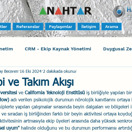
tler
Referanslar
Paylaşımlar
İletişim
Arama
netim
CRM - Ekip Kaynak Yönetimi
Duygusal Z
ay Beceren
16 Eki 2024
2 dakikada okunur
timi
Harrison Assessments
Sosyal Bilinç
S
bi ve Takım Akışı
versitesi 
ve 
California Teknoloji Enstitüsü 
iş birliğiyle yapılan bi
ktörleri - Human Factors
Güvenli Davranış
Yara
Flow)
 adı verilen psikolojik durumun nörolojik kanıtlarını ortaya
ekiplerle yapılan çalışmalar sırasında beyin dalgaları ve bölgeleri
 ve sıradan iş birliğinden farklı bir beyin aktivitesi ortaya koyduğ
Uçak Kazaları
Sosyal Zekâ
Eğiticinin Eğitimi
ktivitesinin artmasıyla ekip üyeleri arasında daha yüksek senkro
nsel uyum" 
halinde olduğunu ve bu durumun performansı artırdığ