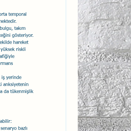
 orta temporal 
ektedir. 
 bulgu, takım 
ceğini gösteriyor.
şekilde hareket 
yüksek riskli 
fiğiyle 
ormans 
 iş yerinde 
ki anksiyetenin 
ya da tükenmişlik 
abilir:
 senaryo bazlı 