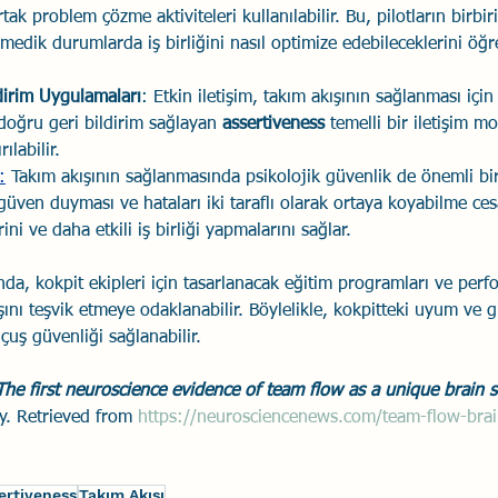
ak problem çözme aktiviteleri kullanılabilir. Bu, pilotların birbir
edik durumlarda iş birliğini nasıl optimize edebileceklerini öğ
ldirim Uygulamaları
: Etkin iletişim, takım akışının sağlanması için 
 doğru geri bildirim sağlayan 
assertiveness
 temelli bir iletişim mo
ılabilir.
:
 Takım akışının sağlanmasında psikolojik güvenlik de önemli bir
 güven duyması ve hataları iki taraflı olarak ortaya koyabilme cesar
ni ve daha etkili iş birliği yapmalarını sağlar.
da, kokpit ekipleri için tasarlanacak eğitim programları ve perf
ını teşvik etmeye odaklanabilir. Böylelikle, kokpitteki uyum ve gü
çuş güvenliği sağlanabilir.
The first neuroscience evidence of team flow as a unique brain s
y. Retrieved from 
https://neurosciencenews.com/team-flow-bra
ertiveness
Takım Akışı