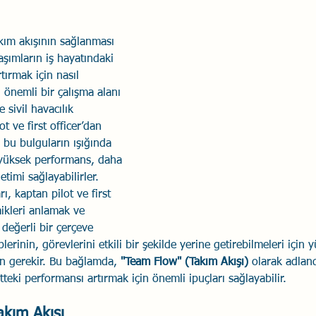
Savaş Sanatı
Wellbeing
İlişki Yönetimi
Bağla
akım akışının sağlanması 
şımların iş hayatındaki 
tırmak için nasıl 
acılık
Eğitimler
Duygusal Zekâ
Stres
Li
 önemli bir çalışma alanı 
e sivil havacılık 
t ve first officer’dan 
r, bu bulguların ışığında 
 yüksek performans, daha 
netimi sağlayabilirler.
ı, kaptan pilot ve first 
mikleri anlamak ve 
 değerli bir çerçeve 
lerinin, görevlerini etkili bir şekilde yerine getirebilmeleri için
on gerekir. Bu bağlamda, 
"Team Flow" (Takım Akışı)
 olarak adland
eki performansı artırmak için önemli ipuçları sağlayabilir.
akım Akışı