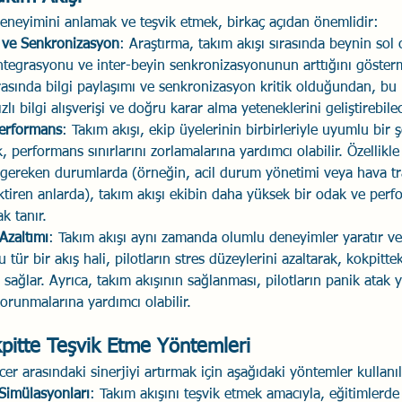
deneyimini anlamak ve teşvik etmek, birkaç açıdan önemlidir:
 ve Senkronizasyon
: Araştırma, takım akışı sırasında beynin sol
entegrasyonu ve inter-beyin senkronizasyonunun arttığını gösterm
arasında bilgi paylaşımı ve senkronizasyon kritik olduğundan, bu
lı bilgi alışverişi ve doğru karar alma yeteneklerini geliştirebile
erformans
: Takım akışı, ekip üyelerinin birbirleriyle uyumlu bir 
 performans sınırlarını zorlamalarına yardımcı olabilir. Özellikle 
ı gereken durumlarda (örneğin, acil durum yönetimi veya hava tra
tiren anlarda), takım akışı ekibin daha yüksek bir odak ve perf
k tanır.
Azaltımı
: Takım akışı aynı zamanda olumlu deneyimler yaratır ve
u tür bir akış hali, pilotların stres düzeylerini azaltarak, kokpitte
 sağlar. Ayrıca, takım akışının sağlanması, pilotların panik atak 
orunmalarına yardımcı olabilir.
kpitte Teşvik Etme Yöntemleri
icer arasındaki sinerjiyi artırmak için aşağıdaki yöntemler kullanıl
Simülasyonları
: Takım akışını teşvik etmek amacıyla, eğitimlerde