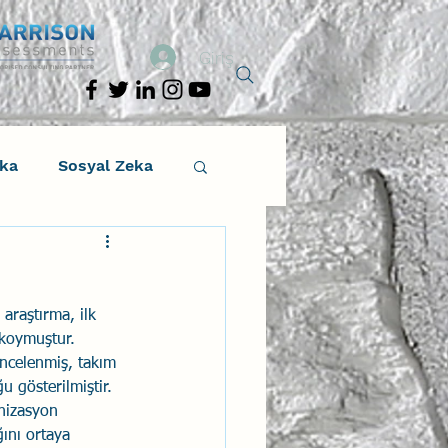
Giriş
eka
Sosyal Zeka
osyal Zeka
r araştırma, ilk 
tıcı Drama
 koymuştur. 
 incelenmiş, takım 
u gösterilmiştir. 
Liderlik
nizasyon 
ını ortaya 