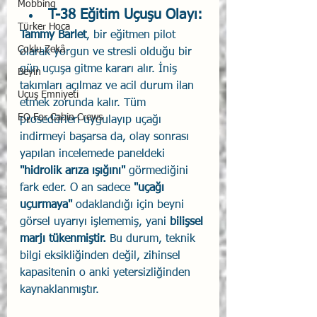
Mobbing
T-38 Eğitim Uçuşu Olayı: 
Türker Hoca
Tammy Barlet
, bir eğitmen pilot 
Çoklu Zekâ
olarak yorgun ve stresli olduğu bir 
gün uçuşa gitme kararı alır. İniş 
Beyin
takımları açılmaz ve acil durum ilan 
Uçuş Emniyeti
etmek zorunda kalır. Tüm 
EQ For Cabin Crews
prosedürleri uygulayıp uçağı 
indirmeyi başarsa da, olay sonrası 
yapılan incelemede paneldeki 
"hidrolik arıza ışığını"
 görmediğini 
fark eder. O an sadece 
"uçağı 
uçurmaya"
 odaklandığı için beyni 
görsel uyarıyı işlememiş, yani 
bilişsel 
marjı tükenmiştir. 
Bu durum, teknik 
bilgi eksikliğinden değil, zihinsel 
kapasitenin o anki yetersizliğinden 
kaynaklanmıştır.