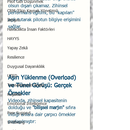
Pilot Gibi Düşünmek
olsun dışarı çıkamaz. Zihinsel 
CRM (Ekip Kaynak Yönetimi)
performans eğitimi, bu "kapıları" 
açık tutarak pilotun bilgiye erişimini 
İletişim
sağlar.
Havacılıkta İnsan Faktörleri
HAYYS
Yapay Zekâ
Resilience
Duygusal Dayanıklılık
UTED
Aşırı Yüklenme (Overload) 
ve Tünel Görüşü: Gerçek 
Transaksiyonel Analiz
Örnekler
Kuşaklar
Videoda, zihinsel kapasitenin 
Emotional Intelligence
dolduğu ve 
"bilişsel marjın"
 sıfıra 
Peer Support
indiği anlara dair çarpıcı örnekler 
paylaşılmıştır:
Wellbeing