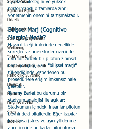
Sosyal Zekâ
uyarlanabileceğini ve yüksek 
performanslı ortamlarda zihni 
Eğiticinin Eğitimi
yönetmenin önemini tartışmaktadır.
Liderlik
Bilişsel Marj (Cognitive 
İlişki Yönetimi
Margin) Nedir?
Sun Tzu Savaş Sanatı
Havacılık eğitimlerinde genellikle 
Wellbeing
süreçler ve prosedürler üzerinde 
İlişki Yönetimi
durulur. Ancak bir pilotun zihinsel 
bant genişliği, yani 
"bilişsel marjı"
Bağlantısal Bütünsellik
tükendiğinde, ezberlenen bu 
Psikolojik Güvenlik
prosedürlere erişim imkansız hale 
Havacılık
gelebilir.
Tammy Barlet
 bu durumu bir 
Eğitimler
stadyum analojisi ile açıklar: 
Duygusal Zekâ
Stadyumun içindeki insanlar pilotun 
Stres
beynindeki bilgilerdir. Eğer kapılar 
kapalıysa (stres ve aşırı yüklenme 
Liderlik
anı), içeride ne kadar bilgi olursa 