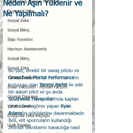
Neden Aşırı Yüklenir ve
CRM - Ekip Kaynak Yönetimi
Duygusal Zeka
Ne Yapılmalı?
Sosyal Zeka
Sosyal Bilinç
İlişki Yönetimi
Harrison Assessments
Sosyal Bilinç
Sosyal Zeka
Bu yazı, emekli bir savaş pilotu ve 
Yaratıcı Drama
Crosscheck Mental Performance
'ın 
kurucusu olan 
Tammy Barlet
 ile eski 
İnsan Faktörleri - Human Factors
bir askeri pilot ve şu anda 
Güvenli Davranış
Southwest Havayolları
'nda kaptan 
Yaratıcı Drama
pilot olarak görev yapan 
Ryan 
Adams
'ın görüşlerine dayanmaktadır. 
Duygusal Zeka Koçluğu
İkili, elit sporcuların kullandığı 
Uçak Kazaları
zihinsel tekniklerin havacılığa nasıl 