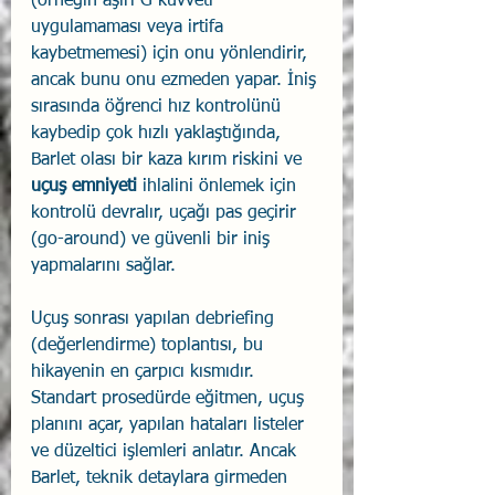
(örneğin aşırı G kuvveti 
uygulamaması veya irtifa 
kaybetmemesi) için onu yönlendirir, 
ancak bunu onu ezmeden yapar. İniş 
sırasında öğrenci hız kontrolünü 
kaybedip çok hızlı yaklaştığında, 
Barlet olası bir kaza kırım riskini ve 
uçuş emniyeti
 ihlalini önlemek için 
kontrolü devralır, uçağı pas geçirir 
(go-around) ve güvenli bir iniş 
yapmalarını sağlar.
Uçuş sonrası yapılan debriefing 
(değerlendirme) toplantısı, bu 
hikayenin en çarpıcı kısmıdır. 
Standart prosedürde eğitmen, uçuş 
planını açar, yapılan hataları listeler 
ve düzeltici işlemleri anlatır. Ancak 
Barlet, teknik detaylara girmeden 