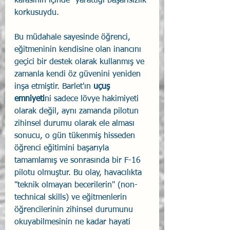
kafasının içinde" yarattığı başarısızlık 
korkusuydu.
Bu müdahale sayesinde öğrenci, 
eğitmeninin kendisine olan inancını 
geçici bir destek olarak kullanmış ve 
zamanla kendi öz güvenini yeniden 
inşa etmiştir. Barlet'ın 
uçuş 
emniyeti
ni sadece lövye hakimiyeti 
olarak değil, aynı zamanda pilotun 
zihinsel durumu olarak ele alması 
sonucu, o gün tükenmiş hisseden 
öğrenci eğitimini başarıyla 
tamamlamış ve sonrasında bir F-16 
pilotu olmuştur. Bu olay, havacılıkta 
"teknik olmayan becerilerin" (non-
technical skills) ve eğitmenlerin 
öğrencilerinin zihinsel durumunu 
okuyabilmesinin ne kadar hayati 