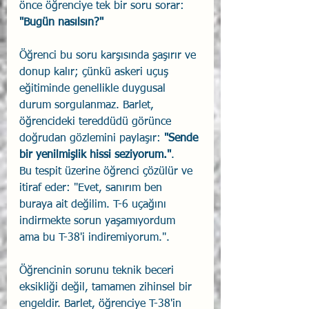
önce öğrenciye tek bir soru sorar: 
"Bugün nasılsın?"
Öğrenci bu soru karşısında şaşırır ve 
donup kalır; çünkü askeri uçuş 
eğitiminde genellikle duygusal 
durum sorgulanmaz. Barlet, 
öğrencideki tereddüdü görünce 
doğrudan gözlemini paylaşır: 
"Sende 
bir yenilmişlik hissi seziyorum."
.
Bu tespit üzerine öğrenci çözülür ve 
itiraf eder: "Evet, sanırım ben 
buraya ait değilim. T-6 uçağını 
indirmekte sorun yaşamıyordum 
ama bu T-38'i indiremiyorum.".
Öğrencinin sorunu teknik beceri 
eksikliği değil, tamamen zihinsel bir 
engeldir. Barlet, öğrenciye T-38'in 