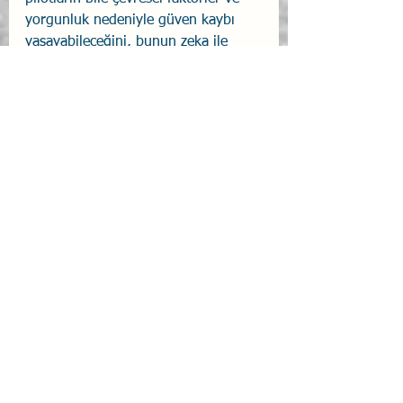
yorgunluk nedeniyle güven kaybı 
yaşayabileceğini, bunun zeka ile 
ilgisi olmadığını göstermektedir.
Zihinsel Performans 
Teknikleri ve Çözümler
Uçuş emniyeti
ni artırmak için 
pilotların sadece prosedürleri değil, 
stres altında nasıl düşüneceklerini de 
eğitmeleri gerekir.
Öz Farkındalık (Self-
Awareness):
 Pilotların kendi iç 
seslerinin farkında olmaları 
gerekir. "Ben bir aptalım, bunu 
nasıl yaptım?" gibi negatif iç 
konuşmalar performansı 
düşürür. (Duygusal Zekâ)
"Şimdi Ne?" (What Now?) 