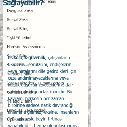
Sağlayabilir?
CRM - Ekip Kaynak Yönetimi
Duygusal Zeka
Sosyal Zeka
Sosyal Bilinç
İlişki Yönetimi
Harrison Assessments
Sosyal Bilinç
Psikolojik güvenlik
, çalışanların 
fikirlerini, sorularını, endişelerini 
Sosyal Zeka
veya hatalarını dile getirdikleri için 
Yaratıcı Drama
cezalandırılmayacaklarına veya 
İnsan Faktörleri - Human Factors
küçük düşürülmeyeceklerine dair 
sahip oldukları ortak inançtır. Bu 
Güvenli Davranış
kavram, herkesin her zaman 
Yaratıcı Drama
birbirine sadece nazik davrandığı 
Duygusal Zeka Koçluğu
anlamına gelmez; aksine, insanların 
"yüksek sesle beyin fırtınası 
Uçak Kazaları
yapabildiği", henüz olgunlaşmamış 