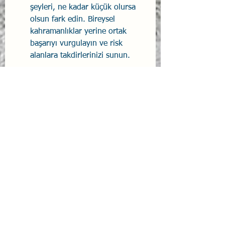
şeyleri, ne kadar küçük olursa 
olsun fark edin. Bireysel 
kahramanlıklar yerine ortak 
başarıyı vurgulayın ve risk 
alanlara takdirlerinizi sunun.
Sonuç
Kurum kültürünü 
değiştirmek hiçbir zaman 
hızlı veya kolay değildir, 
ancak herkes için psikolojik 
güvenlik oluşturmak bu 
çabaya kesinlikle değer. 
Unutmayın ki büyük 
dönüşümler küçük adımlarla 
başlar; her gün sadece %1 
oranında iyileşme 
sağlayarak bir yılın sonunda 
katlanarak güçlenen bir 
kültüre ve değişime daha 