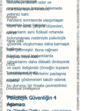
Pilot Gibi Düşünmek
ilerlemeye devam eder ve 
organizasyon hataları önlemede 
CRM (Ekip Kaynak Yönetimi)
yetersiz kalır.
İletişim
Pandemi sonrasında yaygınlaşan 
Havacılıkta İnsan Faktörleri
hibrit ve sanal çalışma düzenleri, 
çalışanların aynı fiziksel ortamda 
HAYYS
bulunmaması nedeniyle psikolojik 
Yapay Zekâ
güvenlik oluşturmayı daha karmaşık 
Resilience
hale getirmiştir. Buna rağmen 
liderler, sanal toplantılarda 
Duygusal Dayanıklılık
çalışanlarını daha dikkatli dinleyerek 
UTED
ve yazılı iletişimde (örneğin toplantı 
Transaksiyonel Analiz
sohbetlerinde) fikirlerini paylaşma 
cesareti gösterenleri takdir ederek 
Kuşaklar
bu durumu bir fırsata çevirebilirler.
Emotional Intelligence
Peer Support
Psikolojik Güvenliğin 4 
Aşaması
Wellbeing