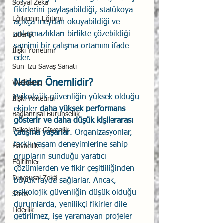
Sosyal Zekâ
fikirlerini paylaşabildiği, statükoya 
Eğiticinin Eğitimi
açıkça meydan okuyabildiği ve 
anlaşmazlıkları birlikte çözebildiği 
Liderlik
samimi bir çalışma ortamını ifade 
İlişki Yönetimi
eder.
Sun Tzu Savaş Sanatı
Neden Önemlidir?
Wellbeing
Psikolojik güvenliğin yüksek olduğu 
İlişki Yönetimi
ekipler 
daha yüksek performans 
Bağlantısal Bütünsellik
gösterir ve daha düşük kişilerarası 
Psikolojik Güvenlik
çatışma yaşarlar
. Organizasyonlar, 
farklı yaşam deneyimlerine sahip 
Havacılık
grupların sunduğu yaratıcı 
Eğitimler
çözümlerden ve fikir çeşitliliğinden 
Duygusal Zekâ
büyük fayda sağlarlar. Ancak, 
psikolojik güvenliğin düşük olduğu 
Stres
durumlarda, yenilikçi fikirler dile 
Liderlik
getirilmez, işe yaramayan projeler 