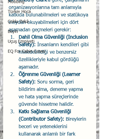
Dr. Timothy Clark
'a göre, çalışanların 
Mobbing
organizasyonlarına tam anlamıyla 
Türker Hoca
katkıda bulunabilmeleri ve statükoya 
Çoklu Zekâ
meydan okuyabilmeleri için dört 
aşamadan geçmeleri gerekir:
Beyin
Dahil Olma Güvenliği (Inclusion 
Uçuş Emniyeti
Safety):
 İnsanların kendileri gibi 
EQ For Cabin Crews
hissedebildiği ve benzersiz 
özellikleriyle kabul gördüğü 
aşamadır.
Öğrenme Güvenliği (Learner 
Safety):
 Soru sorma, geri 
bildirim alma, deneme yapma 
ve hata yapma süreçlerinde 
güvende hissetme halidir.
Katkı Sağlama Güvenliği 
(Contributor Safety):
 Bireylerin 
beceri ve yeteneklerini 
kullanarak anlamlı bir fark 