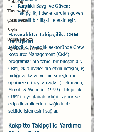
Mobbing
Karşılıklı Saygı ve Güven:
Türker Hoca
Takipçilik, liderle kurulan güven 
temelli bir ilişki ile etkinleşir.
Çoklu Zekâ
Beyin
Havacılıkta Takipçilik: CRM 
Uçuş Emniyeti
ile İlişkisi
Takipçilik, havacılık sektöründe Crew 
EQ For Cabin Crews
Resource Management (CRM) 
programlarının temel bir bileşenidir. 
CRM, ekip üyelerinin etkili iletişim, iş 
birliği ve karar verme süreçlerini 
optimize etmeyi amaçlar (Helmreich, 
Merritt & Wilhelm, 1999). Takipçilik, 
CRM’in uygulanabilirliğini artırır ve 
ekip dinamiklerinin sağlıklı bir 
şekilde işlemesini sağlar.
Kokpitte Takipçilik: Yardımcı 