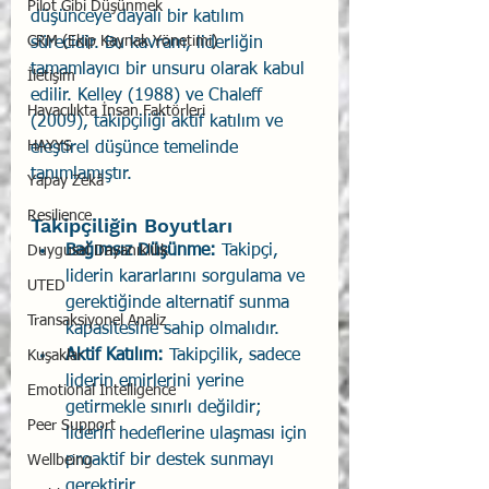
Pilot Gibi Düşünmek
düşünceye dayalı bir katılım 
CRM (Ekip Kaynak Yönetimi)
sürecidir. Bu kavram, liderliğin 
tamamlayıcı bir unsuru olarak kabul 
İletişim
edilir. Kelley (1988) ve Chaleff 
Havacılıkta İnsan Faktörleri
(2009), takipçiliği aktif katılım ve 
HAYYS
eleştirel düşünce temelinde 
tanımlamıştır.
Yapay Zekâ
Resilience
Takipçiliğin Boyutları
Bağımsız Düşünme:
 Takipçi, 
Duygusal Dayanıklılık
liderin kararlarını sorgulama ve 
UTED
gerektiğinde alternatif sunma 
Transaksiyonel Analiz
kapasitesine sahip olmalıdır.
Aktif Katılım:
 Takipçilik, sadece 
Kuşaklar
liderin emirlerini yerine 
Emotional Intelligence
getirmekle sınırlı değildir; 
Peer Support
liderin hedeflerine ulaşması için 
proaktif bir destek sunmayı 
Wellbeing
gerektirir.