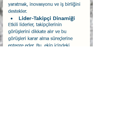
yaratmak, inovasyonu ve iş birliğini 
destekler.
Lider-Takipçi Dinamiği
Etkili liderler, takipçilerinin 
görüşlerini dikkate alır ve bu 
görüşleri karar alma süreçlerine 
entegre eder. Bu, ekip içindeki 
güveni artırır ve başarıyı destekler.
Sonuç
Takipçilik, havacılık dünyasında 
liderlik kadar önemli bir rol oynar. 
Yardımcı pilotlar, kaptan pilotlarla 
birlikte uçuş güvenliği ve ekip 
dinamiklerini optimize etmek için 
kritik bir sorumluluk üstlenir. Bu 
süreçte etkili iletişim, durumsal 
farkındalık ve psikolojik güvenlik 