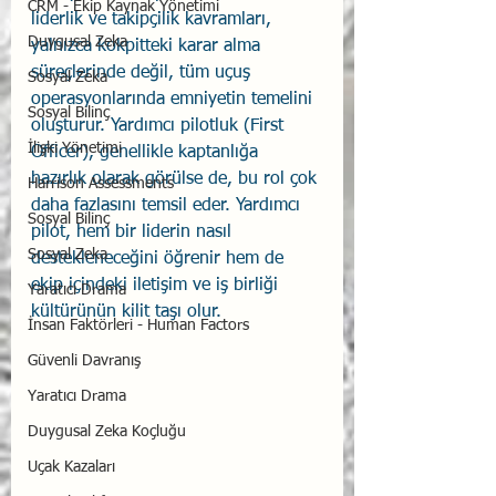
CRM - Ekip Kaynak Yönetimi
liderlik ve takipçilik kavramları, 
Duygusal Zeka
yalnızca kokpitteki karar alma 
süreçlerinde değil, tüm uçuş 
Sosyal Zeka
operasyonlarında emniyetin temelini 
Sosyal Bilinç
oluşturur. Yardımcı pilotluk (First 
İlişki Yönetimi
Officer), genellikle kaptanlığa 
hazırlık olarak görülse de, bu rol çok 
Harrison Assessments
daha fazlasını temsil eder. Yardımcı 
Sosyal Bilinç
pilot, hem bir liderin nasıl 
Sosyal Zeka
destekleneceğini öğrenir hem de 
ekip içindeki iletişim ve iş birliği 
Yaratıcı Drama
kültürünün kilit taşı olur.
İnsan Faktörleri - Human Factors
Güvenli Davranış
Yaratıcı Drama
Duygusal Zeka Koçluğu
Uçak Kazaları