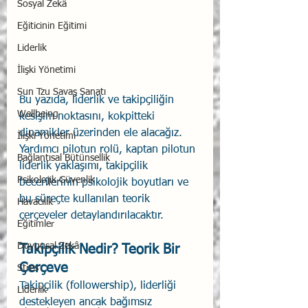
Sosyal Zekâ
Eğiticinin Eğitimi
Liderlik
İlişki Yönetimi
Sun Tzu Savaş Sanatı
Bu yazıda, liderlik ve takipçiliğin 
Wellbeing
kesişim noktasını, kokpitteki 
dinamikler üzerinden ele alacağız. 
İlişki Yönetimi
Yardımcı pilotun rolü, kaptan pilotun 
Bağlantısal Bütünsellik
liderlik yaklaşımı, takipçilik 
Psikolojik Güvenlik
becerilerinin psikolojik boyutları ve 
bu süreçte kullanılan teorik 
Havacılık
çerçeveler detaylandırılacaktır.
Eğitimler
Duygusal Zekâ
Takipçilik Nedir? Teorik Bir 
Çerçeve
Stres
Takipçilik (followership), liderliği 
Liderlik
destekleyen ancak bağımsız 