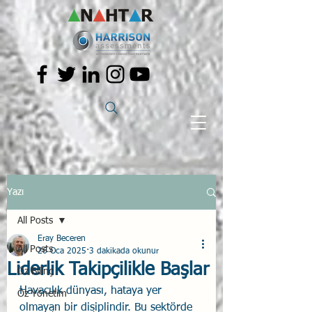
Yazı
All Posts
Eray Beceren
All Posts
26 Oca 2025
3 dakikada okunur
Liderlik Takipçilikle Başlar
Öz Bilinç
Havacılık dünyası, hataya yer 
Öz Yönetim
olmayan bir disiplindir. Bu sektörde 