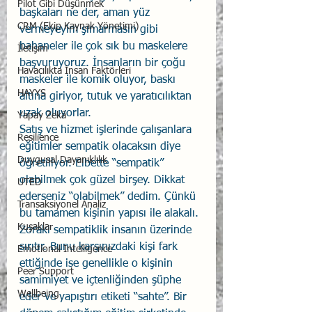
Pilot Gibi Düşünmek
başkaları ne der, aman yüz 
CRM (Ekip Kaynak Yönetimi)
vermeyeyim şımarmasın gibi 
bahaneler ile çok sık bu maskelere 
İletişim
başvuruyoruz. İnsanların bir çoğu 
Havacılıkta İnsan Faktörleri
maskeler ile komik oluyor, baskı 
HAYYS
altına giriyor, tutuk ve yaratıcılıktan 
uzak oluyorlar. 
Yapay Zekâ
Satış ve hizmet işlerinde çalışanlara 
Resilience
eğitimler sempatik olacaksın diye 
Duygusal Dayanıklılık
öğretiliyor. Elbette “sempatik” 
olabilmek çok güzel birşey. Dikkat 
UTED
ederseniz “olabilmek” dedim. Çünkü 
Transaksiyonel Analiz
bu tamamen kişinin yapısı ile alakalı. 
Kuşaklar
Zoraki sempatiklik insanın üzerinde 
sırıtır. Bunu karşınızdaki kişi fark 
Emotional Intelligence
ettiğinde ise genellikle o kişinin 
Peer Support
samimiyet ve içtenliğinden şüphe 
Wellbeing
eder ve yapıştırı etiketi “sahte”. Bir 