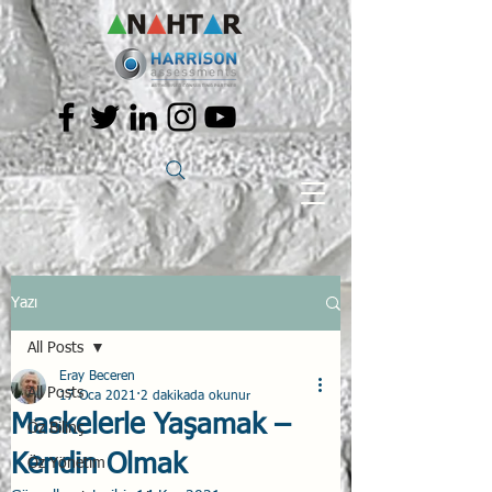
Yazı
All Posts
Eray Beceren
All Posts
17 Oca 2021
2 dakikada okunur
Maskelerle Yaşamak –
Öz Bilinç
Kendin Olmak
Öz Yönetim