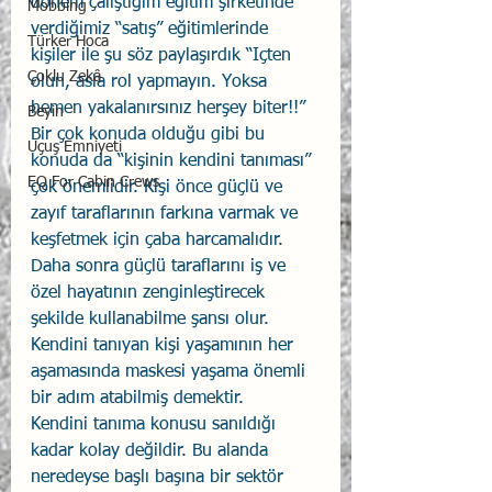
dönem çalıştığım eğitim şirketinde 
Mobbing
verdiğimiz “satış” eğitimlerinde 
Türker Hoca
kişiler ile şu söz paylaşırdık “Içten 
Çoklu Zekâ
olun, asla rol yapmayın. Yoksa 
hemen yakalanırsınız herşey biter!!” 
Beyin
Bir çok konuda olduğu gibi bu 
Uçuş Emniyeti
konuda da “kişinin kendini tanıması” 
EQ For Cabin Crews
çok önemlidir. Kişi önce güçlü ve 
zayıf taraflarının farkına varmak ve 
keşfetmek için çaba harcamalıdır. 
Daha sonra güçlü taraflarını iş ve 
özel hayatının zenginleştirecek 
şekilde kullanabilme şansı olur. 
Kendini tanıyan kişi yaşamının her 
aşamasında maskesi yaşama önemli 
bir adım atabilmiş demektir. 
Kendini tanıma konusu sanıldığı 
kadar kolay değildir. Bu alanda 
neredeyse başlı başına bir sektör 