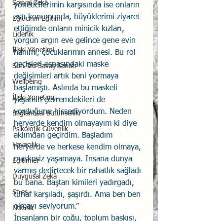
Sosyal Zekâ
yöneticilerimin karşısında ise onların 
astı konumunda, büyüklerimi ziyaret 
Eğiticinin Eğitimi
ettiğimde onların minicik kızları, 
Liderlik
yorgun argın eve gelince gene evin 
İlişki Yönetimi
hanımı, çocuklarımın annesi. Bu rol 
geçişleri esnasındaki maske 
Sun Tzu Savaş Sanatı
değişimleri artık beni yormaya 
Wellbeing
başlamıştı. Aslında bu maskeli 
İlişki Yönetimi
yaşamın çevremdekileri de 
yorduğunu hissediyordum. Neden 
Bağlantısal Bütünsellik
heryerde kendim olmayayım ki diye 
Psikolojik Güvenlik
aklımdan geçirdim. Başladım 
Havacılık
heryerde ve herkese kendim olmaya, 
maskesiz yaşamaya. Insana dunya 
Eğitimler
varmış dedirtecek bir rahatlık sağladı 
Duygusal Zekâ
bu bana. Baştan kimileri yadırgadı, 
Stres
tuhaf karşıladı, şaşırdı. Ama ben ben 
olmayı seviyorum.” 
Liderlik
İnsanların bir çoğu, toplum baskısı, 