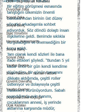
Güncelleme tarihi:
14 Kas 2021
CRM - Ekip Kaynak Yönetimi
Bir eğitim görüşmesi esnasında 
Duygusal Zeka
tanıştığım ülkemizin önemli 
Sosyal Zeka
bankalarından birinin üst düzey 
yönetici arkadaşımla sohbet 
Sosyal Bilinç
ediyorduk. Söz döndü dolaştı insan 
İlişki Yönetimi
ilişkilerine geldi. Benimde sıklıkla 
Harrison Assessments
vurguladığım ve önemsediğim bir 
konu açıldı. 
Sosyal Bilinç
Tam olarak kendi sözleri ile bana 
Sosyal Zeka
ifade ettikleri şöyledi. “Bundan 5 yıl 
Yaratıcı Drama
kadar önce bir gün kendi kendime 
düşündüm. Bir günün tamamını 
İnsan Faktörleri - Human Factors
dikkate aldığımda, çeşitli roller 
Güvenli Davranış
üstleniyor ve dolayısıyla çeşitli 
Yaratıcı Drama
maskelere bürünüyordum. Sabah 
uyandığımda evin hanımı, 
Duygusal Zeka Koçluğu
çocuklarımın annesi, iş yerinde 
Uçak Kazaları
astlarıma karşısında müdür, 