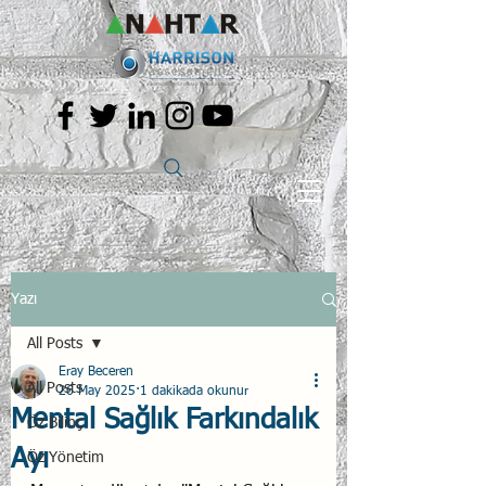
Yazı
All Posts
Eray Beceren
All Posts
26 May 2025
1 dakikada okunur
Mental Sağlık Farkındalık
Öz Bilinç
Ayı
Öz Yönetim