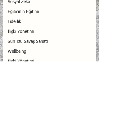
Sosyal Zekâ
Eğiticinin Eğitimi
Liderlik
İlişki Yönetimi
Sun Tzu Savaş Sanatı
Wellbeing
İlişki Yönetimi
Bağlantısal Bütünsellik
Psikolojik Güvenlik
Havacılık
Eğitimler
Duygusal Zekâ
Yorumlar
Stres
Liderlik