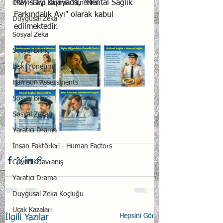
Mayıs ayı dünyada, "Mental Sağlık 
CRM - Ekip Kaynak Yönetimi
Farkındalık Ayı" olarak kabul 
Duygusal Zeka
edilmektedir. 
Sosyal Zeka
Sosyal Bilinç
İlişki Yönetimi
Harrison Assessments
Sosyal Bilinç
Sosyal Zeka
Yaratıcı Drama
İnsan Faktörleri - Human Factors
Güvenli Davranış
Yaratıcı Drama
Duygusal Zeka Koçluğu
Uçak Kazaları
Hepsini Gör
İlgili Yazılar