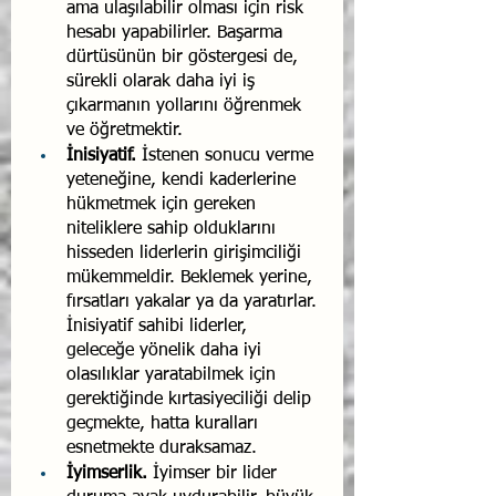
ama ulaşılabilir olması için risk 
hesabı yapabilirler. Başarma 
dürtüsünün bir gös­tergesi de, 
sürekli olarak daha iyi iş 
çıkarmanın yollarını öğ­renmek 
ve öğretmektir.
İnisiyatif.
 İstenen sonucu verme 
yeteneğine, kendi ka­derlerine 
hükmetmek için gereken 
niteliklere sahip oldukla­rını 
hisseden liderlerin girişimciliği 
mükemmeldir. Bekle­mek yerine, 
fırsatları yakalar ya da yaratırlar. 
İnisiyatif sahibi liderler, 
geleceğe yönelik daha iyi 
olasılıklar yaratabilmek için 
gerektiğinde kırtasiyeciliği delip 
geçmekte, hatta kuralları 
esnetmekte duraksamaz.
İyimserlik.
 İyimser bir lider 