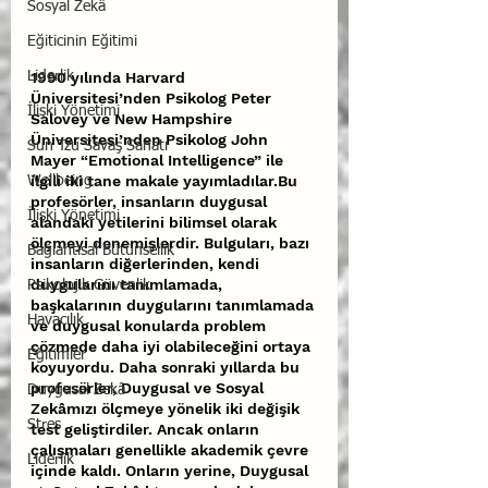
Sosyal Zekâ
Eğiticinin Eğitimi
1990 yılında Harvard 
Liderlik
Üniversitesi’nden Psikolog Peter 
İlişki Yönetimi
Salovey ve New Hampshire 
Üniversitesi’nden Psikolog John 
Sun Tzu Savaş Sanatı
Mayer “Emotional Intelligence” ile 
ilgili iki tane makale yayımladılar.Bu 
Wellbeing
profesörler, insanların duygusal 
İlişki Yönetimi
alandaki yetilerini bilimsel olarak 
ölçmeyi denemişlerdir. Bulguları, bazı 
Bağlantısal Bütünsellik
insanların diğerlerinden, kendi 
duygularını tanımlamada, 
Psikolojik Güvenlik
başkalarının duygularını tanımlamada 
Havacılık
ve duygusal konularda problem 
çözmede daha iyi olabileceğini ortaya 
Eğitimler
koyuyordu. Daha sonraki yıllarda bu 
profesörler, Duygusal ve Sosyal 
Duygusal Zekâ
Zekâmızı ölçmeye yönelik iki değişik 
Stres
test geliştirdiler. Ancak onların 
çalışmaları genellikle akademik çevre 
Liderlik
içinde kaldı. Onların yerine, Duygusal 