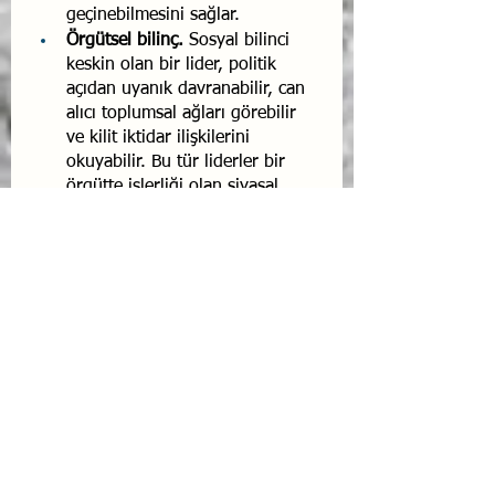
geçinebilmesini sağlar.
Örgütsel bilinç.
 Sosyal bilinci 
keskin olan bir lider, politik 
açıdan uyanık davranabilir, can 
alıcı toplumsal ağları göre­bilir 
ve kilit iktidar ilişkilerini 
okuyabilir. Bu tür liderler bir 
örgütte işlerliği olan siyasal 
güçler kadar, yol gösteren de­
ğerleri ve oradaki insanlar 
arasında geçerli olan sözsüz ku­
ralları da anlayabilir.
Hizmet.
 Hizmet yeterliği yüksek 
olan liderler, müşteriyle 
doğrudan temas halindeki 
insanların ilişkiyi rayında tutabil­
melerini sağlayacak bir 
duygusal iklim yaratır. Bu tür 
liderler, müşterilerin tatmin olup 
olmadıklarını dikkatle takip 