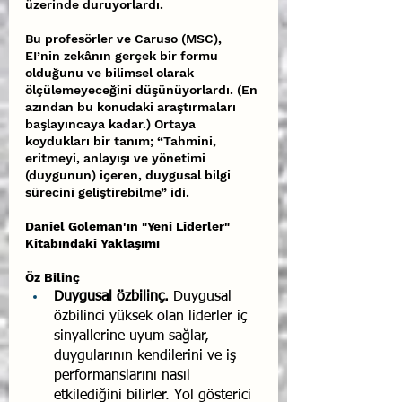
üzerinde duruyorlardı.
Bu profesörler ve Caruso (MSC), 
EI’nin zekânın gerçek bir formu 
olduğunu ve bilimsel olarak 
ölçülemeyeceğini düşünüyorlardı. (En 
azından bu konudaki araştırmaları 
başlayıncaya kadar.) Ortaya 
koydukları bir tanım; “Tahmini, 
eritmeyi, anlayışı ve yönetimi 
(duygunun) içeren, duygusal bilgi 
sürecini geliştirebilme” idi.
Daniel Goleman'ın "Yeni Liderler" 
Kitabındaki Yaklaşımı
Öz Bilinç
Duygusal özbilinç.
 Duygusal 
özbilinci yüksek olan liderler iç 
sinyallerine uyum sağlar, 
duygularının kendilerini ve iş 
per­formanslarını nasıl 
etkilediğini bilirler. Yol gösterici 