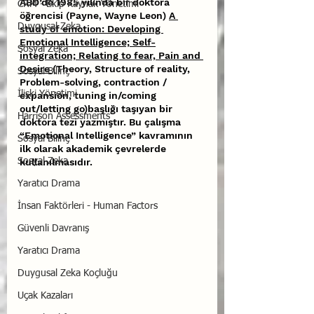
ABD’de 1985 yılında bir doktora 
CRM - Ekip Kaynak Yönetimi
öğrencisi (Payne, Wayne Leon) 
A 
Duygusal Zeka
study of emotion: Developing 
Emotional Intelligence; Self-
Sosyal Zeka
integration; Relating to fear, Pain and 
Desire 
(Theory, Structure of reality, 
Sosyal Bilinç
Problem-solving, contraction / 
İlişki Yönetimi
expansion, tuning in/coming 
out/letting go)başlığı taşıyan bir 
Harrison Assessments
doktora tezi yazmıştır. Bu çalışma 
“Emotional Intelligence” kavramının 
Sosyal Bilinç
ilk olarak akademik çevrelerde 
Sosyal Zeka
kullanılmasıdır.
Yaratıcı Drama
İnsan Faktörleri - Human Factors
Güvenli Davranış
Yaratıcı Drama
Duygusal Zeka Koçluğu
Uçak Kazaları