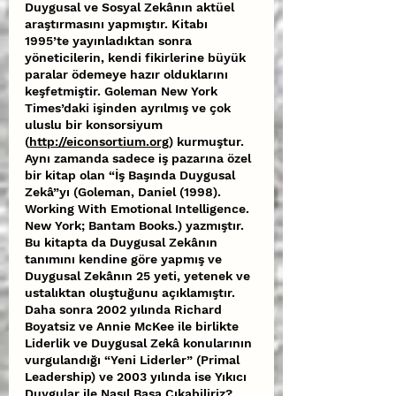
Duygusal ve Sosyal Zekânın aktüel 
araştırmasını yapmıştır. Kitabı 
1995’te yayınladıktan sonra 
yöneticilerin, kendi fikirlerine büyük 
paralar ödemeye hazır olduklarını 
keşfetmiştir. Goleman New York 
Times’daki işinden ayrılmış ve çok 
uluslu bir konsorsiyum 
(
http://eiconsortium.org
) kurmuştur. 
Aynı zamanda sadece iş pazarına özel 
bir kitap olan “İş Başında Duygusal 
Zekâ”yı (Goleman, Daniel (1998). 
Working With Emotional Intelligence. 
New York; Bantam Books.) yazmıştır. 
Bu kitapta da Duygusal Zekânın 
tanımını kendine göre yapmış ve 
Duygusal Zekânın 25 yeti, yetenek ve 
ustalıktan oluştuğunu açıklamıştır. 
Daha sonra 2002 yılında Richard 
Boyatsiz ve Annie McKee ile birlikte 
Liderlik ve Duygusal Zekâ konularının 
vurgulandığı “Yeni Liderler” (Primal 
Leadership) ve 2003 yılında ise Yıkıcı 
Duygular ile Nasıl Başa Çıkabiliriz? 