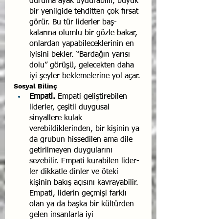
duruma ayak uydurabilir, büyük 
bir yenilgide tehditten çok fırsat 
görür. Bu tür liderler baş­
kalarına olumlu bir gözle bakar, 
onlardan yapabilecekleri­nin en 
iyisini bekler. “Bardağın yarısı 
dolu” görüşü, gele­cekten daha 
iyi şeyler beklemelerine yol açar.
Sosyal Bilinç
Empati.
 Empati geliştirebilen 
liderler, çeşitli duygusal 
sinyallere ku­lak 
verebildiklerinden, bir kişinin ya 
da grubun hissedilen ama dile 
getirilmeyen duygularını 
sezebilir. Empati kurabilen lider­
ler dikkatle dinler ve öteki 
kişinin bakış açısını kavrayabilir­. 
Empati, liderin geçmişi farklı 
olan ya da başka bir kültürden 
gelen insanlarla iyi 