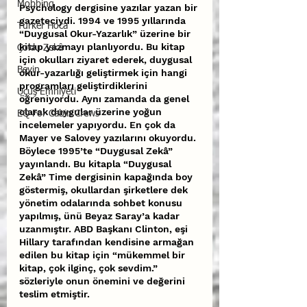
Mobbing
Psychology dergisine yazılar yazan bir 
gazeteciydi. 1994 ve 1995 yıllarında 
Türker Hoca
“Duygusal Okur-Yazarlık” üzerine bir 
kitap yazmayı planlıyordu. Bu kitap 
Çoklu Zekâ
için okulları ziyaret ederek, duygusal 
Beyin
okur-yazarlığı geliştirmek için hangi 
programları geliştirdiklerini 
Uçuş Emniyeti
öğreniyordu. Aynı zamanda da genel 
olarak duygular üzerine yoğun 
EQ For Cabin Crews
incelemeler yapıyordu. En çok da 
Mayer ve Salovey yazılarını okuyordu.
Böylece 1995’te “Duygusal Zekâ” 
yayınlandı. Bu kitapla “Duygusal 
Zekâ” Time dergisinin kapağında boy 
göstermiş, okullardan şirketlere dek 
yönetim odalarında sohbet konusu 
yapılmış, ünü Beyaz Saray’a kadar 
uzanmıştır. ABD Başkanı Clinton, eşi 
Hillary tarafından kendisine armağan 
edilen bu kitap için “mükemmel bir 
kitap, çok ilginç, çok sevdim.” 
sözleriyle onun önemini ve değerini 
teslim etmiştir.