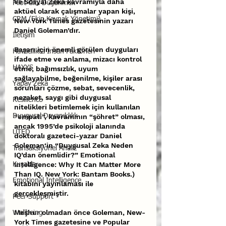
ve Sosyal Zekâ kavramıyla daha 
Pilot Gibi Düşünmek
aktüel olarak çalışmalar yapan kişi, 
CRM (Ekip Kaynak Yönetimi)
New York Times gazetesinin yazarı 
Daniel Goleman’dır.
İletişim
Başarı için önemli görülen duyguları 
Havacılıkta İnsan Faktörleri
ifade etme ve anlama, mizacı kontrol 
HAYYS
etme, bağımsızlık, uyum 
sağlayabilme, beğenilme, kişiler arası 
Yapay Zekâ
sorunları çözme, sebat, sevecenlik, 
nezaket, saygı gibi duygusal 
Resilience
nitelikleri betimlemek için kullanılan 
“empati”, kavramının “şöhret” olması, 
Duygusal Dayanıklılık
ancak 1995’de psikoloji alanında 
UTED
doktoralı gazeteci-yazar Daniel 
Goleman‘in “Duygusal Zeka Neden 
Transaksiyonel Analiz
IQ’dan önemlidir?” Emotional 
Intelligence: Why It Can Matter More 
Kuşaklar
Than IQ. New York: Bantam Books.) 
Emotional Intelligence
kitabını yayınlaması ile 
gerçekleşmiştir.
Peer Support
Meşhur olmadan önce Goleman, New-
Wellbeing
York Times gazetesine ve Popular 