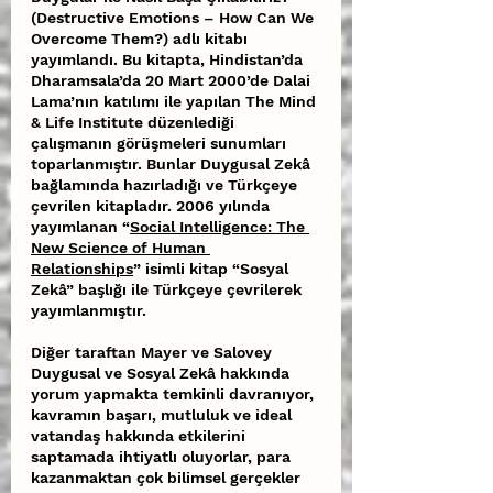
(Destructive Emotions – How Can We 
Overcome Them?) adlı kitabı 
yayımlandı. Bu kitapta, Hindistan’da 
Dharamsala’da 20 Mart 2000’de Dalai 
Lama’nın katılımı ile yapılan The Mind 
& Life Institute düzenlediği 
çalışmanın görüşmeleri sunumları 
toparlanmıştır. Bunlar Duygusal Zekâ 
bağlamında hazırladığı ve Türkçeye 
çevrilen kitapladır. 2006 yılında 
yayımlanan “
Social Intelligence: The 
New Science of Human 
Relationships
” isimli kitap “Sosyal 
Zekâ” başlığı ile Türkçeye çevrilerek 
yayımlanmıştır.
Diğer taraftan Mayer ve Salovey 
Duygusal ve Sosyal Zekâ hakkında 
yorum yapmakta temkinli davranıyor, 
kavramın başarı, mutluluk ve ideal 
vatandaş hakkında etkilerini 
saptamada ihtiyatlı oluyorlar, para 
kazanmaktan çok bilimsel gerçekler 