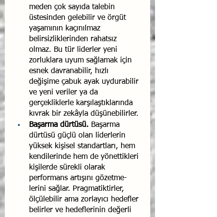
meden çok sayıda talebin 
üstesinden gelebilir ve örgüt 
yaşa­mının kaçınılmaz 
belirsizliklerinden rahatsız 
olmaz. Bu tür liderler yeni 
zorluklara uyum sağlamak için 
esnek davra­nabilir, hızlı 
değişime çabuk ayak uydurabilir 
ve yeni veriler ya da 
gerçekliklerle karşılaştıklarında 
kıvrak bir zekâyla dü­şünebilirler.
Başarma dürtüsü.
 Başarma 
dürtüsü güçlü olan liderlerin 
yüksek kişisel standartları, hem 
kendilerinde hem de yönet­tikleri 
kişilerde sürekli olarak 
performans artışını gözetme­
lerini sağlar. Pragmatiktirler, 
ölçülebilir ama zorlayıcı he­defler 
belirler ve hedeflerinin değerli 