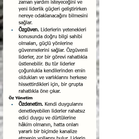
zaman yardım isteyeceğini ve 
yeni liderlik güçleri geliştirirken 
ne­reye odaklanacağını bilmesini 
sağlar.
Özgüven.
 Liderlerin yetenekleri 
konusunda doğru bilgi sahi­bi 
olmaları, güçlü yönlerine 
güvenmelerini sağlar. Özgüven­li 
liderler, zor bir görevi rahatlıkla 
üstlenebilir. Bu tür li­derler 
çoğunlukla kendilerinden emin 
oldukları ve varlıkla­rını herkese 
hissettirdikleri için, bir grupta 
rahatlıkla öne çı­kar.
Öz Yönetim
Özdenetim. 
Kendi duygularını 
denetleyebilen liderler rahat­sız 
edici duygu ve dürtülerine 
hâkim olmanın, hatta onları 
yararlı bir biçimde kanalize 
etmenin yollarını bulur. Li­derin 