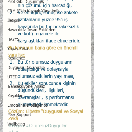
Pilot Gibi Düşünmek
nın çözümü için harcadığı,
CRM (Ekip Kaynak Yönetimi)
Ve en ilginç sonuç ise ankete 
katılanların yüzde 95’i iş 
İletişim
hayatında bu tür nezaketsizlik 
Havacılıkta İnsan Faktörleri
ve kötü muamele ile 
HAYYS
karşılaştıkları ifade etmeleridir. 
Bu konunun bana göre en önemli 
Yapay Zekâ
yanı ise;
Resilience
Bu tür olumsuz duyguların 
Duygusal Dayanıklılık
bulaşıcılığı ve dolayısıyla 
olumsuz etkilerin yayılması,
UTED
Bu etkiler sonucunda kişinin 
Transaksiyonel Analiz
düşündükleri, ilişkileri, 
Kuşaklar
davranışları, iş performansı 
olumsuz etkilenmektedir. 
Emotional Intelligence
Çözüm: Elbette “Duygusal ve Sosyal 
Peer Support
Zekâ
Wellbeing
#Başarı
#OLumsuzDuygular