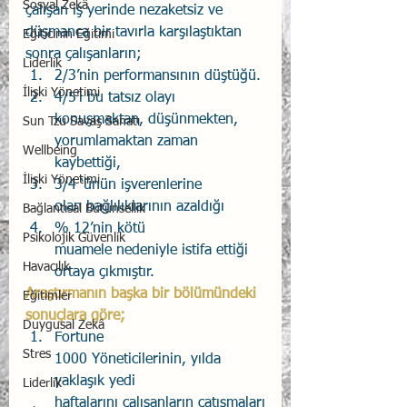
Sosyal Zekâ
çalışan iş yerinde nezaketsiz ve 
düşmanca bir tavırla karşılaştıktan 
Eğiticinin Eğitimi
sonra çalışanların; 
Liderlik
2/3’nin performansının düştüğü.
İlişki Yönetimi
4/5’i bu tatsız olayı 
konuşmaktan, düşünmekten, 
Sun Tzu Savaş Sanatı
yorumlamaktan zaman 
Wellbeing
kaybettiği,
İlişki Yönetimi
3/4 ‘ünün işverenlerine 
olan bağlılıklarının azaldığı
Bağlantısal Bütünsellik
% 12’nin kötü 
Psikolojik Güvenlik
muamele nedeniyle istifa ettiği 
Havacılık
ortaya çıkmıştır. 
Araştırmanın başka bir bölümündeki 
Eğitimler
sonuçlara göre;
Duygusal Zekâ
Fortune 
Stres
1000 Yöneticilerinin, yılda 
yaklaşık yedi 
Liderlik
haftalarını çalışanların çatışmaları