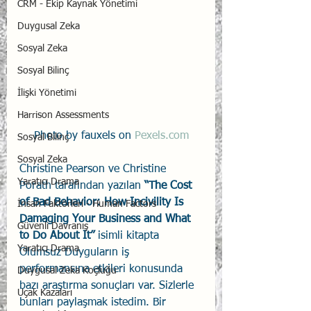
CRM - Ekip Kaynak Yönetimi
Duygusal Zeka
Sosyal Zeka
Sosyal Bilinç
İlişki Yönetimi
Harrison Assessments
Photo by fauxels on 
Pexels.com
Sosyal Bilinç
Sosyal Zeka
Christine Pearson ve Christine 
Yaratıcı Drama
Porath tarafından yazılan 
“The Cost 
of Bad Behavior: How Incivility Is 
İnsan Faktörleri - Human Factors
Damaging Your Business and What 
Güvenli Davranış
to Do About It” 
isimli kitapta 
Yaratıcı Drama
Olumsuz Duyguların iş 
performansına etkileri konusunda 
Duygusal Zeka Koçluğu
bazı araştırma sonuçları var. Sizlerle 
Uçak Kazaları
bunları paylaşmak istedim. Bir 