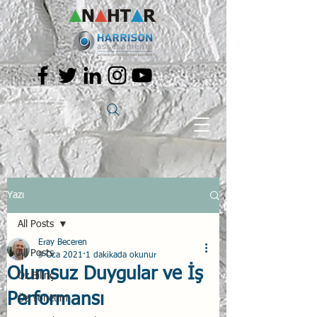
Yazı
All Posts
Eray Beceren
All Posts
9 Oca 2021
1 dakikada okunur
Olumsuz Duygular ve İş
Öz Bilinç
Performansı
Öz Yönetim