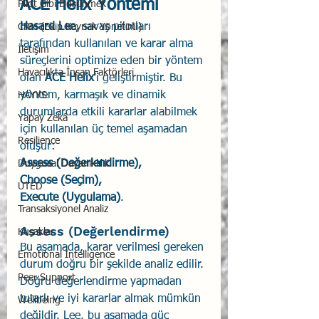
ACE Helix Yöntemi
Pilot Gibi Düşünmek
Hasard Lee
, savaş pilotları 
CRM (Ekip Kaynak Yönetimi)
tarafından kullanılan ve karar alma 
İletişim
süreçlerini optimize eden bir yöntem 
Havacılıkta İnsan Faktörleri
olan 
ACE Helix
'i geliştirmiştir. Bu 
yöntem, karmaşık ve dinamik 
HAYYS
durumlarda etkili kararlar alabilmek 
Yapay Zekâ
için kullanılan üç temel aşamadan 
Resilience
oluşur: 
Assess (Değerlendirme), 
Duygusal Dayanıklılık
Choose (Seçim),
UTED
Execute (Uygulama)
.
Transaksiyonel Analiz
Assess (Değerlendirme)
Kuşaklar
Bu aşamada, karar verilmesi gereken 
Emotional Intelligence
durum doğru bir şekilde analiz edilir. 
Peer Support
Doğru değerlendirme yapmadan 
tutarlı ve iyi kararlar almak mümkün 
Wellbeing
değildir. Lee, bu aşamada güç 