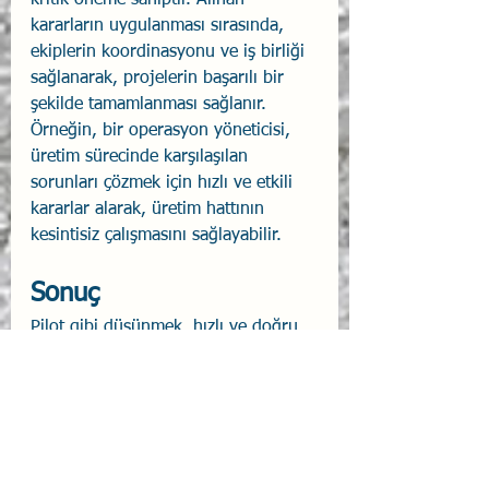
kararların uygulanması sırasında, 
ekiplerin koordinasyonu ve iş birliği 
sağlanarak, projelerin başarılı bir 
şekilde tamamlanması sağlanır. 
Örneğin, bir operasyon yöneticisi, 
üretim sürecinde karşılaşılan 
sorunları çözmek için hızlı ve etkili 
kararlar alarak, üretim hattının 
kesintisiz çalışmasını sağlayabilir.
Sonuç
Pilot gibi düşünmek, hızlı ve doğru 
kararlar almayı gerektirir. ACE Helix 
yöntemi, savaş pilotlarının karmaşık 
ve dinamik durumlarda etkili kararlar 
almalarına yardımcı olurken, aynı 
zamanda iş hayatında yöneticiler için 
de son derece uygulanabilir bir 