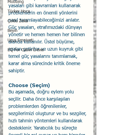
Mobbing
yasaları gibi kavramları kullanarak 
Türker Hoca
problemlerin en önemli yönlerini 
nasıl tanımlayabileceğimizi anlatır. 
Çoklu Zekâ
Güç yasaları, etrafımızdaki dünyayı 
Beyin
yönetir ve hemen hemen her bilinen 
Uçuş Emniyeti
alanda kullanılır. Üstel büyüme, 
azalan getiriler ve uzun kuyruk gibi 
EQ For Cabin Crews
temel güç yasalarını tanımlamak, 
karar alma sürecinde kritik öneme 
sahiptir.
Choose (Seçim)
Bu aşamada, doğru eylem yolu 
seçilir. Daha önce karşılaşılan 
problemlerden öğrenilenler, 
sezgilerimizi oluşturur ve bu sezgiler, 
hızlı tahmin yöntemleri kullanılarak 
desteklenir. Yaratıcılık bu süreçte 