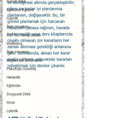
Sosyal Zekâ
ve sürtüşmesi altında gerçekleştirilir; 
görev ne kadar iyi planlanırsa 
Eğiticinin Eğitimi
planlansın, değişecektir. Bu, bir 
Liderlik
görevi planlamak için harcanan 
İlişki Yönetimi
muazzam çabaya rağmen, havada 
beklenmedik veya ders kitaplarında 
Sun Tzu Savaş Sanatı
cevabı olmayan zor kararların her 
Wellbeing
zaman alınması gerektiği anlamına 
İlişki Yönetimi
gelir. Sonrasında, alınan her karar 
analiz edilerek gelecekteki kararları 
Bağlantısal Bütünsellik
iyileştirmek için dersler çıkarılır.
Psikolojik Güvenlik
Havacılık
Eğitimler
Duygusal Zekâ
Stres
Liderlik