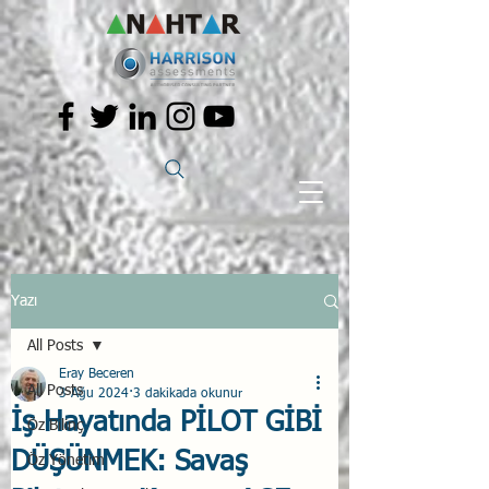
Yazı
All Posts
Eray Beceren
All Posts
3 Ağu 2024
3 dakikada okunur
İş Hayatında PİLOT GİBİ
Öz Bilinç
DÜŞÜNMEK: Savaş
Öz Yönetim