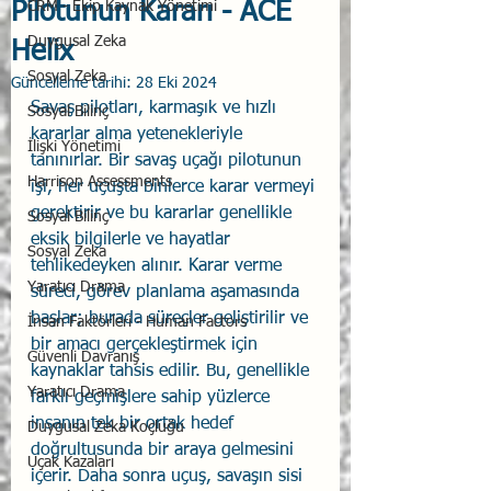
Pilotunun Kararı - ACE
CRM - Ekip Kaynak Yönetimi
Duygusal Zeka
Helix
Sosyal Zeka
Güncelleme tarihi:
28 Eki 2024
Savaş pilotları, karmaşık ve hızlı 
Sosyal Bilinç
kararlar alma yetenekleriyle 
İlişki Yönetimi
tanınırlar. Bir savaş uçağı pilotunun 
Harrison Assessments
işi, her uçuşta binlerce karar vermeyi 
gerektirir ve bu kararlar genellikle 
Sosyal Bilinç
eksik bilgilerle ve hayatlar 
Sosyal Zeka
tehlikedeyken alınır. Karar verme 
Yaratıcı Drama
süreci, görev planlama aşamasında 
başlar; burada süreçler geliştirilir ve 
İnsan Faktörleri - Human Factors
bir amacı gerçekleştirmek için 
Güvenli Davranış
kaynaklar tahsis edilir. Bu, genellikle 
Yaratıcı Drama
farklı geçmişlere sahip yüzlerce 
insanın tek bir ortak hedef 
Duygusal Zeka Koçluğu
doğrultusunda bir araya gelmesini 
Uçak Kazaları
içerir. Daha sonra uçuş, savaşın sisi 