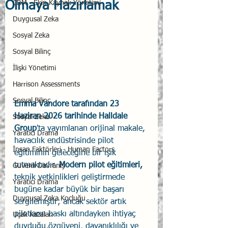
Olmaya Hazırlamak
CRM - Ekip Kaynak Yönetimi
Duygusal Zeka
Sosyal Zeka
Sosyal Bilinç
İlişki Yönetimi
Harrison Assessments
Sosyal Bilinç
Emma Vandore tarafından 23 
Haziran 2026 tarihinde Halldale 
Sosyal Zeka
Group
'ta yayımlanan orijinal makale, 
Yaratıcı Drama
havacılık endüstrisinde pilot 
İnsan Faktörleri - Human Factors
eğitiminin geleceğine bir ışık 
tutmaktadır. 
Modern pilot eğitimleri, 
Güvenli Davranış
teknik yetkinlikleri geliştirmede 
Yaratıcı Drama
bugüne kadar büyük bir başarı 
Duygusal Zeka Koçluğu
sergilemiştir; ancak sektör artık 
pilotların baskı altındayken ihtiyaç 
Uçak Kazaları
duyduğu özgüveni, dayanıklılığı ve 