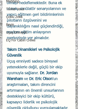
Mobbing
olmayı hedeflemektedir. Buna ek 
olarak, simülatör senaryolarının ve 
Türker Hoca
yapıcı eğitmen geri bildirimlerinin 
Çoklu Zekâ
pilotların özgüvenini ve 
Beyin
dayanıklılığını nasıl güçlendirdiği, 
modern eğitim anlayışının 
Uçuş Emniyeti
merkezinde yer almalıdır.
EQ For Cabin Crews
Takım Dinamikleri ve Psikolojik 
Güvenlik
Uçuş emniyeti sadece bireysel 
yeteneklerle değil, güçlü bir ekip 
uyumuyla sağlanır. 
Dr. Jordan 
Wareham 
ve 
Dr. Eric Olson
'un 
araştırmaları, takım direncini 
artırmanın en önemli unsurlarının 
destekleyici bir ekip kültürü, 
kapsayıcı liderlik ve psikolojik 
güvenlik olduğunu vurgulamaktadır. 