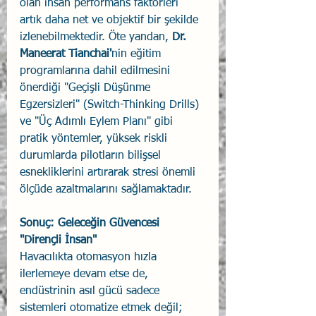
olan insan performans faktörleri 
artık daha net ve objektif bir şekilde 
izlenebilmektedir. Öte yandan, 
Dr. 
Maneerat Tianchai'
nin eğitim 
programlarına dahil edilmesini 
önerdiği "Geçişli Düşünme 
Egzersizleri" (Switch-Thinking Drills) 
ve "Üç Adımlı Eylem Planı" gibi 
pratik yöntemler, yüksek riskli 
durumlarda pilotların bilişsel 
esnekliklerini artırarak stresi önemli 
ölçüde azaltmalarını sağlamaktadır.
Sonuç: Geleceğin Güvencesi 
"Dirençli İnsan"
Havacılıkta otomasyon hızla 
ilerlemeye devam etse de, 
endüstrinin asıl gücü sadece 
sistemleri otomatize etmek değil; 