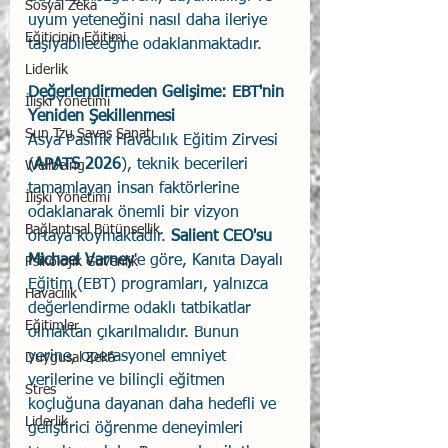
Sosyal Zekâ
uyum yeteneğini nasıl daha ileriye 
Eğiticinin Eğitimi
taşıyabileceğine odaklanmaktadır.
Liderlik
Değerlendirmeden Gelişime: EBT'nin 
İlişki Yönetimi
Yeniden Şekillenmesi
Sun Tzu Savaş Sanatı
Asya Pasifik Havacılık Eğitim Zirvesi 
(
APATS 2026
), teknik becerileri 
Wellbeing
tamamlayan insan faktörlerine 
İlişki Yönetimi
odaklanarak önemli bir vizyon 
Bağlantısal Bütünsellik
ortaya koymaktadır. 
Salient CEO'su 
Michael Varney
'e göre, Kanıta Dayalı 
Psikolojik Güvenlik
Eğitim (EBT) programları, yalnızca 
Havacılık
değerlendirme odaklı tatbikatlar 
Eğitimler
olmaktan çıkarılmalıdır. Bunun 
yerine, operasyonel emniyet 
Duygusal Zekâ
verilerine ve bilinçli eğitmen 
Stres
koçluğuna dayanan daha hedefli ve 
Liderlik
geliştirici öğrenme deneyimleri 