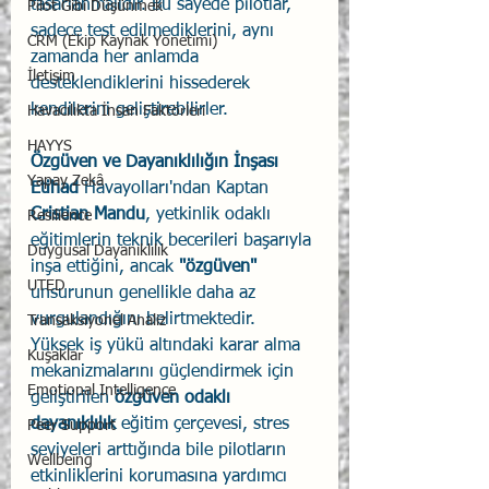
tasarlanmalıdır. Bu sayede pilotlar, 
Pilot Gibi Düşünmek
sadece test edilmediklerini, aynı 
CRM (Ekip Kaynak Yönetimi)
zamanda her anlamda 
İletişim
desteklendiklerini hissederek 
kendilerini geliştirebilirler.
Havacılıkta İnsan Faktörleri
HAYYS
Özgüven ve Dayanıklılığın İnşası
Yapay Zekâ
Etihad
 Havayolları'ndan Kaptan 
Cristian Mandu
, yetkinlik odaklı 
Resilience
eğitimlerin teknik becerileri başarıyla 
Duygusal Dayanıklılık
inşa ettiğini, ancak 
"özgüven"
UTED
unsurunun genellikle daha az 
vurgulandığını belirtmektedir. 
Transaksiyonel Analiz
Yüksek iş yükü altındaki karar alma 
Kuşaklar
mekanizmalarını güçlendirmek için 
Emotional Intelligence
geliştirilen 
özgüven odaklı 
dayanıklılık
 eğitim çerçevesi, stres 
Peer Support
seviyeleri arttığında bile pilotların 
Wellbeing
etkinliklerini korumasına yardımcı 