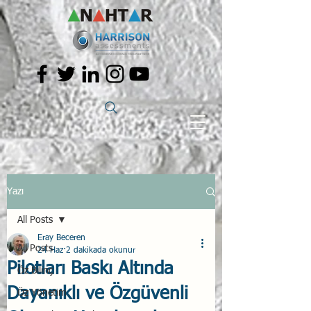
Yazı
All Posts
Eray Beceren
All Posts
24 Haz
2 dakikada okunur
Pilotları Baskı Altında
Öz Bilinç
Dayanıklı ve Özgüvenli
Öz Yönetim