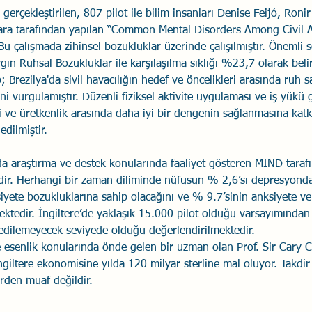
 gerçekleştirilen, 807 pilot ile bilim insanları Denise Feijó, Roni
a tarafından yapılan “Common Mental Disorders Among Civil Av
. Bu çalışmada zihinsel bozukluklar üzerinde çalışılmıştır. Önemli 
ygın Ruhsal Bozukluklar ile karşılaşılma sıklığı %23,7 olarak belir
up; Brezilya'da sivil havacılığın hedef ve öncelikleri arasında ruh
ini vurgulamıştır. Düzenli fiziksel aktivite uygulaması ve iş yükü 
i ve üretkenlik arasında daha iyi bir dengenin sağlanmasına katk
edilmiştir.
a araştırma ve destek konularında faaliyet gösteren MIND tarafı
ledir. Herhangi bir zaman diliminde nüfusun % 2,6’sı depresyon
siyete bozukluklarına sahip olacağını ve % 9.7’sinin anksiyete v
ektedir. İngiltere’de yaklaşık 15.000 pilot olduğu varsayımından
edilemeyecek seviyede olduğu değerlendirilmektedir.
 ve esenlik konularında önde gelen bir uzman olan Prof. Sir Cary 
İngiltere ekonomisine yılda 120 milyar sterline mal oluyor. Takdir 
erden muaf değildir.