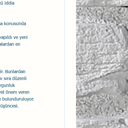
ü iddia 
ama konusunda 
apıldı ve yeni 
malardan en 
r. Bunlardan 
ı sıra düzenli 
uygunluk 
iyet önem veren 
 bulunduruluyor. 
düşüncesi.