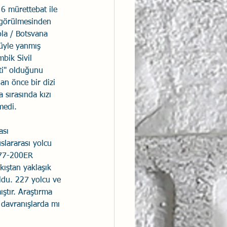
6 mürettebat ile 
 görülmesinden 
la / Botsvana 
üyle yanmış 
bik Sivil 
ti" olduğunu 
n önce bir dizi 
 sırasında kızı 
medi. 
ası 
slararası yolcu 
777-200ER 
kıştan yaklaşık 
ldu. 227 yolcu ve 
tır. Araştırma 
 davranışlarda mı 