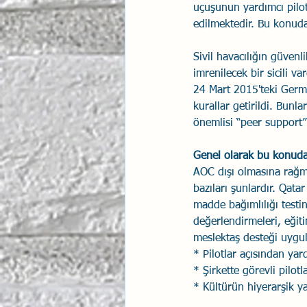
uçuşunun yardımcı pilot
edilmektedir. Bu konud
Sivil havacılığın güven
imrenilecek bir sicili v
24 Mart 2015'teki Germa
kurallar getirildi. Bunl
önemlisi “peer support”
Genel olarak bu konuda
AOC dışı olmasına rağ
bazıları şunlardır. Qata
madde bağımlılığı testi
değerlendirmeleri, eğit
meslektaş desteği uygu
* Pilotlar açısından ya
* Şirkette görevli pilot
* Kültürün hiyerarşik y