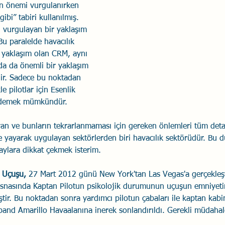
un önemi vurgulanırken 
gibi” tabiri kullanılmış. 
Savaş Sanatı
Wellbeing
İlişki Yönetimi
Bağla
 vurgulayan bir yaklaşım 
Bu paralelde havacılık 
 yaklaşım olan CRM, aynı 
acılık
Eğitimler
Duygusal Zekâ
Stres
Li
da da önemli bir yaklaşım 
ir. Sadece bu noktadan 
le pilotlar için Esenlik 
r demek mümkündür.
an ve bunların tekrarlanmaması için gereken önlemleri tüm detayl
e yayarak uygulayan sektörlerden biri havacılık sektörüdür. Bu d
laylara dikkat çekmek isterim.
ı Uçuşu, 
27 Mart 2012 günü New York'tan Las Vegas'a gerçekleştir
snasında Kaptan Pilotun psikolojik durumunun uçuşun emniyeti
iştir. Bu noktadan sonra yardımcı pilotun çabaları ile kaptan kabi
band Amarillo Havaalanına inerek sonlandırıldı. Gerekli müdahale