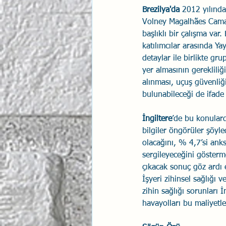
Brezilya'da
 2012 yılında
Volney Magalhães Camar
başlıklı bir çalışma var
katılımcılar arasında Ya
detaylar ile birlikte gr
yer almasının gerekliliğ
alınması, uçuş güvenliğ
bulunabileceği de ifade 
İngiltere
’de bu konulard
bilgiler öngörüler şöy
olacağını, % 4,7’si ank
sergileyeceğini gösterm
çıkacak sonuç göz ardı 
İşyeri zihinsel sağlığı
zihin sağlığı sorunları 
havayolları bu maliyetl