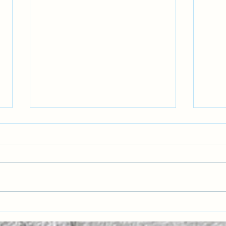
Havacılıkta Pozitif Emniyet
Gelec
Kültürü: Hatalardan Öğrenmek
Nesil