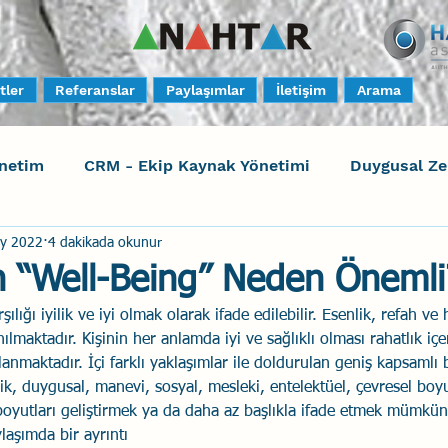
tler
Referanslar
Paylaşımlar
İletişim
Arama
netim
CRM - Ekip Kaynak Yönetimi
Duygusal Z
y 2022
4 dakikada okunur
timi
Harrison Assessments
Sosyal Bilinç
S
çin “Well-Being” Neden Önemli
rşılığı iyilik ve iyi olmak olarak ifade edilebilir. Esenlik, refah v
ktörleri - Human Factors
Güvenli Davranış
Yara
nılmaktadır. Kişinin her anlamda iyi ve sağlıklı olması rahatlık içe
anmaktadır. İçi farklı yaklaşımlar ile doldurulan geniş kapsamlı 
ojik, duygusal, manevi, sosyal, mesleki, entelektüel, çevresel boy
Uçak Kazaları
Sosyal Zekâ
Eğiticinin Eğitimi
boyutları geliştirmek ya da daha az başlıkla ifade etmek mümkün
laşımda bir ayrıntı 