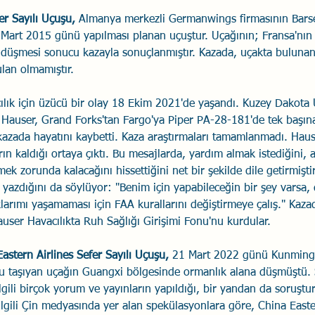
 Sayılı Uçuşu, 
Almanya merkezli Germanwings firmasının Barse
 Mart 2015 günü yapılması planan uçuştur. Uçağının; Fransa'nın 
a düşmesi sonucu kazayla sonuçlanmıştır. Kazada, uçakta bulunan
lan olmamıştır.
ılık için üzücü bir olay 18 Ekim 2021'de yaşandı. Kuzey Dakota 
 Hauser, Grand Forks'tan Fargo'ya Piper PA-28-181'de tek başın
azada hayatını kaybetti. Kaza araştırmaları tamamlanmadı. Haus
ın kaldığı ortaya çıktı. Bu mesajlarda, yardım almak istediğini,
k zorunda kalacağını hissettiğini net bir şekilde dile getirmiştir
 yazdığını da söylüyor: "Benim için yapabileceğin bir şey varsa,
klarımı yaşamaması için FAA kurallarını değiştirmeye çalış." Kaza
user Havacılıkta Ruh Sağlığı Girişimi Fonu'nu kurdular.
astern Airlines Sefer Sayılı Uçuşu,
 21 Mart 2022 günü Kunming
 taşıyan uçağın Guangxi bölgesinde ormanlık alana düşmüştü. Se
 ilgili birçok yorum ve yayınların yapıldığı, bir yandan da soruş
e ilgili Çin medyasında yer alan spekülasyonlara göre, China Easte