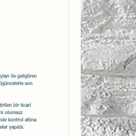
ntısal Bütünsellik
derlik
arı ile geliştiren 
üşüncelerle son 
ilen bir ticari 
ni olumsuz 
nde kontrol altına 
ler yapıldı.