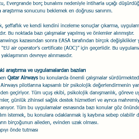
u, Evergrande borç bunalımı nedeniyle intiharla uçağı düşürdüğ
a araştırma sonucunu beklemek en doğrusu sanırım.
lik, şeffaflık ve kendi kendini inceleme sonuçlar çıkarma, uygul
ardır. Bu noktada bazı çalışmalar yapılmış ve önlemler alınmıştır.
nwings kazasından sonra EASA tarafından birçok değişiklikler y
ar “EU air operator’s certificate (AOC)” için geçerlidir. Bu uygula
 yaklaşımının devreye alınmasıdır.
ki araştırma ve uygulamalardan bazıları
men 
Qatar Airways 
bu konularda önemli çalışmalar sürdürmektedi
r Airways pilotlarına kapsamlı bir psikolojik değerlendirmenin yan
nden geçiriyor. Tüm uçuş ekibi, psikolojik danışmanlık, göreve 
imler, günlük zihinsel sağlık destek hizmetleri ve ayrıca mahrem
lanıyor. Tüm bu uygulamalar esnasında bazı konular göz önünde
rdım istemek, bu konulara odaklanmak iş kaybına sebep olabilir 
ların birçoğunun aileden, evinden uzak olması. 
apıyı önde tutması