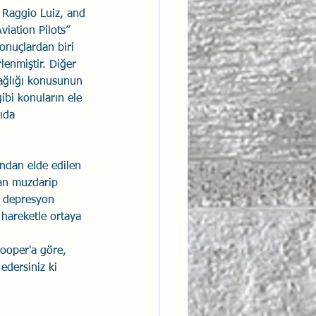
r Raggio Luiz, and 
iation Pilots” 
sonuçlardan biri 
lenmiştir. Diğer 
 sağlığı konusunun 
gibi konuların ele 
ıda 
ndan elde edilen 
dan muzdarip 
e depresyon 
 hareketle ortaya 
Cooper'a göre, 
edersiniz ki 