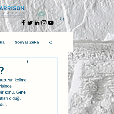
Giriş
eka
Sosyal Zeka
osyal Zeka
?
e huzurun kelime 
tıcı Drama
risinde 
bir konu. Genel 
utları olduğu 
Liderlik
dür.