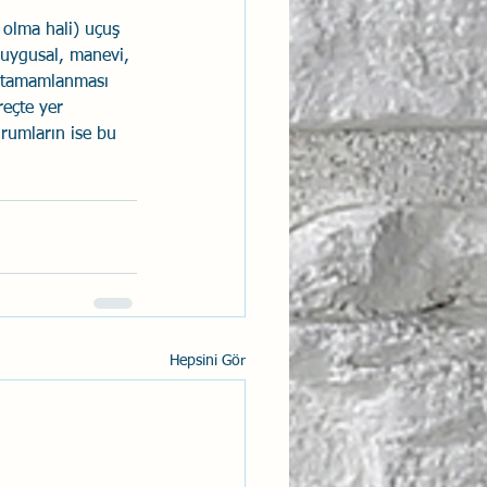
 olma hali) uçuş 
duygusal, manevi, 
le tamamlanması 
eçte yer 
urumların ise bu 
Hepsini Gör