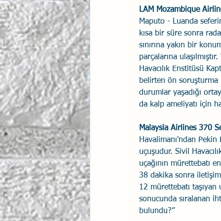
LAM Mozambique Airline
Maputo - Luanda seferi
kısa bir süre sonra rad
sınırına yakın bir konu
parçalarına ulaşılmıştı
Havacılık Enstitüsü Kap
belirten ön soruşturma 
durumlar yaşadığı ortay
da kalp ameliyatı için 
Malaysia Airlines 370 Se
Havalimanı'ndan Pekin Ba
uçuşudur. Sivil Havacıl
uçağının mürettebatı en
38 dakika sonra iletişi
12 mürettebatı taşıyan
sonucunda sıralanan iht
bulundu?”