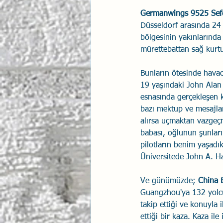
Germanwings 9525 Sefer
Düsseldorf arasında 24
bölgesinin yakınlarınd
mürettebattan sağ kurtu
Bunların ötesinde havac
19 yaşındaki John Alan
esnasında gerçekleşen k
bazı mektup ve mesajlar
alırsa uçmaktan vazgeçme
babası, oğlunun şunları
pilotların benim yaşadı
Üniversitede John A. Ha
Ve günümüzde; 
China E
Guangzhou'ya 132 yolcu
takip ettiği ve konuyla
ettiği bir kaza. Kaza il