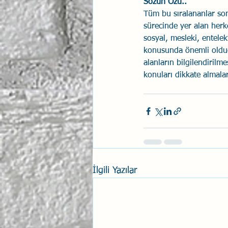
Sözün Özü..
Tüm bu sıralananlar son
sürecinde yer alan herke
sosyal, mesleki, entele
konusunda önemli olduğ
alanların bilgilendirilm
konuları dikkate almala
İlgili Yazılar