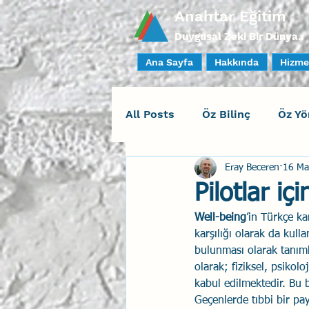
Anahtar Eğitim
Duygusal Zeki Bir Dünya..
Ana Sayfa
Hakkında
Hizme
All Posts
Öz Bilinç
Öz Yö
Eray Beceren
16 Ma
Sosyal Bilinç
İlişki Yöne
Pilotlar i
Well-being
’in Türkçe ka
Yaratıcı Drama
İnsan Fa
karşılığı olarak da kulla
bulunması olarak tanıml
olarak; fiziksel, psikol
Duygusal Zeka Koçluğu
kabul edilmektedir. Bu 
Geçenlerde tıbbi bir pay