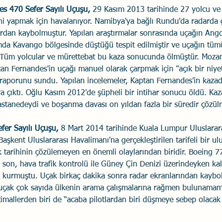
s 470 Sefer Sayılı Uçuşu,
 29 Kasım 2013 tarihinde 27 yolcu ve 
ni yapmak için havalanıyor. Namibya'ya bağlı Rundu'da radarda
ardan kaybolmuştur. Yapılan araştırmalar sonrasında uçağın Ango
mda Kavango bölgesinde düştüğü tespit edilmiştir ve uçağın tüm
r. Tüm yolcular ve mürettebat bu kaza sonucunda ölmüştür. Mozam
tan Fernandes'in uçağı manuel olarak çarpmak için "açık bir niye
raporunu sundu. Yapılan incelemeler, Kaptan Fernandes'in kazada
a çıktı. Oğlu Kasım 2012'de şüpheli bir intihar sonucu öldü. Kaza
hastanedeydi ve boşanma davası on yıldan fazla bir süredir çözül
fer Sayılı Uçuşu, 
8 Mart 2014 tarihinde Kuala Lumpur Uluslarar
şkent Uluslararası Havalimanı'na gerçekleştirilen tarifeli bir ulu
ık tarihinin çözülemeyen en önemli olaylarından biridir. Boeing 
 son, hava trafik kontrolü ile Güney Çin Denizi üzerindeyken kal
m kurmuştu. Uçak birkaç dakika sonra radar ekranlarından kaybo
 uçak çok sayıda ülkenin arama çalışmalarına rağmen bulunamamış
imallerden biri de “acaba pilotlardan biri düşmeye sebep olacak