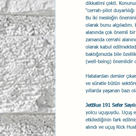
dikkatimi çekti. Konun
İlişki Yönetimi
“cerrah-pilot duyarlılığı 
Sun Tzu 
Bu iki mesleğin önemini
olarak bunu algıladım. 
alanında çok önemli bir
Psikolojik Güvenlik
Hav
zamanda cerrahi alanın
olarak kabul edilmekted
baktığımızda bile özellik
(well-being) önemlidi
Hatalardan dersler çıkar
ve süratle bütün sektör
yıllarda yaşanan bazı o
JetBlue 191 Sefer Sayıl
yolcu uçuşuydu. Uçuş e
etkilediğinin fark edilm
alındı ve uçuş Rick Hus