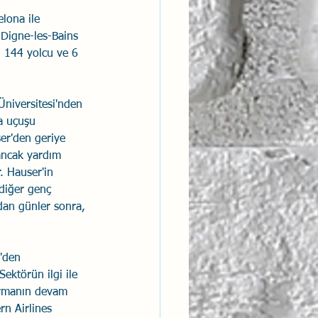
lona ile 
Digne-les-Bains 
 144 yolcu ve 6 
Üniversitesi'nden 
a uçuşu 
er'den geriye 
 ancak yardım 
. Hauser'in 
 diğer genç 
dan günler sonra, 
'den 
ktörün ilgi ile 
turmanın devam 
rn Airlines 