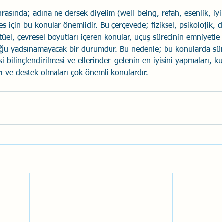
rasında; adına ne dersek diyelim (well-being, refah, esenlik, iyi
s için bu konular önemlidir. Bu çerçevede; fiziksel, psikolojik, 
ktüel, çevresel boyutları içeren konular, uçuş sürecinin emniyet
u yadsınamayacak bir durumdur. Bu nedenle; bu konularda sür
esi bilinçlendirilmesi ve ellerinden gelenin en iyisini yapmaları, k
rı ve destek olmaları çok önemli konulardır.