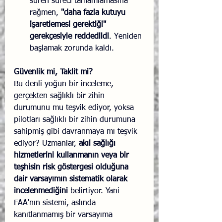
süren süreci tamamlamasına 
rağmen, 
"daha fazla kutuyu 
işaretlemesi gerektiği" 
gerekçesiyle reddedildi
. Yeniden 
başlamak zorunda kaldı.
Güvenlik mi, Taklit mi?
Bu denli yoğun bir inceleme, 
gerçekten sağlıklı bir zihin 
durumunu mu teşvik ediyor, yoksa 
pilotları sağlıklı bir zihin durumuna 
sahipmiş gibi davranmaya mı teşvik 
ediyor? Uzmanlar, 
akıl sağlığı 
hizmetlerini kullanmanın veya bir 
teşhisin risk göstergesi olduğuna 
dair varsayımın sistematik olarak 
incelenmediğini
 belirtiyor. Yani 
FAA'nın sistemi, aslında 
kanıtlanmamış bir varsayıma 