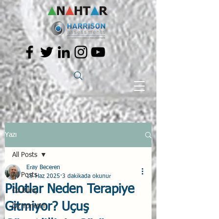
Yazı
All Posts
Eray Beceren
All Posts
19 Haz 2025
3 dakikada okunur
Pilotlar Neden Terapiye
Öz Bilinç
Gitmiyor? Uçuş
Öz Yönetim