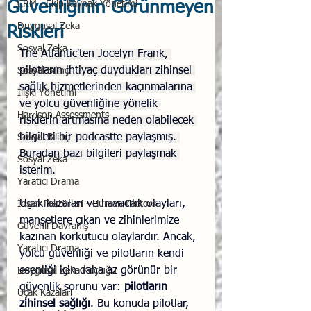
Güvenliğinin Görünmeyen
CRM - Ekip Kaynak Yönetimi
Duygusal Zeka
Riskleri
Sosyal Zeka
The Atlantic'ten Jocelyn Frank, 
pilotların ihtiyaç duydukları zihinsel 
Sosyal Bilinç
sağlık hizmetlerinden kaçınmalarına 
İlişki Yönetimi
ve yolcu güvenliğine yönelik 
Harrison Assessments
risklerin artmasına neden olabilecek 
bilgileri bir podcastte paylaşmış. 
Sosyal Bilinç
Buradan bazı bilgileri paylaşmak 
Sosyal Zeka
isterim.
Yaratıcı Drama
Uçak kazaları ve havacılık olayları, 
İnsan Faktörleri - Human Factors
manşetlere çıkan ve zihinlerimize 
Güvenli Davranış
kazınan korkutucu olaylardır. Ancak, 
Yaratıcı Drama
yolcu güvenliği ve pilotların kendi 
esenliği için daha az görünür bir 
Duygusal Zeka Koçluğu
güvenlik sorunu var: 
pilotların 
Uçak Kazaları
zihinsel sağlığı
. Bu konuda pilotlar, 