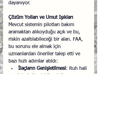
dayanıyor.
Çözüm Yolları ve Umut Işıkları
Mevcut sistemin pilotları bakım 
aramaktan alıkoyduğu açık ve bu, 
riskin azaltılabileceği bir alan. FAA, 
bu sorunu ele almak için 
uzmanlardan öneriler talep etti ve 
bazı hızlı adımlar atıldı:
İlaçların Genişletilmesi
: Ruh hali 
için kullanılabilecek ilaç sayısı 
sekize çıkarıldı, ancak yine de 
özel tıbbi sertifika gereklidir.
Test Gerekliliklerinin 
Daraltılması
: Nöropsikolojik test 
gereklilikleri daraltıldı, bu da 
pilotların daha az testten 
geçmesini sağlayabilir.
Sistem Modernizasyonu
: Kağıt 