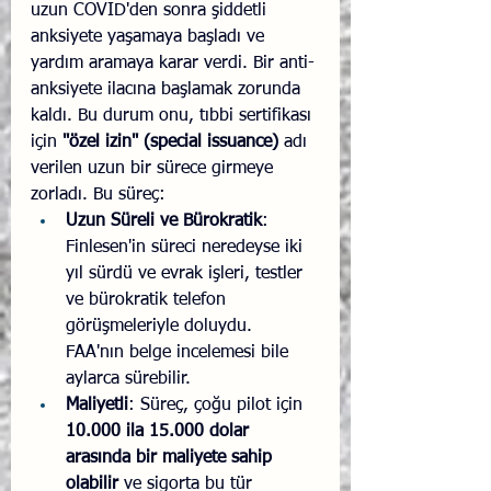
uzun COVID'den sonra şiddetli 
anksiyete yaşamaya başladı ve 
yardım aramaya karar verdi. Bir anti-
anksiyete ilacına başlamak zorunda 
kaldı. Bu durum onu, tıbbi sertifikası 
için 
"özel izin" (special issuance)
 adı 
verilen uzun bir sürece girmeye 
zorladı. Bu süreç:
Uzun Süreli ve Bürokratik
: 
Finlesen'in süreci neredeyse iki 
yıl sürdü ve evrak işleri, testler 
ve bürokratik telefon 
görüşmeleriyle doluydu. 
FAA'nın belge incelemesi bile 
aylarca sürebilir.
Maliyetli
: Süreç, çoğu pilot için 
10.000 ila 15.000 dolar 
arasında bir maliyete sahip 
olabilir
 ve sigorta bu tür 