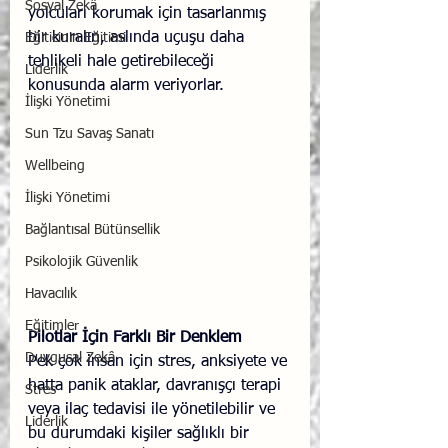
Sosyal Zekâ
yolcuları korumak için tasarlanmış 
bir kuralın, aslında uçuşu daha 
Eğiticinin Eğitimi
tehlikeli hale getirebileceği 
Liderlik
konusunda alarm veriyorlar.
İlişki Yönetimi
Sun Tzu Savaş Sanatı
Wellbeing
İlişki Yönetimi
Bağlantısal Bütünsellik
Psikolojik Güvenlik
Havacılık
Eğitimler
Pilotlar İçin Farklı Bir Denklem
Duygusal Zekâ
Pek çok insan için stres, anksiyete ve 
hatta panik ataklar, davranışçı terapi 
Stres
veya ilaç tedavisi ile yönetilebilir ve 
Liderlik
bu durumdaki kişiler sağlıklı bir 