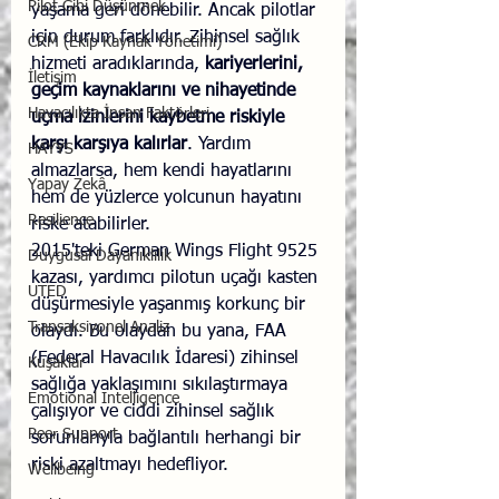
Pilot Gibi Düşünmek
yaşama geri dönebilir. Ancak pilotlar 
için durum farklıdır. Zihinsel sağlık 
CRM (Ekip Kaynak Yönetimi)
hizmeti aradıklarında, 
kariyerlerini, 
İletişim
geçim kaynaklarını ve nihayetinde 
Havacılıkta İnsan Faktörleri
uçma izinlerini kaybetme riskiyle 
karşı karşıya kalırlar
. Yardım 
HAYYS
almazlarsa, hem kendi hayatlarını 
Yapay Zekâ
hem de yüzlerce yolcunun hayatını 
Resilience
riske atabilirler.
2015'teki German Wings Flight 9525 
Duygusal Dayanıklılık
kazası, yardımcı pilotun uçağı kasten 
UTED
düşürmesiyle yaşanmış korkunç bir 
Transaksiyonel Analiz
olaydı. Bu olaydan bu yana, FAA 
(Federal Havacılık İdaresi) zihinsel 
Kuşaklar
sağlığa yaklaşımını sıkılaştırmaya 
Emotional Intelligence
çalışıyor ve ciddi zihinsel sağlık 
Peer Support
sorunlarıyla bağlantılı herhangi bir 
riski azaltmayı hedefliyor.
Wellbeing