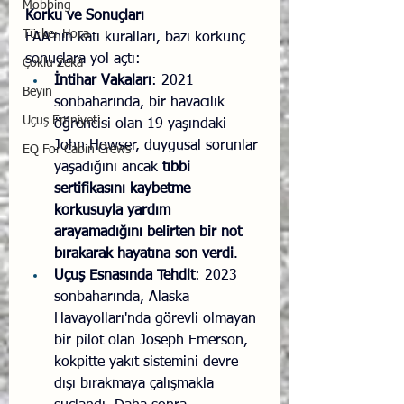
Mobbing
Korku ve Sonuçları
Türker Hoca
FAA'nın katı kuralları, bazı korkunç 
sonuçlara yol açtı:
Çoklu Zekâ
İntihar Vakaları
: 2021 
Beyin
sonbaharında, bir havacılık 
Uçuş Emniyeti
öğrencisi olan 19 yaşındaki 
John Howser, duygusal sorunlar 
EQ For Cabin Crews
yaşadığını ancak 
tıbbi 
sertifikasını kaybetme 
korkusuyla yardım 
arayamadığını belirten bir not 
bırakarak hayatına son verdi
.
Uçuş Esnasında Tehdit
: 2023 
sonbaharında, Alaska 
Havayolları'nda görevli olmayan 
bir pilot olan Joseph Emerson, 
kokpitte yakıt sistemini devre 
dışı bırakmaya çalışmakla 