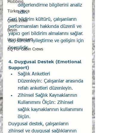
Mobbing
değerlendirme bilgilerini analiz 
Türker Hoca
edin.
Geri bildirim kültürü, çalışanların 
Çoklu Zekâ
performansları hakkında düzenli ve 
Beyin
yapıcı geri bildirim almalarını sağlar. 
Uçuş Emniyeti
Bu, sürekli iyileştirme ve gelişim için 
önemlidir.
EQ For Cabin Crews
4. Duygusal Destek (Emotional 
Support)
Sağlık Anketleri 
Düzenleyin: Çalışanlar arasında 
refah anketleri düzenleyin.
Zihinsel Sağlık Kaynaklarının 
Kullanımını Ölçün: Zihinsel 
sağlık kaynaklarının kullanımını 
ölçün.
Duygusal destek, çalışanların 
zihinsel ve duygusal sağlıklarının 