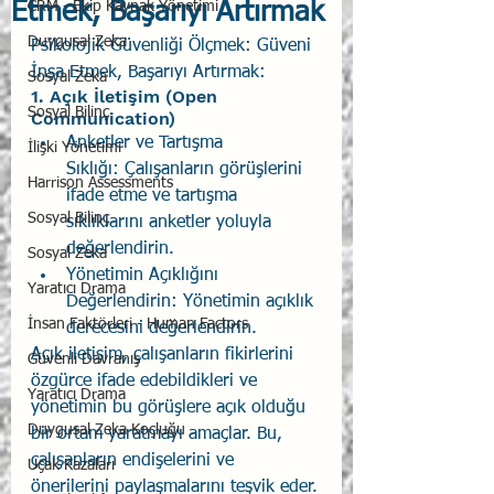
Etmek, Başarıyı Artırmak
CRM - Ekip Kaynak Yönetimi
Duygusal Zeka
Psikolojik Güvenliği Ölçmek: Güveni 
İnşa Etmek, Başarıyı Artırmak:
Sosyal Zeka
1. Açık İletişim (Open 
Sosyal Bilinç
Communication)
Anketler ve Tartışma 
İlişki Yönetimi
Sıklığı: Çalışanların görüşlerini 
Harrison Assessments
ifade etme ve tartışma 
Sosyal Bilinç
sıklıklarını anketler yoluyla 
değerlendirin.
Sosyal Zeka
Yönetimin Açıklığını 
Yaratıcı Drama
Değerlendirin: Yönetimin açıklık 
İnsan Faktörleri - Human Factors
derecesini değerlendirin.
Açık iletişim, çalışanların fikirlerini 
Güvenli Davranış
özgürce ifade edebildikleri ve 
Yaratıcı Drama
yönetimin bu görüşlere açık olduğu 
Duygusal Zeka Koçluğu
bir ortam yaratmayı amaçlar. Bu, 
çalışanların endişelerini ve 
Uçak Kazaları
önerilerini paylaşmalarını teşvik eder.