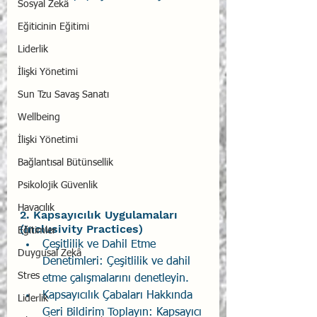
Sosyal Zekâ
Eğiticinin Eğitimi
Liderlik
İlişki Yönetimi
Sun Tzu Savaş Sanatı
Wellbeing
İlişki Yönetimi
Bağlantısal Bütünsellik
Psikolojik Güvenlik
Havacılık
2. Kapsayıcılık Uygulamaları 
(Inclusivity Practices)
Eğitimler
Çeşitlilik ve Dahil Etme 
Duygusal Zekâ
Denetimleri: Çeşitlilik ve dahil 
Stres
etme çalışmalarını denetleyin.
Kapsayıcılık Çabaları Hakkında 
Liderlik
Geri Bildirim Toplayın: Kapsayıcı 