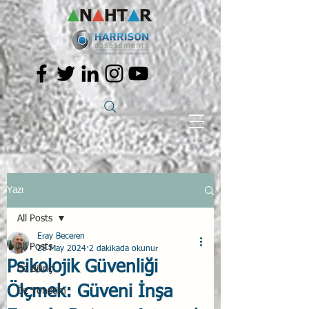
Yazı
All Posts
Eray Beceren
All Posts
28 May 2024
2 dakikada okunur
Psikolojik Güvenliği
Öz Bilinç
Ölçmek: Güveni İnşa
Öz Yönetim