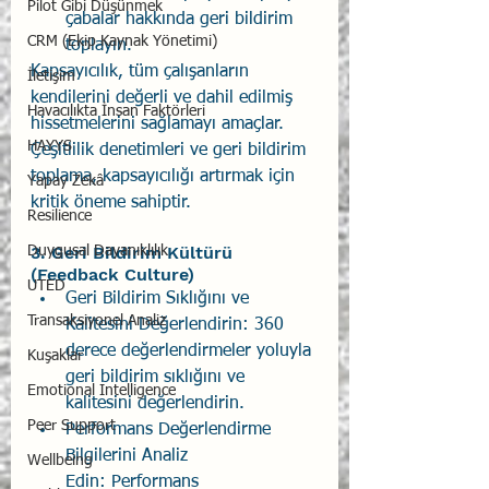
Pilot Gibi Düşünmek
çabalar hakkında geri bildirim 
CRM (Ekip Kaynak Yönetimi)
toplayın.
Kapsayıcılık, tüm çalışanların 
İletişim
kendilerini değerli ve dahil edilmiş 
Havacılıkta İnsan Faktörleri
hissetmelerini sağlamayı amaçlar. 
HAYYS
Çeşitlilik denetimleri ve geri bildirim 
toplama, kapsayıcılığı artırmak için 
Yapay Zekâ
kritik öneme sahiptir.
Resilience
3. Geri Bildirim Kültürü 
Duygusal Dayanıklılık
(Feedback Culture)
UTED
Geri Bildirim Sıklığını ve 
Transaksiyonel Analiz
Kalitesini Değerlendirin: 360 
derece değerlendirmeler yoluyla 
Kuşaklar
geri bildirim sıklığını ve 
Emotional Intelligence
kalitesini değerlendirin.
Peer Support
Performans Değerlendirme 
Bilgilerini Analiz 
Wellbeing
Edin: Performans 