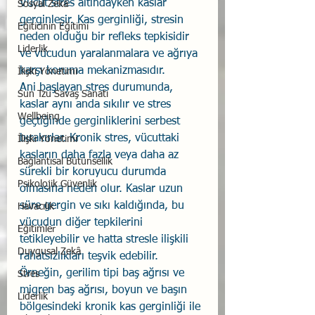
Vücut stres altındayken kaslar 
Sosyal Zekâ
gerginleşir. Kas gerginliği, stresin 
Eğiticinin Eğitimi
neden olduğu bir refleks tepkisidir 
Liderlik
ve vücudun yaralanmalara ve ağrıya 
karşı koruma mekanizmasıdır.
İlişki Yönetimi
Ani başlayan stres durumunda, 
Sun Tzu Savaş Sanatı
kaslar aynı anda sıkılır ve stres 
Wellbeing
geçtiğinde gerginliklerini serbest 
bırakırlar. Kronik stres, vücuttaki 
İlişki Yönetimi
kasların daha fazla veya daha az 
Bağlantısal Bütünsellik
sürekli bir koruyucu durumda 
Psikolojik Güvenlik
olmasına neden olur. Kaslar uzun 
süre gergin ve sıkı kaldığında, bu 
Havacılık
vücudun diğer tepkilerini 
Eğitimler
tetikleyebilir ve hatta stresle ilişkili 
Duygusal Zekâ
rahatsızlıkları teşvik edebilir.
Örneğin, gerilim tipi baş ağrısı ve 
Stres
migren baş ağrısı, boyun ve başın 
Liderlik
bölgesindeki kronik kas gerginliği ile 