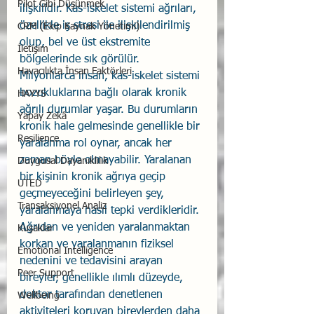
Pilot Gibi Düşünmek
ilişkilidir. Kas-iskelet sistemi ağrıları, 
özellikle iş stresi ile ilişkilendirilmiş 
CRM (Ekip Kaynak Yönetimi)
olup, bel ve üst ekstremite 
İletişim
bölgelerinde sık görülür.
Havacılıkta İnsan Faktörleri
Milyonlarca insan, kas-iskelet sistemi 
bozukluklarına bağlı olarak kronik 
HAYYS
ağrılı durumlar yaşar. Bu durumların 
Yapay Zekâ
kronik hale gelmesinde genellikle bir 
Resilience
yaralanma rol oynar, ancak her 
zaman böyle olmayabilir. Yaralanan 
Duygusal Dayanıklılık
bir kişinin kronik ağrıya geçip 
UTED
geçmeyeceğini belirleyen şey, 
Transaksiyonel Analiz
yaralanmaya nasıl tepki verdikleridir. 
Ağrıdan ve yeniden yaralanmaktan 
Kuşaklar
korkan ve yaralanmanın fiziksel 
Emotional Intelligence
nedenini ve tedavisini arayan 
Peer Support
bireyler, genellikle ılımlı düzeyde, 
doktor tarafından denetlenen 
Wellbeing
aktiviteleri koruyan bireylerden daha 