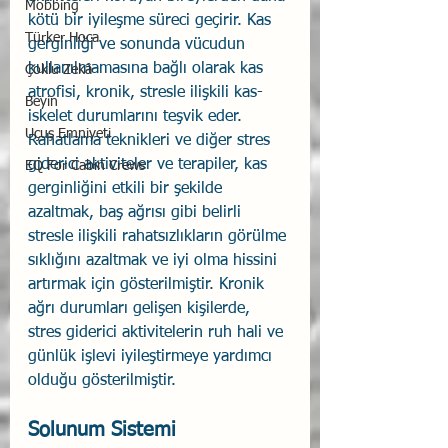
Mobbing
kötü bir iyileşme süreci geçirir. Kas 
Türker Hoca
gerginliği ve sonunda vücudun 
kullanılmamasına bağlı olarak kas 
Çoklu Zekâ
atrofisi, kronik, stresle ilişkili kas-
Beyin
iskelet durumlarını teşvik eder.
Uçuş Emniyeti
Rahatlama teknikleri ve diğer stres 
giderici aktiviteler ve terapiler, kas 
EQ For Cabin Crews
gerginliğini etkili bir şekilde 
azaltmak, baş ağrısı gibi belirli 
stresle ilişkili rahatsızlıkların görülme 
sıklığını azaltmak ve iyi olma hissini 
artırmak için gösterilmiştir. Kronik 
ağrı durumları gelişen kişilerde, 
stres giderici aktivitelerin ruh hali ve 
günlük işlevi iyileştirmeye yardımcı 
olduğu gösterilmiştir.
Solunum Sistemi