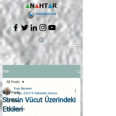
Yazı
All Posts
Eray Beceren
All Posts
4 Ağu 2023
9 dakikada okunur
Stresin Vücut Üzerindeki
Öz Bilinç
Etkileri
Öz Yönetim