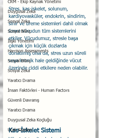
CRM - Ekip Kaynak Yönetimi
Stres, kas-iskelet, solunum, 
Duygusal Zeka
kardiyovasküler, endokrin, sindirim, 
Sosyal Zeka
sinir ve üreme sistemleri dahil olmak 
üzere vücudun tüm sistemlerini 
Sosyal Bilinç
etkiler. Vücudumuz, stresle başa 
İlişki Yönetimi
çıkmak için küçük dozlarda 
Harrison Assessments
donatılmış olsa da, stres uzun süreli 
veya kronik hale geldiğinde vücut 
Sosyal Bilinç
üzerinde ciddi etkilere neden olabilir.
Sosyal Zeka
Yaratıcı Drama
İnsan Faktörleri - Human Factors
Güvenli Davranış
Yaratıcı Drama
Duygusal Zeka Koçluğu
Kas-İskelet Sistemi 
Uçak Kazaları