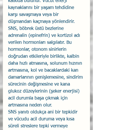
katkıda bulunur. Vücut enerji 
kaynaklarını bir yaşam tehdidine 
karşı savaşmaya veya bir 
düşmandan kaçmaya yönlendirir.
SNS, böbrek üstü bezlerine 
adrenalin (epinefrin) ve kortizol adı 
verilen hormonları salgılatır. Bu 
hormonlar, otonom sinirlerin 
doğrudan etkileriyle birlikte, kalbin 
daha hızlı atmasına, solunum hızının 
artmasına, kol ve bacaklardaki kan 
damarlarının genişlemesine, sindirim 
sürecinin değişmesine ve kana 
glukoz düzeylerinin (şeker enerjisi) 
acil durumla başa çıkmak için 
artmasına neden olur.
SNS yanıtı oldukça ani bir tepkidir 
ve vücudu acil duruma veya kısa 
süreli streslere tepki vermeye 