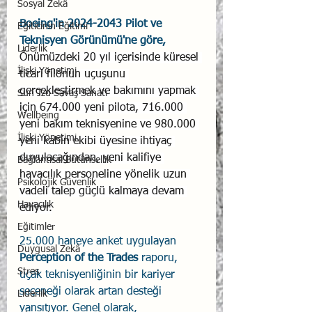
Sosyal Zekâ
Boeing'in 2024-2043 Pilot ve 
Eğiticinin Eğitimi
Teknisyen Görünümü'ne göre,
Liderlik
Önümüzdeki 20 yıl içerisinde küresel 
İlişki Yönetimi
ticari filonun uçuşunu 
gerçekleştirmek ve bakımını yapmak 
Sun Tzu Savaş Sanatı
için 674.000 yeni pilota, 716.000 
Wellbeing
yeni bakım teknisyenine ve 980.000 
İlişki Yönetimi
yeni kabin ekibi üyesine ihtiyaç 
duyulacağından, yeni kalifiye 
Bağlantısal Bütünsellik
havacılık personeline yönelik uzun 
Psikolojik Güvenlik
vadeli talep güçlü kalmaya devam 
Havacılık
ediyor.
Eğitimler
25.000 haneye anket uygulayan 
Duygusal Zekâ
Perception of the Trades
 raporu, 
Stres
uçak teknisyenliğinin bir kariyer 
seçeneği olarak artan desteği 
Liderlik
yansıtıyor. Genel olarak, 