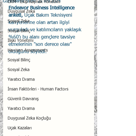
Güncelleme tarihi:
25 Ara 2024
CRM - Ekip Kaynak Yönetimi
Endeavor Business Intelligence 
Duygusal Zeka
anketi,
 Uçak Bakım Teknisyeni 
Sosyal Zeka
kariyerlerine olan artan ilgiyi 
vurguladı ve katılımcıların yaklaşık 
Sosyal Bilinç
%60'ı bu alanı gençlere tavsiye 
İlişki Yönetimi
etmelerinin "son derece olası" 
Harrison Assessments
olduğunu söyledi. 
Sosyal Bilinç
Sosyal Zeka
Yaratıcı Drama
İnsan Faktörleri - Human Factors
Güvenli Davranış
Yaratıcı Drama
Duygusal Zeka Koçluğu
Uçak Kazaları