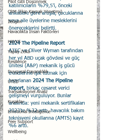
Pilot Gibi Düşünmek
katılımcıların %79,5'i, önceki 
CRM (Ekip Kaynak Yönetimi)
anketlere göre artışla, çocuklarına 
veya aile üyelerine mesleklerini 
İletişim
önereceklerini belirtti. 
Havacılıkta İnsan Faktörleri
HAYYS
2024 The Pipeline Report
ATEC ve Oliver Wyman tarafından 
Yapay Zekâ
her yıl ABD uçak gövdesi ve güç 
Resilience
ünitesi (A&P) mekanik iş gücü 
Duygusal Dayanıklılık
trendlerine ışık tutmak için 
hazırlanan 
2024 The Pipeline 
UTED
Report,
 birkaç cesaret verici 
Transaksiyonel Analiz
gelişmeyi vurguluyor. Bunlar 
Kuşaklar
arasında: yeni mekanik sertifikaları 
2023'te %32 arttı, havacılık bakım 
Emotional Intelligence
teknisyeni okullarına (AMTS) kayıt 
Peer Support
%6 arttı.
Wellbeing