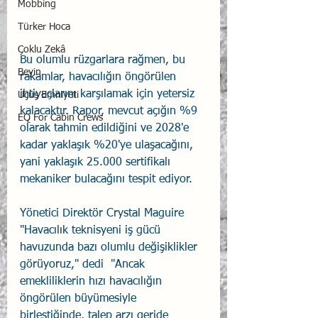
Mobbing
Türker Hoca
Çoklu Zekâ
Bu olumlu rüzgarlara rağmen, bu 
Beyin
rakamlar, havacılığın öngörülen 
ihtiyaçlarını karşılamak için yetersiz 
Uçuş Emniyeti
kalacaktır. Rapor, mevcut açığın %9 
EQ For Cabin Crews
olarak tahmin edildiğini ve 2028'e 
kadar yaklaşık %20'ye ulaşacağını, 
yani yaklaşık 25.000 sertifikalı 
mekaniker bulacağını tespit ediyor.
Yönetici Direktör Crystal Maguire 
"Havacılık teknisyeni iş gücü 
havuzunda bazı olumlu değişiklikler 
görüyoruz," dedi  "Ancak 
emekliliklerin hızı havacılığın 
öngörülen büyümesiyle 
birleştiğinde, talep arzı geride 