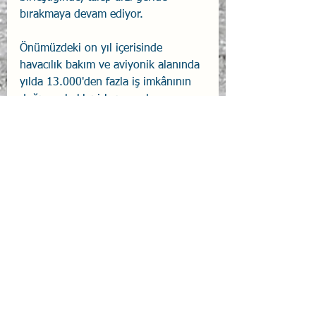
bırakmaya devam ediyor. 
Önümüzdeki on yıl içerisinde 
havacılık bakım ve aviyonik alanında 
yılda 13.000'den fazla iş imkânının 
doğması beklenirken, uçak 
teknisyeni kariyerlerine olan ilginin 
artması, sektördeki işgücü açığının 
kapatılmasına yardımcı olabilir.
AIMONLINE
Uçak Bakım
Hava Teknik
Havacılık
Hepsini Gör
İlgili Yazılar