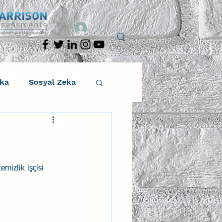
Giriş
eka
Sosyal Zeka
osyal Zeka
tıcı Drama
mizlik işçisi 
Liderlik