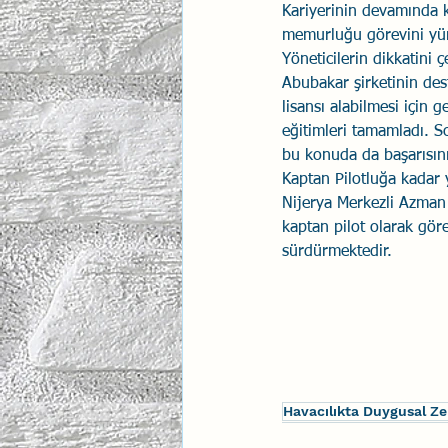
Kariyerinin devamında 
İlişki Yönetimi
memurluğu görevini yür
Sun Tzu 
Yöneticilerin dikkatini 
Abubakar şirketinin dest
lisansı alabilmesi için g
Psikolojik Güvenlik
Hav
eğitimleri tamamladı. S
bu konuda da başarısın
Kaptan Pilotluğa kadar 
Nijerya Merkezli Azman 
kaptan pilot olarak göre
sürdürmektedir.
Havacılıkta Duygusal Z