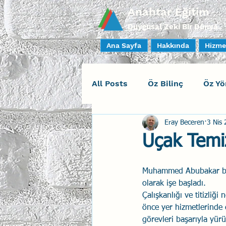
Anahtar Eğitim
Duygusal Zeki Bir Dünya..
Ana Sayfa
Hakkında
Hizme
All Posts
Öz Bilinç
Öz Yö
Eray Beceren
3 Nis
Sosyal Bilinç
İlişki Yöne
Uçak Temiz
Yaratıcı Drama
İnsan Fa
Muhammed Abubakar bir N
olarak işe başladı.
Çalışkanlığı ve titizliği 
Duygusal Zeka Koçluğu
önce yer hizmetlerinde ç
görevleri başarıyla yürü