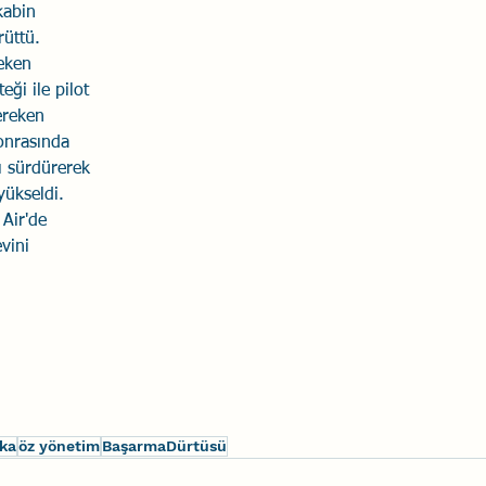
kabin 
üttü.  
Savaş Sanatı
Wellbeing
İlişki Yönetimi
Bağla
çeken 
eği ile pilot 
ereken 
acılık
Eğitimler
Duygusal Zekâ
Stres
Li
onrasında 
ı sürdürerek 
yükseldi. 
Air'de 
vini 
eka
öz yönetim
BaşarmaDürtüsü