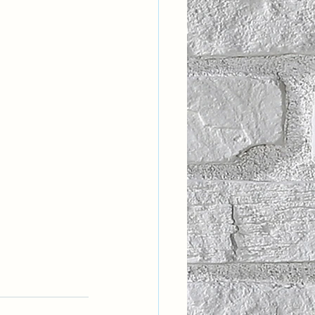
ntısal Bütünsellik
derlik