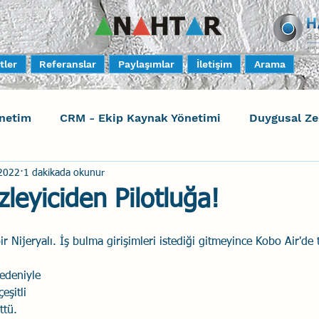
tler
Referanslar
Paylaşımlar
İletişim
Arama
netim
CRM - Ekip Kaynak Yönetimi
Duygusal Z
 2022
1 dakikada okunur
timi
Harrison Assessments
Sosyal Bilinç
S
leyiciden Pilotluğa!
ktörleri - Human Factors
Güvenli Davranış
Yara
ijeryalı. İş bulma girişimleri istediği gitmeyince Kobo Air'de te
nedeniyle 
Uçak Kazaları
Sosyal Zekâ
Eğiticinin Eğitimi
eşitli 
ttü. 