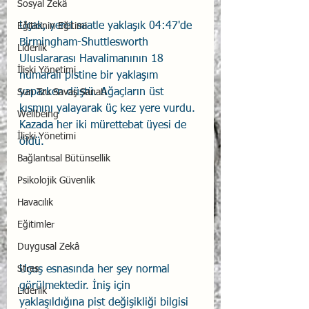
Sosyal Zekâ
Uçak, yerel saatle yaklaşık 04:47'de 
Eğiticinin Eğitimi
Birmingham-Shuttlesworth 
Liderlik
Uluslararası Havalimanının 18 
İlişki Yönetimi
numaralı pistine bir yaklaşım 
yaparken düştü. Ağaçların üst 
Sun Tzu Savaş Sanatı
kısmını yalayarak üç kez yere vurdu. 
Wellbeing
Kazada her iki mürettebat üyesi de 
İlişki Yönetimi
öldü. 
Bağlantısal Bütünsellik
Psikolojik Güvenlik
Havacılık
Eğitimler
Duygusal Zekâ
Stres
Uçuş esnasında her şey normal 
görülmektedir. İniş için 
Liderlik
yaklaşıldığına pist değişikliği bilgisi 