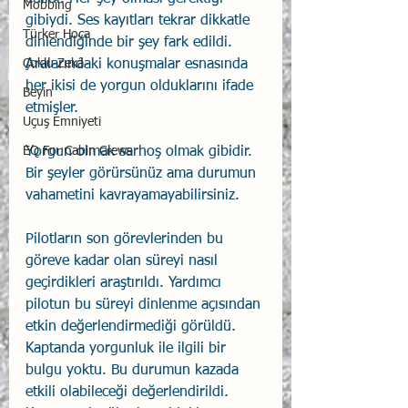
Mobbing
gibiydi. Ses kayıtları tekrar dikkatle 
Türker Hoca
dinlendiğinde bir şey fark edildi. 
Çoklu Zekâ
Aralarındaki konuşmalar esnasında 
her ikisi de yorgun olduklarını ifade 
Beyin
etmişler.
Uçuş Emniyeti
EQ For Cabin Crews
Yorgun olmak sarhoş olmak gibidir. 
Bir şeyler görürsünüz ama durumun 
vahametini kavrayamayabilirsiniz.
Pilotların son görevlerinden bu 
göreve kadar olan süreyi nasıl 
geçirdikleri araştırıldı. Yardımcı 
pilotun bu süreyi dinlenme açısından 
etkin değerlendirmediği görüldü. 
Kaptanda yorgunluk ile ilgili bir 
bulgu yoktu. Bu durumun kazada 
etkili olabileceği değerlendirildi. 