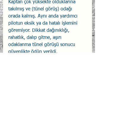
Kaptan çok yüksekte olduklarına 
takılmış ve (tünel görüş) odağı 
orada kalmış. Aynı anda yardımcı 
pilotun eksik ya da hatalı işlemini 
göremiyor. Dikkat dağınıklığı, 
rahatlık, dalıp gitme, aşırı 
odaklanma tünel görüşü sonucu 
güvenlikte ödün verildi. 
Otomasyonun yapması gereken 
işlemi yapmadığının farkına 
varamıyorlar.
Uçak Kazası Raporu S20 B10
Uçak Kazaları
Uçak Kazaları