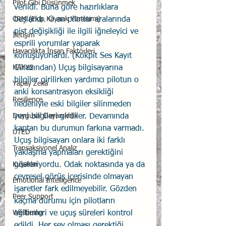
Pilot Gibi Düşünmek
verildi. Buna göre hazırlıklara 
CRM (Ekip Kaynak Yönetimi)
başlandı. O an pilotlar aralarında 
pist değişikliği ile ilgili iğneleyici ve 
İletişim
esprili yorumlar yaparak 
Havacılıkta İnsan Faktörleri
konuşuyorlardı. (Kokpit Ses Kayıt 
HAYYS
Cihazından) Uçuş bilgisayarına 
bilgiler girilirken yardımcı pilotun o 
Yapay Zekâ
anki konsantrasyon eksikliği 
Resilience
nedeniyle eski bilgiler silinmeden 
Duygusal Dayanıklılık
yeni bilgileri girdiler. Devamında 
kaptan bu durumun farkına varmadı. 
UTED
Uçuş bilgisayarı onlara iki farklı 
Transaksiyonel Analiz
yaklaşma yapmaları gerektiğini 
Kuşaklar
gösteriyordu. Odak noktasında ya da 
çevresel görüş içerisinde olmayan 
Emotional Intelligence
işaretler fark edilmeyebilir. Gözden 
Peer Support
kaçma durumu için pilotların 
Wellbeing
eğitimleri ve uçuş süreleri kontrol 
edildi. Her şey olması gerektiği 