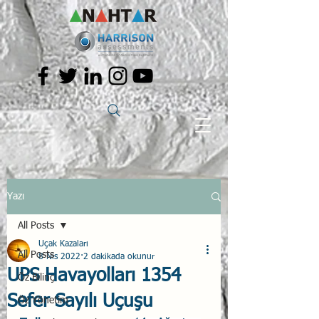
Yazı
All Posts
Uçak Kazaları
All Posts
8 Nis 2022
2 dakikada okunur
UPS Havayolları 1354
Öz Bilinç
Sefer Sayılı Uçuşu
Öz Yönetim