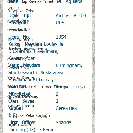
Tarih
14   Ağustos 
CRM - Ekip Kaynak Yönetimi
2013
Duygusal Zeka
Uçak   Tipi
			Airbus   A 300
Sosyal Zeka
Havayolu
			UPS   
Havayolları
Sosyal Bilinç
Uçuş   No.
			1354
İlişki Yönetimi
Kalkış   Meydanı
Louisville 
Harrison Assessments
Uluslararası Havalimanı,   
Kentucky'den
Sosyal Bilinç
Varış   Meydanı
Birmingham, 
Sosyal Zeka
Shuttlesworth Uluslararası 
Yaratıcı Drama
Havalimanı 
Alabama'ya
Yolcular
Kargo   Uçuşu
İnsan Faktörleri - Human Factors
Mürettebat
			2
Güvenli Davranış
Ölen   Sayısı
		2
Yaratıcı Drama
Kaptan
			Cerea Beal 
(58)
Duygusal Zeka Koçluğu
First   Officer
		Shanda 
Uçak Kazaları
Fanning (37)   - Kadın