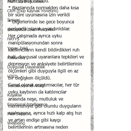
süre uyanık tutuldu. 
Pilot Gibi Düşünmek
* Bazılarında normalden daha kısa 
CRM (Ekip Kaynak Yönetimi)
bir süre uyumasına izin verildi 
İletişim
* Diğerlerinde ise gece boyunca 
periyodik olarak uyandırıldılar. 
Havacılıkta İnsan Faktörleri
Her çalışmada ayrıca uyku 
HAYYS
manipülasyonundan sonra 
Yapay Zekâ
katılımcıların kendi bildirdikleri ruh 
hali, duygusal uyaranlara tepkileri ve 
Resilience
depresyon ve anksiyete belirtilerinin 
Duygusal Dayanıklılık
ölçümleri gibi duyguyla ilgili en az 
UTED
bir değişken ölçüldü.
Genel olarak araştırmacılar, her tür 
Transaksiyonel Analiz
uyku kaybının da katılımcılar 
Kuşaklar
arasında neşe, mutluluk ve 
Emotional Intelligence
memnuniyet gibi olumlu duyguların 
azalmasına, ayrıca hızlı kalp atış hızı 
Peer Support
ve artan endişe gibi kaygı 
Wellbeing
belirtilerinin artmasına neden 