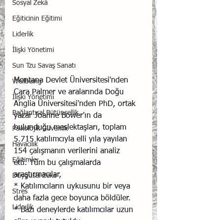
Sosyal Zekâ
Eğiticinin Eğitimi
Liderlik
İlişki Yönetimi
Sun Tzu Savaş Sanatı
Montana Devlet Üniversitesi'nden 
Wellbeing
Cara Palmer ve aralarında Doğu 
İlişki Yönetimi
Anglia Üniversitesi'nden PhD, ortak 
Bağlantısal Bütünsellik
yazar Joanne Bower'ın da 
bulunduğu meslektaşları, toplam 
Psikolojik Güvenlik
5.715 katılımcıyla elli yıla yayılan 
Havacılık
154 çalışmanın verilerini analiz 
Eğitimler
etti. Tüm bu çalışmalarda 
araştırmacılar, 
Duygusal Zekâ
* Katılımcıların uykusunu bir veya 
Stres
daha fazla gece boyunca böldüler. 
Liderlik
* Bazı deneylerde katılımcılar uzun 