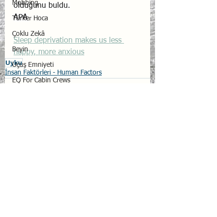
Mobbing
olduğunu buldu.
APA
Türker Hoca
Çoklu Zekâ
Sleep deprivation makes us less 
Beyin
happy, more anxious
Uyku
Uçuş Emniyeti
İnsan Faktörleri - Human Factors
EQ For Cabin Crews
Hepsini Gör
İlgili Yazılar