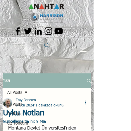
Yazı
All Posts
Eray Beceren
All Posts
6 Oca 2024
1 dakikada okunur
Uyku Notları
Öz Bilinç
Güncelleme tarihi:
9 Mar
Öz Yönetim
Montana Devlet Üniversitesi'nden 