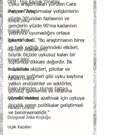
CRM - Ekip Kaynak Yönetimi
Uyku araştırmaları yürüten Cara 
Duygusal Zeka
Palmer "Araştırmalar yetişkinlerin 
yüzde 30'undan fazlasının ve 
Sosyal Zeka
gençlerin yüzde 90'ına kadarının 
Sosyal Bilinç
yeterince uyumadığını ortaya 
İlişki Yönetimi
çıkardı" dedi. "Bu araştırmanın birey 
ve halk sağlığı üzerindeki etkileri, 
Harrison Assessments
büyük ölçüde uykusuz kalan bir 
Sosyal Bilinç
toplumda dikkate değerdir. İlk 
Sosyal Zeka
müdahale ekipleri, pilotlar ve 
kamyon şoförleri gibi uyku kaybına 
Yaratıcı Drama
yatkın endüstriler ve sektörler, 
İnsan Faktörleri - Human Factors
gündüz işlevlerine ve refahına 
Güvenli Davranış
yönelik riskleri azaltmak için uykuya 
öncelik veren politikalar geliştirmeli 
Yaratıcı Drama
ve benimsemelidir."
Duygusal Zeka Koçluğu
Uçak Kazaları