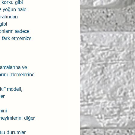
 korku gibi 
z yoğun hale 
arafından 
gibi 
onların sadece 
i fark etmemize 
lamalarına ve 
arını izlemelerine 
kı” modeli, 
ler 
mini 
eneyimlerini diğer 
. Bu durumlar 