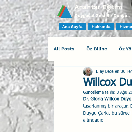
Anahtar Eğitim
Duygusal Zeki Bir Dünya..
Ana Sayfa
Hakkında
Hizme
All Posts
Öz Bilinç
Öz Yö
Eray Beceren
30 Te
Sosyal Bilinç
İlişki Yöne
Willcox Du
Güncelleme tarihi:
3 Ağu 2
Yaratıcı Drama
İnsan Fa
Dr. Gloria Willcox Duyg
tasarlanmış bir araçtır.
Duygu Çarkı, bu süreci k
Duygusal Zeka Koçluğu
altındadır.