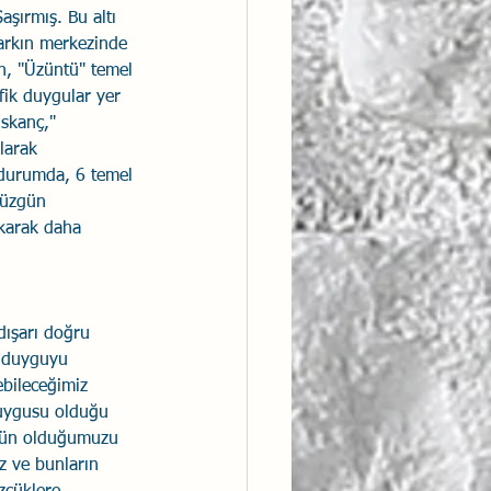
şırmış. Bu altı 
arkın merkezinde 
in, "Üzüntü" temel 
fik duygular yer 
ıskanç," 
larak 
 durumda, 6 temel 
 üzgün 
akarak daha 
dışarı doğru 
r duyguyu 
ebileceğimiz 
duygusu olduğu 
zgün olduğumuzu 
iz ve bunların 