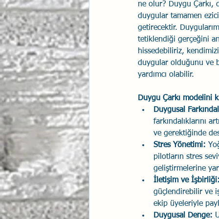
ne olur? Duygu Çarkı, d
duygular tamamen ezici 
getirecektir. Duygularım
tetiklendiği gerçeğini 
hissedebiliriz, kendimi
duygular olduğunu ve bu
yardımcı olabilir.
Duygu Çarkı modelini ku
Duygusal Farkındal
farkındalıklarını ar
ve gerektiğinde des
Stres Yönetimi:
 Yo
pilotların stres sev
geliştirmelerine yar
İletişim ve İşbirliği
güçlendirebilir ve i
ekip üyeleriyle payl
Duygusal Denge:
 