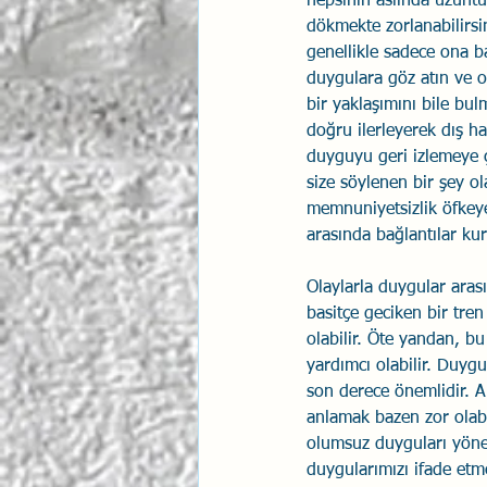
hepsinin aslında üzüntü
dökmekte zorlanabilirsin
genellikle sadece ona b
duygulara göz atın ve o
bir yaklaşımını bile bul
doğru ilerleyerek dış ha
duyguyu geri izlemeye ça
size söylenen bir şey ola
memnuniyetsizlik öfkeye
arasında bağlantılar kur
Olaylarla duygular arası
basitçe geciken bir tre
olabilir. Öte yandan, bu
yardımcı olabilir. Duyg
son derece önemlidir. An
anlamak bazen zor olabil
olumsuz duyguları yönet
duygularımızı ifade etme