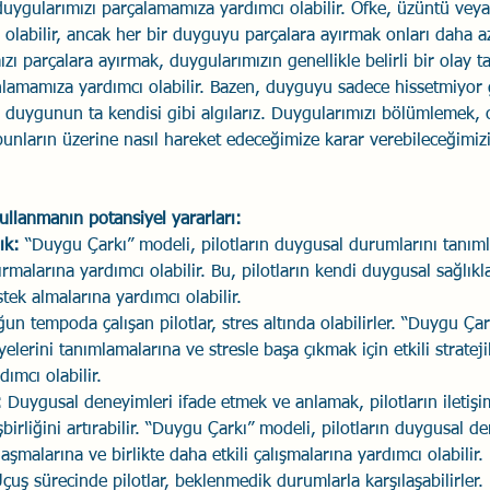
uygularımızı parçalamamıza yardımcı olabilir. Öfke, üzüntü veya
olabilir, ancak her bir duyguyu parçalara ayırmak onları daha a
ızı parçalara ayırmak, duygularımızın genellikle belirli bir olay t
anlamamıza yardımcı olabilir. Bazen, duyguyu sadece hissetmiyor 
zi duygunun ta kendisi gibi algılarız. Duygularımızı bölümlemek, 
nların üzerine nasıl hareket edeceğimize karar verebileceğimiz
llanmanın potansiyel yararları:
ık:
 “Duygu Çarkı” modeli, pilotların duygusal durumlarını tanım
tırmalarına yardımcı olabilir. Bu, pilotların kendi duygusal sağlıkl
tek almalarına yardımcı olabilir.
ğun tempoda çalışan pilotlar, stres altında olabilirler. “Duygu Çar
iyelerini tanımlamalarına ve stresle başa çıkmak için etkili strateji
dımcı olabilir.
:
 Duygusal deneyimleri ifade etmek ve anlamak, pilotların iletişi
şbirliğini artırabilir. “Duygu Çarkı” modeli, pilotların duygusal d
aşmalarına ve birlikte daha etkili çalışmalarına yardımcı olabilir.
Uçuş sürecinde pilotlar, beklenmedik durumlarla karşılaşabilirler