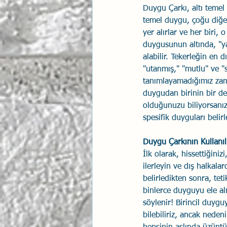
Duygu Çarkı, altı temel
temel duygu, çoğu diğer
yer alırlar ve her biri,
duygusunun altında, "yal
alabilir. Tekerleğin en d
"utanmış," "mutlu" ve "s
tanımlayamadığımız zam
duygudan birinin bir de
olduğunuzu biliyorsanız
spesifik duyguları belir
Duygu Çarkının Kullanı
İlk olarak, hissettiğini
ilerleyin ve dış halkala
belirledikten sonra, tet
binlerce duyguyu ele al
söylenir! Birincil duyg
bilebiliriz, ancak neden