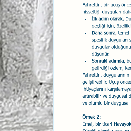
Fahrettin, bir uçuş önce
hissettiği duyguları dah
İlk adım olarak,
 Du
geçtiği için, özell
Daha sonra,
 temel
spesifik duyguları s
duygular olduğunu 
düşünür.
Sonraki adımda,
 b
getirdiği özlem, ke
Fahrettin, duygularının 
geliştirebilir. Uçuş ön
ihtiyaçlarını karşılamaya
artırabilir ve duygusal 
ve olumlu bir duygusal sa
Örnek-2:
Emel, bir ticari 
Havayol