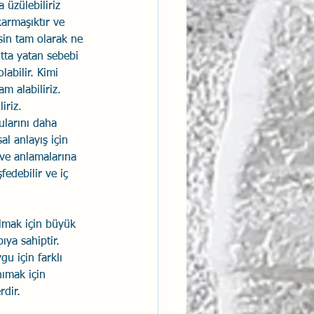
 üzülebiliriz 
armaşıktır ve 
ntısal Bütünsellik
ssin tam olarak ne 
tta yatan sebebi 
abilir. Kimi 
derlik
m alabiliriz. 
iriz.
ularını daha 
al anlayış için 
e ve anlamalarına 
fedebilir ve iç 
lmak için büyük 
ıya sahiptir. 
u için farklı 
ımak için 
rdir.