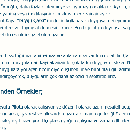
Pilot Kaya,
 “Duygu Çarkı” 
modelini kullanarak duygusal dengeyi 
rir. Örneğin, daha fazla dinlenmeye ve uyumaya odaklanır. Ayrıca, 
z yapma veya meditasyon gibi aktivitelere zaman ayırır.
lot Kaya
 “Duygu Çarkı” 
modelini kullanarak duygusal deneyimini 
çlendirir ve duygusal dengesini korur. Bu da pilotun duygusal sağl
ebilecek olumsuz etkileri azaltır.
ıl hissettiğimizi tanımamıza ve anlamamıza yardımcı olabilir. Çar
emel duygulardan kaynaklanan birçok farklı duyguyu listeler. Nas
duygulara yol açan nedir diye düşünebilir ve bununla ilgili adımla
ndirgeyerek, duyguların çok daha az ezici hissettirebiliriz. 
ünden Örnekler;
yolu Pilotu
 olarak çalışıyor ve düzenli olarak uzun mesafeli uçuş
manlarda, iş stresi ve ailesinden uzakta olmanın getirdiği özlem
 sıkışmış hissediyor. Uçuşlarda yoğun çalışma ve zaman dilimler
miş.