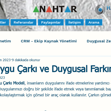
tler
Referanslar
Paylaşımlar
İletişim
Arama
netim
CRM - Ekip Kaynak Yönetimi
Duygusal Z
m 2023
9 dakikada okunur
timi
Harrison Assessments
Sosyal Bilinç
S
ygu Çarkı ve Duygusal Farkı
023
ktörleri - Human Factors
Güvenli Davranış
Yara
u Çarkı Modeli
, insanların duygularını ifade etmelerine yardımcı
 Duygularımızı doğru bir şekilde ifade etmek veya tanımlamak baz
olaylaştırmak için görsel bir araç olarak kullanılır. Çarkın görsel
Uçak Kazaları
Sosyal Zekâ
Eğiticinin Eğitimi