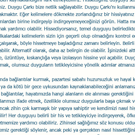
den kaynaklandığını fark etmeyebiliriz. Hissettiğiniz duyguyu sö
iz. Duygu Çarkı bize netlik sağlayabilir. Duygu Çarkı'nı kullanma
akmaktır. Eğer kelimelere dökmekte zorlandığınız bir hissiyatınız
nlardan birine indirgeyip indirgeyemeyeceğinizi görün. Hatta me
mak yardımcı olabilir. Hissediyorsanız, temel duyguyu belirledikte
lkalardaki kelimelerin sizin için geçerli olup olmadığını kontrol e
lışarak, böyle hissetmeye başladığınız zamanı belirleyin. Belirli
bilir. Alternatif olarak, daha az belirgin de olabilir. İşinizdeki alt
, üzüntüye, kıskançlığa veya izolasyon hissine yol açabilir. Duyg
mak, olumsuz duyguların tetikleyicisine yönelik adımlar atmanıza
nda bağlantılar kurmak, pazartesi sabahı huzursuzluk ve hayal kır
n ya da kötü bir gece uykusundan kaynaklanabileceğini anlamanı
 bağlantılar, hayatımızda hangi alanların ele alınması gerektiğin
ularımızı ifade etmek, özellikle olumsuz duygularla başa çıkmak v
cak zihin çok karmaşık bir yapıya sahiptir ve kendimizi nasıl his
ir! Her duyguyu belirli bir his ve tetikleyiciye indirgeyerek, öfk
memize yardımcı olabiliriz. Zihinsel sağlığımız söz konusu old
miz gerektiği söylenir, ancak peki ya gerçekten nasıl hissettiğini