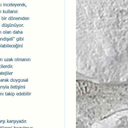
ı inceleyerek, 
 kullanır.
li bir dönemden 
i düşünüyor.
n olan daha 
ndişeli" gibi 
abileceğini 
en uzak olmanın 
lerdir.
tejiler 
parak duygusal 
ıyla iletişimi 
ı takip edebilir 
şı karşıyadır. 