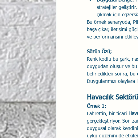
Duygusal Denge:
 
stratejiler gelişti
çıkmak için egzersi
Bu örnek senaryoda, Pi
başa çıkar, iletişimi gü
ve performansını etkiley
Sözün Özü;
Renk kodlu bu çark, nas
duygudan oluşur ve bu t
belirledikten sonra, bu 
Duygularımızı olaylara i
Havacılık Sektör
Örnek-1:
Fahrettin, bir ticari 
Hava
gerçekleştiriyor. Son za
duygusal olarak kendini
uyku düzenini de etkile