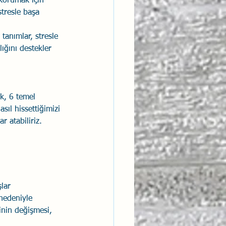
korumak için 
stresle başa 
tanımlar, stresle 
ığını destekler 
k, 6 temel 
ıl hissettiğimizi 
r atabiliriz. 
lar 
 nedeniyle 
inin değişmesi, 