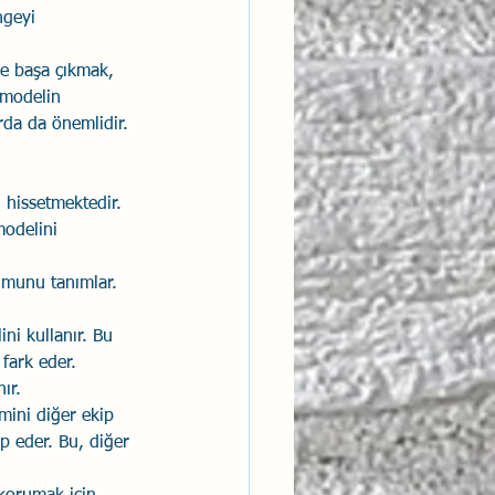
ngeyi 
e başa çıkmak, 
u modelin 
rda da önemlidir.
 hissetmektedir. 
odelini 
umunu tanımlar. 
ni kullanır. Bu 
fark eder. 
ır.
mini diğer ekip 
p eder. Bu, diğer 