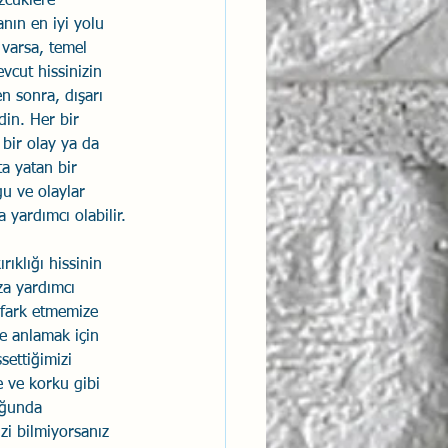
zcüklere 
nın en iyi yolu 
 varsa, temel 
vcut hissinizin 
n sonra, dışarı 
din. Her bir 
 bir olay ya da 
ta yatan bir 
u ve olaylar 
 yardımcı olabilir.
ıklığı hissinin 
za yardımcı 
i fark etmemize 
e anlamak için 
settiğimizi 
e ve korku gibi 
uğunda 
zi bilmiyorsanız 