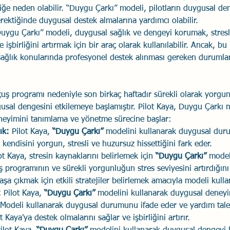
ğe neden olabilir. “Duygu Çarkı” modeli, pilotların duygusal de
ektiğinde duygusal destek almalarına yardımcı olabilir.
Duygu Çarkı” modeli, duygusal sağlık ve dengeyi korumak, stresl
 işbirliğini artırmak için bir araç olarak kullanılabilir. Ancak, b
sağlık konularında profesyonel destek alınması gereken durumla
çuş programı nedeniyle son birkaç haftadır sürekli olarak yorgun
sal dengesini etkilemeye başlamıştır. Pilot Kaya, Duygu Çarkı m
neyimini tanımlama ve yönetme sürecine başlar:
ık:
 Pilot Kaya,
 “Duygu Çarkı”
 modelini kullanarak duygusal dur
 kendisini yorgun, stresli ve huzursuz hissettiğini fark eder.
ot Kaya, stresin kaynaklarını belirlemek için
 “Duygu Çarkı” 
modeli
programının ve sürekli yorgunluğun stres seviyesini artırdığını 
şa çıkmak için etkili stratejiler belirlemek amacıyla modeli kullan
:
 Pilot Kaya,
 “Duygu Çarkı” 
modelini kullanarak duygusal deneyi
. Modeli kullanarak duygusal durumunu ifade eder ve yardım tale
t Kaya'ya destek olmalarını sağlar ve işbirliğini artırır.