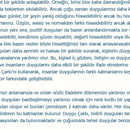
t bir şekilde anlaşılabilir. Örneğin, birisi bize kaba davrandığında
da beklerken sıkılabiliriz. Ancak çoğu zaman duygularımız daha k
Savaş Sanatı
Wellbeing
İlişki Yönetimi
Bağla
Bazı günler, bir şeyin yanlış olduğunu hissedebiliriz ancak bu hi
anırız. Üzgün, sessiz ve normalden farklı hissedebiliriz ancak al
nun yanı sıra, pozitif duyguları da bazen anlamlandırmakta zor ol
acılık
Eğitimler
Duygusal Zekâ
Stres
Li
edebilir, kendimize güven duyabilir, değerli hissedebilir veya ilha
a bile bazen neden böyle hissettiğimizi tam olarak anlayamayabil
uları daha ayrıntılı ve hassas bir şekilde sunarak, kişilerin duyg
amalarına yardımcı olur. Bu, kişisel iç gözlem, iletişim ve duygus
r ve insanların duygularını daha etkili bir şekilde ifade etmelerin
 Çarkı'nı kullanarak, insanlar duygularının farklı katmanlarını keş
r farkındalık geliştirebilir.
mızı anlamamıza ve onları sözlü ifadelere dökmemize yardımcı o
k duyguları basitleştirmeye yardımcı olmak için renk kodlu bir yap
dan oluşur ve bunları çevreleyen 2 katman daha vardır. Her duyg
österen bu katmanlar bulunur. Duygu Çarkı, belirli duyguları tan
aryasyonları da bulunmaktadır ve çoğunlukla temel duygular benze