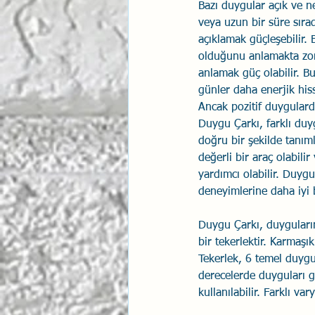
Bazı duygular açık ve ne
veya uzun bir süre sıra
İlişki Yönetimi
Sun Tzu 
açıklamak güçleşebilir. 
olduğunu anlamakta zorl
anlamak güç olabilir. Bu
Psikolojik Güvenlik
Hav
günler daha enerjik hiss
Ancak pozitif duygulard
Duygu Çarkı, farklı duyg
doğru bir şekilde tanıml
değerli bir araç olabili
yardımcı olabilir. Duygu
deneyimlerine daha iyi bi
Duygu Çarkı, duyguları
bir tekerlektir. Karmaşı
Tekerlek, 6 temel duygu
derecelerde duyguları g
kullanılabilir. Farklı v