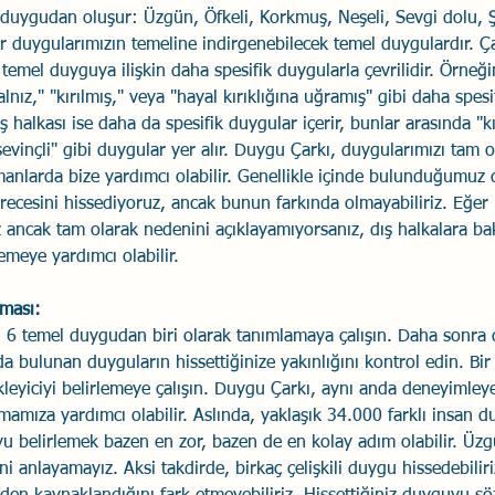
 duygudan oluşur: Üzgün, Öfkeli, Korkmuş, Neşeli, Sevgi dolu, Şa
 duygularımızın temeline indirgenebilecek temel duygulardır. Ç
 o temel duyguya ilişkin daha spesifik duygularla çevrilidir. Örneğ
nız," "kırılmış," veya "hayal kırıklığına uğramış" gibi daha spesi
ış halkası ise daha da spesifik duygular içerir, bunlar arasında "k
evinçli" gibi duygular yer alır. Duygu Çarkı, duygularımızı tam o
anlarda bize yardımcı olabilir. Genellikle içinde bulunduğumuz
recesini hissediyoruz, ancak bunun farkında olmayabiliriz. Eğer
 ancak tam olarak nedenini açıklayamıyorsanız, dış halkalara b
lemeye yardımcı olabilir.
lması:
zi, 6 temel duygudan biri olarak tanımlamaya çalışın. Daha sonra 
rda bulunan duyguların hissettiğinize yakınlığını kontrol edin. Bi
ikleyiciyi belirlemeye çalışın. Duygu Çarkı, aynı anda deneyimley
mamıza yardımcı olabilir. Aslında, yaklaşık 34.000 farklı insan 
uyu belirlemek bazen en zor, bazen de en kolay adım olabilir. Ü
ini anlayamayız. Aksi takdirde, birkaç çelişkili duygu hissedebilir