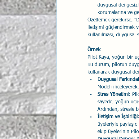
duygusal dengesizli
korumalarına ve ger
Özetlemek gerekirse, “
iletişimi güçlendirmek ve
kullanılması, duygusal 
Örnek
Pilot Kaya, yoğun bir u
Bu durum, pilotun duygu
kullanarak duygusal de
Duygusal Farkındal
Modeli inceleyerek,
Stres Yönetimi:
 Pil
sayede, yoğun uçuş 
Ardından, stresle ba
İletişim ve İşbirliği
üyeleriyle paylaşır
ekip üyelerinin Pilo