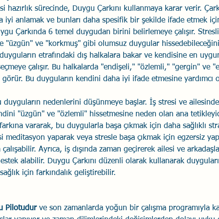
si hazırlık sürecinde, Duygu Çarkını kullanmaya karar verir. Çark
a iyi anlamak ve bunları daha spesifik bir şekilde ifade etmek için
ygu Çarkında 6 temel duygudan birini belirlemeye çalışır. Stres
ikle "üzgün" ve "korkmuş" gibi olumsuz duygular hissedebileceğin
 duyguların etrafındaki dış halkalara bakar ve kendisine en uygu
eçmeye çalışır. Bu halkalarda "endişeli," "özlemli," "gergin" ve "e
görür. Bu duyguların kendini daha iyi ifade etmesine yardımcı ol
u duyguların nedenlerini düşünmeye başlar. İş stresi ve ailesind
ndini "üzgün" ve "özlemli" hissetmesine neden olan ana tetikleyici
farkına vararak, bu duygularla başa çıkmak için daha sağlıklı stra
cesi meditasyon yaparak veya stresle başa çıkmak için egzersiz ya
 çalışabilir. Ayrıca, iş dışında zaman geçirerek ailesi ve arkadaşlar
destek alabilir. Duygu Çarkını düzenli olarak kullanarak duyguların
ğlık için farkındalık geliştirebilir.
u Pilotudur
 ve son zamanlarda yoğun bir çalışma programıyla kar