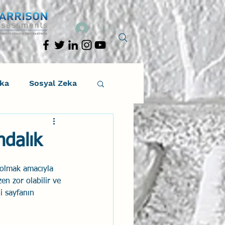
Giriş
eka
Sosyal Zeka
osyal Zeka
ndalık
tıcı Drama
 olmak amacıyla 
en zor olabilir ve 
i sayfanın 
Liderlik