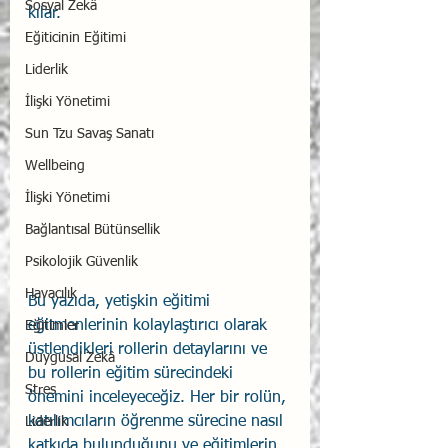
Sosyal Zekâ
kılar.
Eğiticinin Eğitimi
Liderlik
İlişki Yönetimi
Sun Tzu Savaş Sanatı
Wellbeing
İlişki Yönetimi
Bağlantısal Bütünsellik
Psikolojik Güvenlik
Havacılık
Bu yazıda, yetişkin eğitimi 
eğitmenlerinin kolaylaştırıcı olarak 
Eğitimler
üstlendikleri rollerin detaylarını ve 
Duygusal Zekâ
bu rollerin eğitim sürecindeki 
Stres
önemini inceleyeceğiz. Her bir rolün, 
katılımcıların öğrenme sürecine nasıl 
Liderlik
katkıda bulunduğunu ve eğitimlerin 