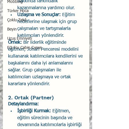
hakkında farkındalık 
Mobbing
kazanmalarına yardımcı olur.
Türker Hoca
Uzlaşma ve Sonuçlar:
 Eğitim 
Çoklu Zekâ
hedeflerine ulaşmak için grup 
çalışmaları ve tartışmalarla 
Beyin
katılımcıları yönlendirir.
Uçuş Emniyeti
Örnek:
 Bir liderlik eğitiminde 
EQ For Cabin Crews
eğitmen, Johari Penceresi modelini 
kullanarak katılımcılara kendilerini ve 
başkalarını daha iyi anlamalarını 
sağlar. Grup çalışmaları ile 
katılımcıları uzlaşmaya ve ortak 
kararlara yönlendirir.
2. Ortak (Partner)
Detaylandırma:
İşbirliği Kurmak:
 Eğitmen, 
eğitim sürecinin başında ve 
devamında katılımcılarla işbirliği 