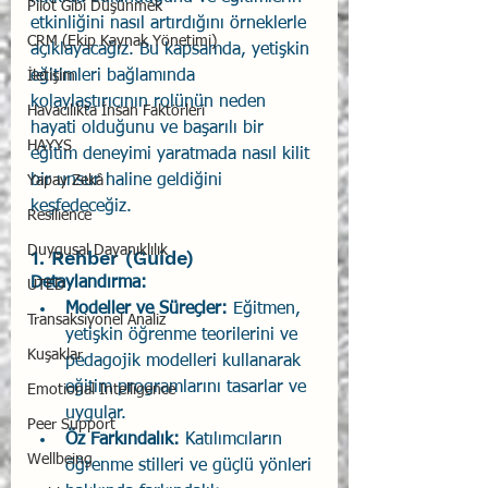
Pilot Gibi Düşünmek
etkinliğini nasıl artırdığını örneklerle 
CRM (Ekip Kaynak Yönetimi)
açıklayacağız. Bu kapsamda, yetişkin 
eğitimleri bağlamında 
İletişim
kolaylaştırıcının rolünün neden 
Havacılıkta İnsan Faktörleri
hayati olduğunu ve başarılı bir 
HAYYS
eğitim deneyimi yaratmada nasıl kilit 
bir unsur haline geldiğini 
Yapay Zekâ
keşfedeceğiz.
Resilience
Duygusal Dayanıklılık
1. Rehber (Guide)
Detaylandırma:
UTED
Modeller ve Süreçler:
 Eğitmen, 
Transaksiyonel Analiz
yetişkin öğrenme teorilerini ve 
Kuşaklar
pedagojik modelleri kullanarak 
eğitim programlarını tasarlar ve 
Emotional Intelligence
uygular.
Peer Support
Öz Farkındalık:
 Katılımcıların 
Wellbeing
öğrenme stilleri ve güçlü yönleri 