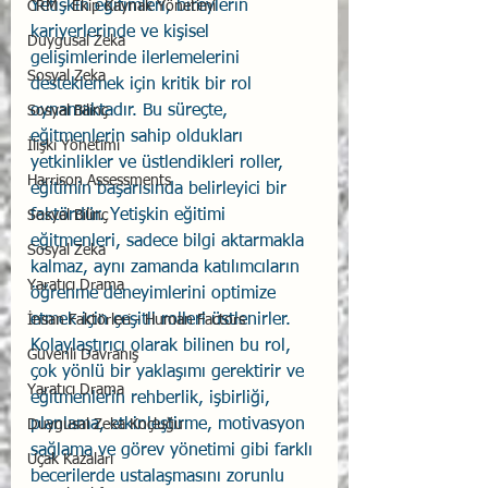
Yetişkin eğitimleri, bireylerin 
CRM - Ekip Kaynak Yönetimi
kariyerlerinde ve kişisel 
Duygusal Zeka
gelişimlerinde ilerlemelerini 
Sosyal Zeka
desteklemek için kritik bir rol 
oynamaktadır. Bu süreçte, 
Sosyal Bilinç
eğitmenlerin sahip oldukları 
İlişki Yönetimi
yetkinlikler ve üstlendikleri roller, 
Harrison Assessments
eğitimin başarısında belirleyici bir 
faktördür. Yetişkin eğitimi 
Sosyal Bilinç
eğitmenleri, sadece bilgi aktarmakla 
Sosyal Zeka
kalmaz, aynı zamanda katılımcıların 
Yaratıcı Drama
öğrenme deneyimlerini optimize 
etmek için çeşitli rolleri üstlenirler. 
İnsan Faktörleri - Human Factors
Kolaylaştırıcı olarak bilinen bu rol, 
Güvenli Davranış
çok yönlü bir yaklaşımı gerektirir ve 
Yaratıcı Drama
eğitmenlerin rehberlik, işbirliği, 
planlama, etkinleştirme, motivasyon 
Duygusal Zeka Koçluğu
sağlama ve görev yönetimi gibi farklı 
Uçak Kazaları
becerilerde ustalaşmasını zorunlu 