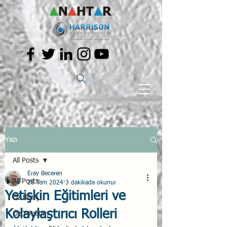
Yazı
All Posts
Eray Beceren
All Posts
28 Tem 2024
3 dakikada okunur
Yetişkin Eğitimleri ve
Öz Bilinç
Kolaylaştırıcı Rolleri
Öz Yönetim