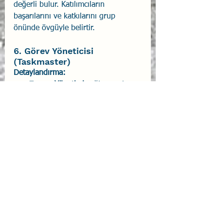
değerli bulur. Katılımcıların 
başarılarını ve katkılarını grup 
önünde övgüyle belirtir.
6. Görev Yöneticisi 
(Taskmaster)
Detaylandırma:
Zaman Yönetimi:
 Eğitmen, her 
oturumun belirlenen zaman 
çerçevesinde kalmasını sağlar.
Odaklanma ve Görev 
Yönetimi:
 Katılımcıların dikkatini 
ve enerjisini eğitim hedeflerine 
odaklar.
Çatışma Yönetimi:
 Eğitim 
sürecinde ortaya çıkan grup içi 
çatışmaları etkili bir şekilde 
yönetir.
Örnek:
 Bir zaman yönetimi 