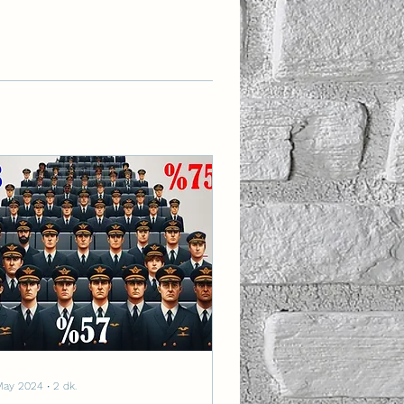
May 2024
∙
2
dk.