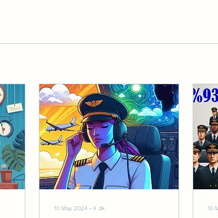
10 May 2024
∙
4
dk.
10 