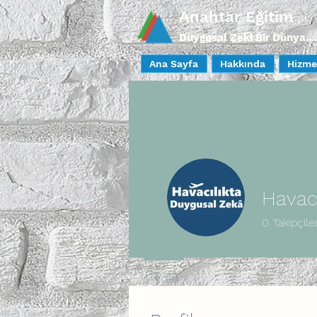
Anahtar Eğitim
Duygusal Zeki Bir Dünya..
Ana Sayfa
Hakkında
Hizme
Havacı
0
Takipçile
Profil