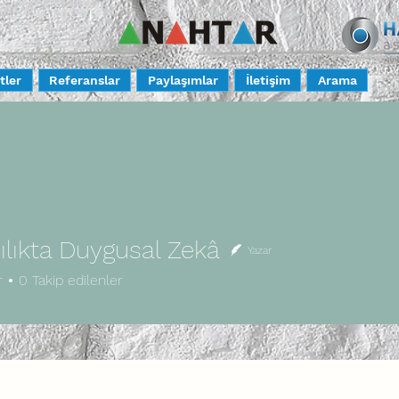
tler
Referanslar
Paylaşımlar
İletişim
Arama
lıkta Duygusal Zekâ
Yazar
r
0
Takip edilenler