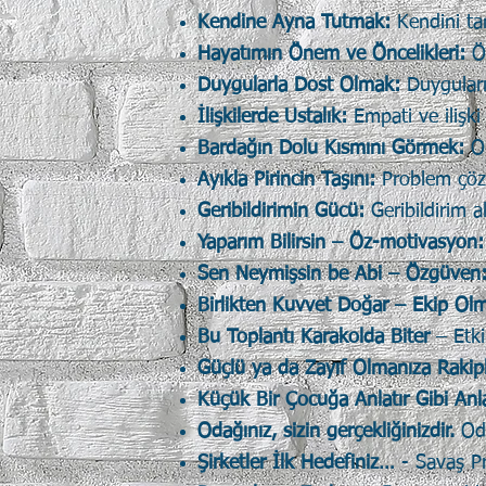
Kendine Ayna Tutmak:
Kendini ta
Hayatımın Önem ve Öncelikleri:
Ö
Duygularla Dost Olmak:
Duygular
İlişkilerde Ustalık:
Empati ve ilişki
Bardağın Dolu Kısmını Görmek:
Ol
Ayıkla Pirincin Taşını:
Problem çözm
Geribildirimin Gücü:
Geribildirim a
Yaparım Bilirsin – Öz-motivasyon
Sen Neymişsin be Abi – Özgüven
Birlikten Kuvvet Doğar – Ekip Ol
Bu Toplantı Karakolda Biter
– Etki
Güçlü ya da Zayıf Olmanıza Rakipl
Küçük Bir Çocuğa Anlatır Gibi An
Odağınız, sizin gerçekliğinizdir.
Od
Şirketler İlk Hedefiniz…
- Savaş Pr