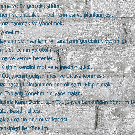
nıma ve öz-gerçekleştirim.
nem ve önceliklerin belirlenmesi ve planlanması.
ımızı tanımak ve yönetmek.
 yönetimi.
ayların ve insanların iyi taraflarını görebilme yetkinliği.
e sürecinin yürütülmesi.
lma ve verme becerileri.
:
Kişinin kendini motive etmesinin gücü.
:
Özgüvenin geliştirilmesi ve ortaya konması.
ma:
Başarılı olmanın en önemli şartı: Ekip olmak
n Toplantı Yönetiminin yansımaları.
eriniz Karar Verir…
Sun Tzu Savaş Sanatından Yönetim Bece
lat…
Basitlik İlkesi.
aklanmanın önemi ve katkısı
ensipleri ile Yönetim.