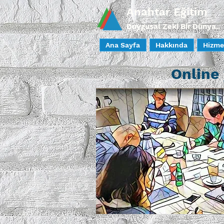
Anahtar Eğitim
Duygusal Zeki Bir Dünya..
Ana Sayfa
Hakkında
Hizme
Online 