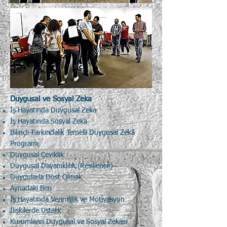
Duygusal ve Sosyal Zeka
İş Hayatında Duygusal Zeka
İş Hayatında Sosyal Zeka
Bilinçli-Farkındalık Temelli Duygusal Zekâ
Programı
Duygusal Çeviklik
Duygusal Dayanıklılık (Resilience)
Duygularla Dost Olmak
Aynadaki Ben
İş Hayatında Verimlilik ve Motivasyon
İlişkilerde Ustalık
Kurumların Duygusal ve Sosyal Zekası