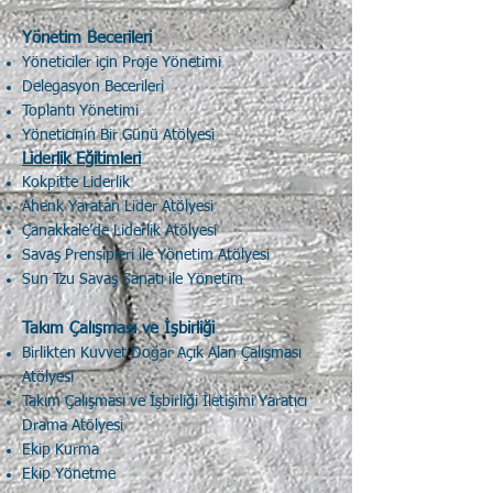
Yönetim Becerileri
Yöneticiler için Proje Yönetimi
Delegasyon Becerileri
Toplantı Yönetimi
Yöneticinin Bir Günü Atölyesi
Liderlik Eğitimleri
Kokpitte Liderlik
Ahenk Yaratan Lider Atölyesi
Çanakkale’de Liderlik Atölyesi
Savaş Prensipleri ile Yönetim Atölyesi
Sun Tzu Savaş Sanatı ile Yönetim
Takım Çalışması ve İşbirliği
Birlikten Kuvvet Doğar Açık Alan Çalışması
Atölyesi
Takım Çalışması ve İşbirliği İletişimi Yaratıcı
Drama Atölyesi
Ekip Kurma
Ekip Yönetme