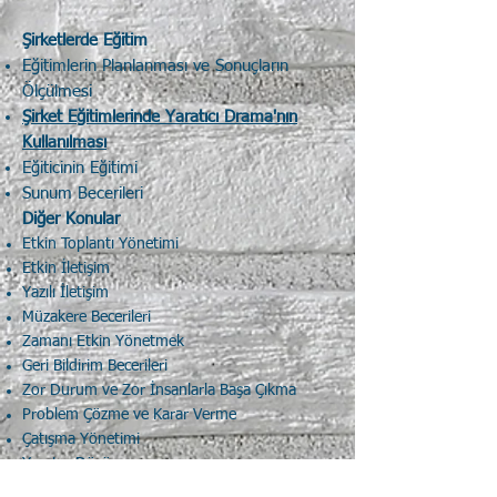
Şirketlerde Eğitim
Eğitimlerin Planlanması ve Sonuçların
Ölçülmesi
Şirket Eğitimlerinde Yaratıcı Drama'nın
Kullanılması
Eğiticinin Eğitimi
Sunum Becerileri
Diğer Konular
Etkin Toplantı Yönetimi
Etkin İletişim
Yazılı İletişim
Müzakere Becerileri
Zamanı Etkin Yönetmek
Geri Bildirim Becerileri
Zor Durum ve Zor İnsanlarla Başa Çıkma
Problem Çözme ve Karar Verme
Çatışma Yönetimi
Yaratıcı Düşünme
İş Hayatında Çatışma Yönetimi