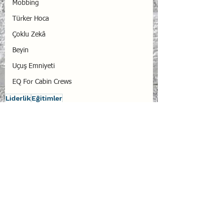
Mobbing
Türker Hoca
Çoklu Zekâ
Beyin
Uçuş Emniyeti
EQ For Cabin Crews
Liderlik
Eğitimler
Hepsini Gör
İlgili Yazılar