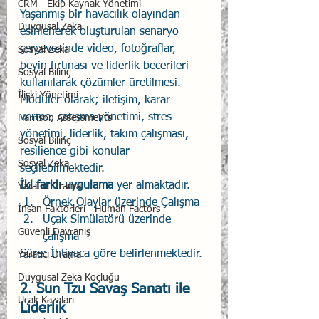
CRM - Ekip Kaynak Yönetimi
Yaşanmış bir havacılık olayından 
Duygusal Zeka
esinlenerek oluşturulan senaryo 
çerçevesinde video, fotoğraflar, 
Sosyal Zeka
beyin fırtınası ve liderlik becerileri 
Sosyal Bilinç
kullanılarak çözümler üretilmesi. 
İlişki Yönetimi
Modüler olarak; iletişim, karar 
verme, çatışma yönetimi, stres 
Harrison Assessments
yönetimi, liderlik, takım çalışması, 
Sosyal Bilinç
resilience gibi konular 
Sosyal Zeka
seçilebilmektedir. 
İki farklı uygulama 
yer almaktadır.
Yaratıcı Drama
Örnek Olaylar üzerinde Çalışma
İnsan Faktörleri - Human Factors
Uçak Simülatörü üzerinde 
Güvenli Davranış
çalışma
Süre: İhtiyaca göre belirlenmektedir.
Yaratıcı Drama
Duygusal Zeka Koçluğu
2. Sun Tzu Savaş Sanatı ile 
Uçak Kazaları
Liderlik