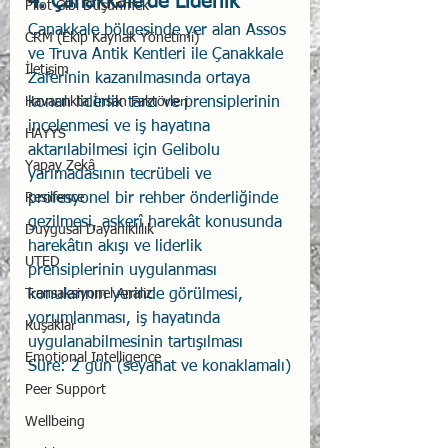
4. Çanakkale’de Liderlik
Pilot Gibi Düşünmek
Çanakkale bölgesinde yer alan Assos 
CRM (Ekip Kaynak Yönetimi)
ve Truva Antik Kentleri ile Çanakkale 
İletişim
Zaferinin kazanılmasında ortaya 
Havacılıkta İnsan Faktörleri
konan liderlik tarzı ve prensiplerinin 
incelenmesi ve iş hayatına 
HAYYS
aktarılabilmesi için Gelibolu 
Yapay Zekâ
yarımadasının tecrübeli ve 
Resilience
profesyonel bir rehber önderliğinde 
gezilmesi, askerî harekât konusunda 
Duygusal Dayanıklılık
harekâtın akışı ve liderlik 
UTED
prensiplerinin uygulanması 
Transaksiyonel Analiz
konularının yerinde görülmesi, 
yorumlanması, iş hayatında 
Kuşaklar
uygulanabilmesinin tartışılması
Emotional Intelligence
Süre: 2 gün (seyahat ve konaklamalı)
Peer Support
Wellbeing