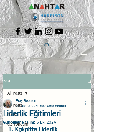
Yazı
All Posts
Eray Beceren
All Posts
29 Ara 2022
1 dakikada okunur
Liderlik Eğitimleri
Öz Bilinç
Güncelleme tarihi:
6 Eki 2024
Öz Yönetim
1. Kokpitte Liderlik