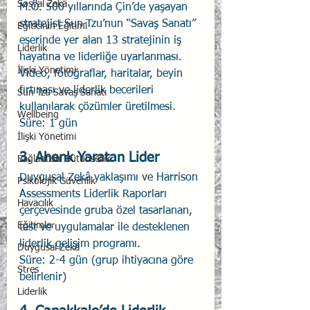
Sosyal Zekâ
M.Ö. 500 yıllarında Çin’de yaşayan 
stratejist Sun-Tzu’nun “Savaş Sanatı” 
Eğiticinin Eğitimi
eserinde yer alan 13 stratejinin iş 
Liderlik
hayatına ve liderliğe uyarlanması. 
İlişki Yönetimi
Video, fotoğraflar, haritalar, beyin 
fırtınası ve liderlik becerileri 
Sun Tzu Savaş Sanatı
kullanılarak çözümler üretilmesi.
Wellbeing
Süre: 1 gün
İlişki Yönetimi
3. Ahenk Yaratan Lider
Bağlantısal Bütünsellik
Duygusal Zekâ yaklaşımı ve Harrison 
Psikolojik Güvenlik
Assessments Liderlik Raporları 
Havacılık
çerçevesinde gruba özel tasarlanan, 
Eğitimler
test ve uygulamalar ile desteklenen 
liderlik gelişim programı.
Duygusal Zekâ
Süre: 2-4 gün (grup ihtiyacına göre 
Stres
belirlenir)
Liderlik