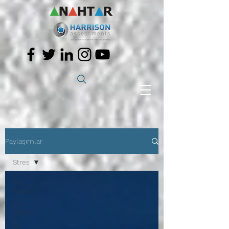
Paylaşımlar
Stres
All
Posts
Öz
Bilinç
Öz