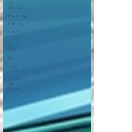
Peer
Support
Wellbeing
Mobbing
Türker
Hoca
Çoklu
Zekâ
Beyin
Uçuş
Emniyeti
EQ For
Cabin
Crews