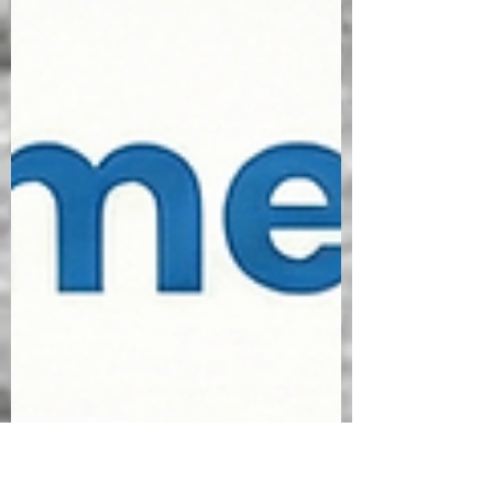
sinir sistemleri sürekli "hayatta kalma
modunda" kilitli kalmış liderleri
desteklemektir. İş yerinde stres o kadar
normalleştirilmiştir ki, genellikle
kaçınılmaz bir durum veya liderlerin daha
iyi yönetmesi gereken kişisel bir beceri
sorunu olarak görülmektedir. Ancak stresi
bireysel bir dayanıklılık sorunu olarak
görmek büyük bir hatadır; çünkü kronik
stres aslında bir "sistem hatasıdır". Str