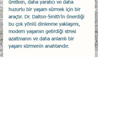
üretken, daha yaratıcı ve daha 
huzurlu bir yaşam sürmek için bir 
araçtır. Dr. Dalton-Smith’in önerdiği 
bu çok yönlü dinlenme yaklaşımı, 
modern yaşamın getirdiği stresi 
azaltmanın ve daha anlamlı bir 
yaşam sürmenin anahtarıdır.
Kendi yaşamınızda hangi dinlenme 
türlerine ihtiyacınız olduğunu 
belirleyerek, bu hediyelerden 
faydalanabilir ve hayatınızı 
dönüştürebilirsiniz. 
Unutmayın, dinlenme 
bir lüks değil, bir 
gerekliliktir.
Dalton-Smith, S. (2017). 
Sacred 
rest: Recover your life, renew your 
energy, restore your 