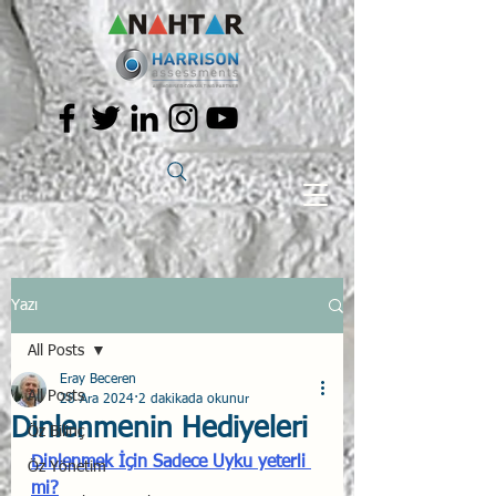
Yazı
All Posts
Eray Beceren
All Posts
28 Ara 2024
2 dakikada okunur
Dinlenmenin Hediyeleri
Öz Bilinç
Dinlenmek İçin Sadece Uyku yeterli 
Öz Yönetim
mi?