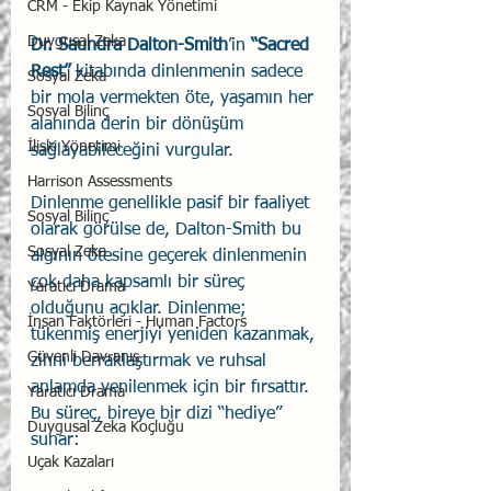
CRM - Ekip Kaynak Yönetimi
Duygusal Zeka
Dr. Saundra Dalton-Smith
’in 
“Sacred 
Rest”
 kitabında dinlenmenin sadece 
Sosyal Zeka
bir mola vermekten öte, yaşamın her 
Sosyal Bilinç
alanında derin bir dönüşüm 
İlişki Yönetimi
sağlayabileceğini vurgular. 
Harrison Assessments
Dinlenme genellikle pasif bir faaliyet 
Sosyal Bilinç
olarak görülse de, Dalton-Smith bu 
Sosyal Zeka
algının ötesine geçerek dinlenmenin 
çok daha kapsamlı bir süreç 
Yaratıcı Drama
olduğunu açıklar. Dinlenme; 
İnsan Faktörleri - Human Factors
tükenmiş enerjiyi yeniden kazanmak, 
Güvenli Davranış
zihni berraklaştırmak ve ruhsal 
anlamda yenilenmek için bir fırsattır. 
Yaratıcı Drama
Bu süreç, bireye bir dizi “hediye” 
Duygusal Zeka Koçluğu
sunar:
Uçak Kazaları