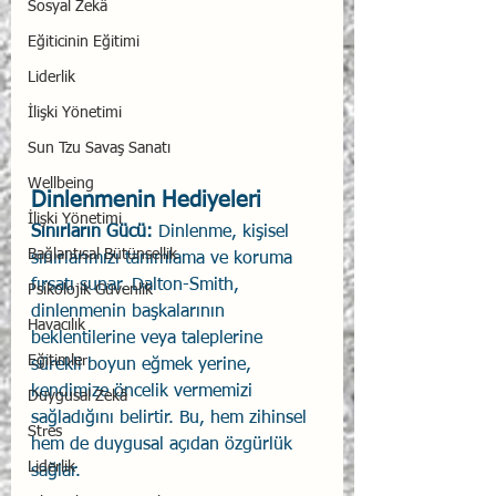
Sosyal Zekâ
Eğiticinin Eğitimi
Liderlik
İlişki Yönetimi
Sun Tzu Savaş Sanatı
Wellbeing
Dinlenmenin Hediyeleri
İlişki Yönetimi
Sınırların Gücü: 
Dinlenme, kişisel 
Bağlantısal Bütünsellik
sınırlarımızı tanımlama ve koruma 
fırsatı sunar. Dalton-Smith, 
Psikolojik Güvenlik
dinlenmenin başkalarının 
Havacılık
beklentilerine veya taleplerine 
Eğitimler
sürekli boyun eğmek yerine, 
kendimize öncelik vermemizi 
Duygusal Zekâ
sağladığını belirtir. Bu, hem zihinsel 
Stres
hem de duygusal açıdan özgürlük 
Liderlik
sağlar.