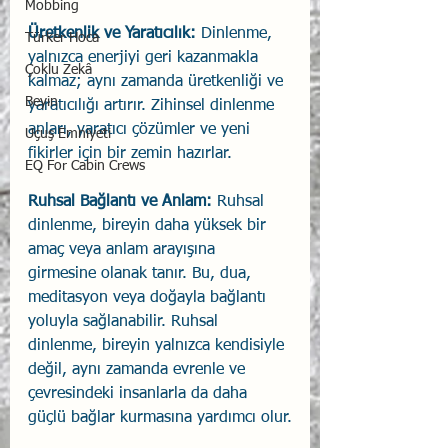
Mobbing
Üretkenlik ve Yaratıcılık: 
Dinlenme, 
Türker Hoca
yalnızca enerjiyi geri kazanmakla 
Çoklu Zekâ
kalmaz; aynı zamanda üretkenliği ve 
Beyin
yaratıcılığı artırır. Zihinsel dinlenme 
anları, yaratıcı çözümler ve yeni 
Uçuş Emniyeti
fikirler için bir zemin hazırlar.
EQ For Cabin Crews
Ruhsal Bağlantı ve Anlam: 
Ruhsal 
dinlenme, bireyin daha yüksek bir 
amaç veya anlam arayışına 
girmesine olanak tanır. Bu, dua, 
meditasyon veya doğayla bağlantı 
yoluyla sağlanabilir. Ruhsal 
dinlenme, bireyin yalnızca kendisiyle 
değil, aynı zamanda evrenle ve 
çevresindeki insanlarla da daha 
güçlü bağlar kurmasına yardımcı olur.