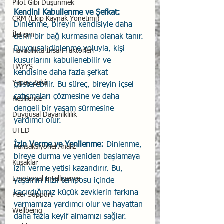
Pilot Gibi Düşünmek
Kendini Kabullenme ve Şefkat: 
CRM (Ekip Kaynak Yönetimi)
Dinlenme, bireyin kendisiyle daha 
İletişim
derin bir bağ kurmasına olanak tanır. 
Duygusal dinlenme yoluyla, kişi 
Havacılıkta İnsan Faktörleri
kusurlarını kabullenebilir ve 
HAYYS
kendisine daha fazla şefkat 
Yapay Zekâ
gösterebilir. Bu süreç, bireyin içsel 
çatışmaları çözmesine ve daha 
Resilience
dengeli bir yaşam sürmesine 
Duygusal Dayanıklılık
yardımcı olur.
UTED
İzin Verme ve Yenilenme: 
Dinlenme, 
Transaksiyonel Analiz
bireye durma ve yeniden başlamaya 
Kuşaklar
izin verme yetisi kazandırır. Bu, 
Emotional Intelligence
yaşamın hızlı temposu içinde 
kaçırdığımız küçük zevklerin farkına 
Peer Support
varmamıza yardımcı olur ve hayattan 
Wellbeing
daha fazla keyif almamızı sağlar.