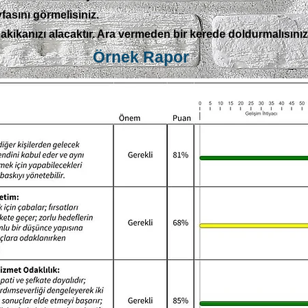
fasını görmelisiniz.
akikanızı alacaktır. Ara vermeden bir kerede doldurmalısınız
Örnek Rapor