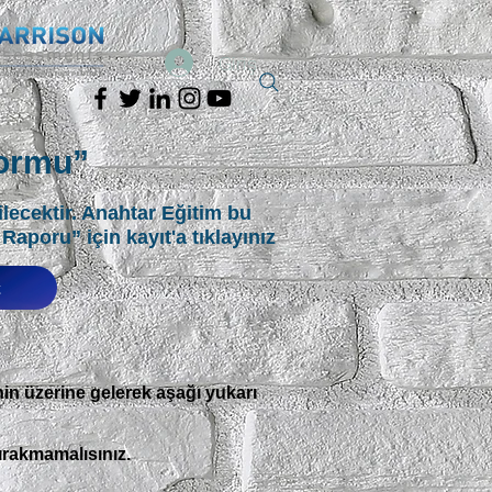
Giriş
Formu”
lecektir. Anahtar Eğitim bu
a Raporu”
için kayıt'a tıklayınız
t
nin üzerine gelerek aşağı yukarı
bırakmamalısınız.