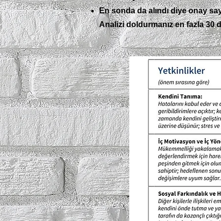
En sonda da alındı diye onay say
Analizi doldurmanız en fazla 30 d