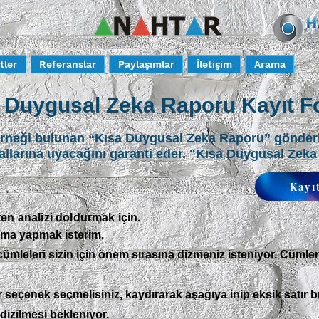
tler
Referanslar
Paylaşımlar
İletişim
Arama
 Duygusal Zeka Raporu Kayıt 
örneği bulunan “Kısa Duygusal Zeka Raporu” gönderi
larına uyacağını garanti eder. "Kısa Duygusal Zek
Kayı
ten analizi doldurmak için.
klama yapmak isterim.
cümleleri sizin için önem sırasına dizmeniz isteniyor. Cümle
bir seçenek seçmelisiniz, kaydırarak aşağıya inip eksik satır 
dizilmesi bekleniyor.