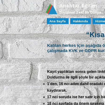
Anahtar Eğitim
Duygusal Zeki Bir Dünya..
Ana Sayfa
Hakkında
Hizme
“Kısa
Katılan herkes için aşağıda 
çalışmada KVK ve GDPR kural
Kayıt yaptıktan sonra gelen link
Doldurma ile ilgili şöyle bir açı
1’den, 16 ncı adım dahil oradaki 
kaydırarak.
17 nci soruda ise her satır için 
18 nci sayfada da önem sırasına 