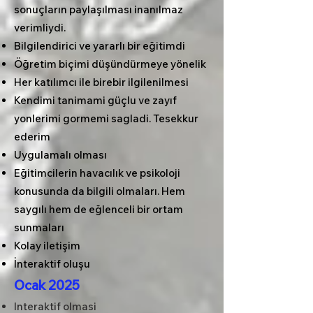
sonuçların paylaşılması inanılmaz
verimliydi.
Bilgilendirici ve yararlı bir eğitimdi
Öğretim biçimi düşündürmeye yönelik
Her katılımcı ile birebir ilgilenilmesi
Kendimi tanimami güçlu ve zayıf
yonlerimi gormemi sagladi. Tesekkur
ederim
Uygulamalı olması
Eğitimcilerin havacılık ve psikoloji
konusunda da bilgili olmaları. Hem
saygılı hem de eğlenceli bir ortam
sunmaları
Kolay iletişim
İnteraktif oluşu
Ocak 2025
Interaktif olmasi