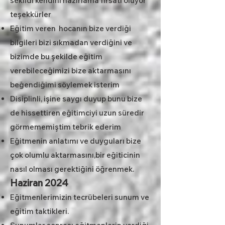
sekildi kendini hazırlama fırsatı oluyor
teşekkürler
Eğitim veren hocanın bize verdiği
bilgileri bizi sıkmadan verdiğini ve
bizimde bu şekilde eğitim
verebileceğimizi bize aktarmasını
beğendiğimi söylemek isterim
Disiplinli, işine saygı duyup bunu bize
de hissettiren eğitimciyi uzun süredir
görmememiştim tebrik ederim
Eğitmenin anlatımı ve duyguları bize
çok olumlu aktarmasını,bir eğiticinin
nasıl olması gerektiğini öğrenmek.
Haziran 2024
Eğitmenlerimizin tecrübeleri sunum ve
eğitim taktikleri.