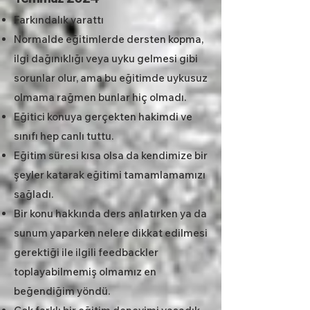
Farkındalık yarattı
Normalde eğitimlerde dersten kopma,
ilgi dağınıklığı veya uyku gelmesi gibi
sorunlar olur, ama bu eğitimde uykusuz
olmama rağmen bunlar hiç olmadı.
Eğitici konuya gerçekten hakimdi ve
sınıfı hep canlı tuttu.
Eğitim süresi kısa olsa da kendimize bir
şeyler katarak eğitimi tamamlamamızı
sağladı.
Bir konu hakkında ders anlatırken ya da
sunum yaparken nelere dikkat edilmesi
gerektiği ile ilgili feedbackler
toplayabilmemiş olmamız en
beğendiğim yöndü.