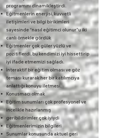
programını dinamikleştirdi.
Eğitmenlerin enerjisi, kuvvetli
iletişimleri ve bilgi birikimleri
sayesinde “nasıl eğitimci olunur”u iki
canlı örnekle gördük
Eğitmenler çok güler yüzlü ve
pozitiflerdi, bu kendimizi iyi hissettirip
iyi ifade etmemizi sağladı.
İnteraktif bir eğitim olması ve göz
teması kurarak her bir katılımcıya
anlattığı konuyu iletmesi.
Konusmacı olmak
Eğitim sunumları çok profesyonel ve
incelikle hazırlanmış
geribildirimler çok iyiydi
Eğitmenlerimizin bilgileri
Sunumlar konusunda aktuel geri