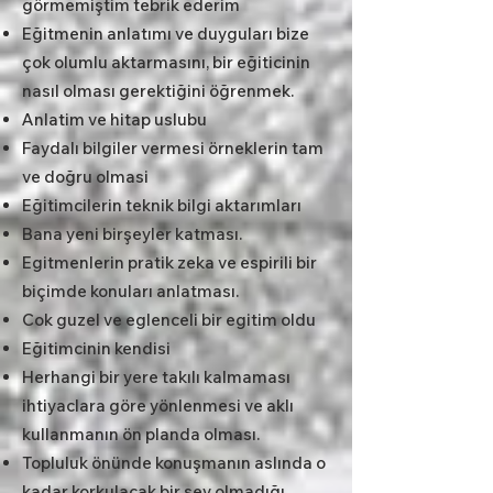
görmemiştim tebrik ederim
Eğitmenin anlatımı ve duyguları bize
çok olumlu aktarmasını, bir eğiticinin
nasıl olması gerektiğini öğrenmek.
Anlatim ve hitap uslubu
Faydalı bilgiler vermesi örneklerin tam
ve doğru olmasi
Eğitimcilerin teknik bilgi aktarımları
Bana yeni birşeyler katması.
Egitmenlerin pratik zeka ve espirili bir
biçimde konuları anlatması.
Cok guzel ve eglenceli bir egitim oldu
Eğitimcinin kendisi
Herhangi bir yere takılı kalmaması
ihtiyaclara göre yönlenmesi ve aklı
kullanmanın ön planda olması.
Topluluk önünde konuşmanın aslında o
kadar korkulacak bir şey olmadığı