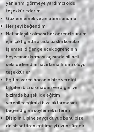
yanlarımı görmeye yardımcı oldu
teşekkür ederim
Gözlemlemek ve anlatım sunumu
Her şeyi beğendim
Net anlaşılır olması her öğrenci sunum
için çıktığında arada başka konular
işlemesi diğer gelecek ogrencinin
heyecanını kırması açısında bilincli
sekilde kendini hazırlama fırsatı oluyor
teşekkürler
Eğitim veren hocanın bize verdiği
bilgileri bizi sıkmadan verdiğini ve
bizimde bu şekilde eğitim
verebileceğimizi bize aktarmasını
beğendiğimi söylemek isterim
Disiplinli, işine saygı duyup bunu bize
de hissettiren eğitimciyi uzun süredir