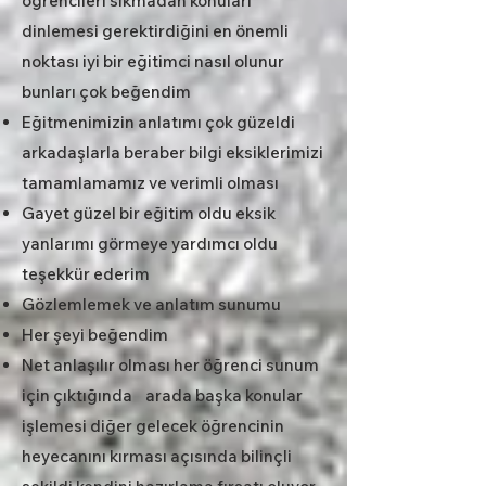
öğrencileri sıkmadan konuları
dinlemesi gerektirdiğini en önemli
noktası iyi bir eğitimci nasıl olunur
bunları çok beğendim
Eğitmenimizin anlatımı çok güzeldi
arkadaşlarla beraber bilgi eksiklerimizi
tamamlamamız ve verimli olması
Gayet güzel bir eğitim oldu eksik
yanlarımı görmeye yardımcı oldu
teşekkür ederim
Gözlemlemek ve anlatım sunumu
Her şeyi beğendim
Net anlaşılır olması her öğrenci sunum
için çıktığında arada başka konular
işlemesi diğer gelecek öğrencinin
heyecanını kırması açısında bilinçli