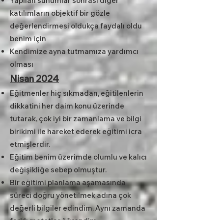
Yapılan sunumlar sonrası diğer
katılımların objektif bir gözle
değerlendirmesi oldukça faydalı oldu
benim için
Kendimize ayna tutmamıza yardımcı
olması
Nisan 2024
Eğitmenler hiç sıkmadan, eğitilenlerin
dikkatini her daim konu üzerinde
tutarak, çok iyi bir zamanlama ve bilgi
birikimi ile hareket ederek eğitimi icra
etmişlerdir.
Eğitim benim üzerimde olumlu ve kalıcı
değişikliğe sebep olmuştur.
Bir eğitimi planlama aşamasında
süreci doğru yönetilmek adına çok
değerli bilgiler edindim. Aynı zamanda