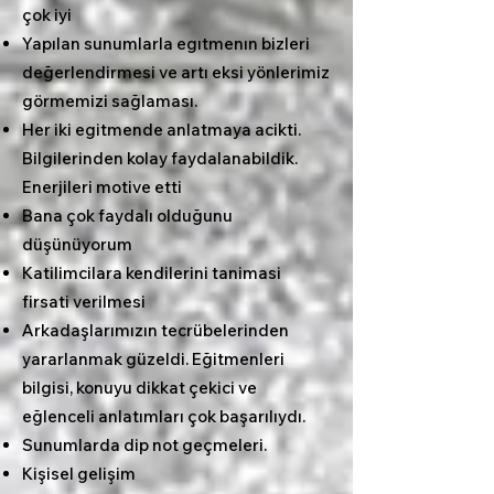
çok iyi
Yapılan sunumlarla egıtmenın bizleri
değerlendirmesi ve artı eksi yönlerimiz
görmemizi sağlaması.
Her iki egitmende anlatmaya acikti.
Bilgilerinden kolay faydalanabildik.
Enerjileri motive etti
Bana çok faydalı olduğunu
düşünüyorum
Katilimcilara kendilerini tanimasi
firsati verilmesi
Arkadaşlarımızın tecrübelerinden
yararlanmak güzeldi. Eğitmenleri
bilgisi, konuyu dikkat çekici ve
eğlenceli anlatımları çok başarılıydı.
Sunumlarda dip not geçmeleri.
Kişisel gelişim