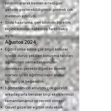
bildirim alarak hemen ertesi gun
gelisim gosterebildigimizi gormek cok
memnun ediciydi.
Slide hazırlama, geri bildirim öğretim
biçimi konuları hakkında farklı bakış
açısı
Ağustos 2024
Eğitici olma adına çok bilgili konular
işledik duruş şekilleri konuşma tarzları
öğrencileri sıkmadan konuları
dinlemesi gerektirdiğini en önemli
noktası iyi bir eğitimci nasıl olunur
bunları çok beğendim
Eğitmenimizin anlatımı çok güzeldi
arkadaşlarla beraber bilgi eksiklerimizi
tamamlamamız ve verimli olması
Gayet güzel bir eğitim oldu eksik