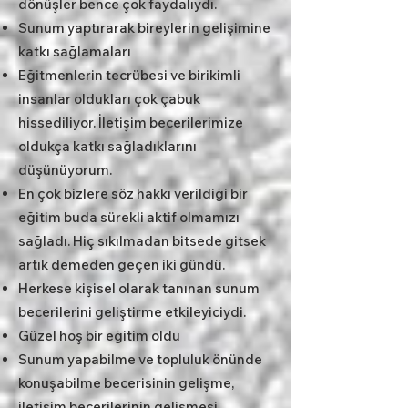
dönüşler bence çok faydalıydı.
Sunum yaptırarak bireylerin gelişimine
katkı sağlamaları
Eğitmenlerin tecrübesi ve birikimli
insanlar oldukları çok çabuk
hissediliyor. İletişim becerilerimize
oldukça katkı sağladıklarını
düşünüyorum.
En çok bizlere söz hakkı verildiği bir
eğitim buda sürekli aktif olmamızı
sağladı. Hiç sıkılmadan bitsede gitsek
artık demeden geçen iki gündü.
Herkese kişisel olarak tanınan sunum
becerilerini geliştirme etkileyiciydi.
Güzel hoş bir eğitim oldu
Sunum yapabilme ve topluluk önünde
konuşabilme becerisinin gelişme,
iletişim becerilerinin gelişmesi