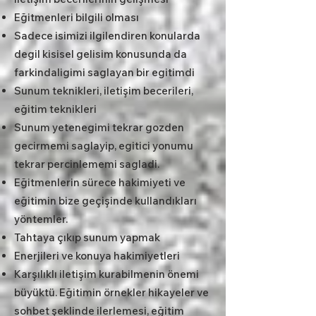
Eğitmenleri bilgili olması
Sadece isimizi ilgilendiren konularda
degil kisisel gelisim konusunda da
farkindaligimi saglayan bir egitimdi
Sunum teknikleri, iletişim becerileri,
eğitim teknikleri
Sunum yetenegimi tekrar gozden
gecirmemi saglayip, egitici yonumu
tekrar percinlememi sagladi.
Eğitmenlerin sürece hakimiyeti ve
eğitimin bize geçişinde kullandıkları
yöntemler.
Tahtaya çıkıp sunum yapmak
Enerjileri ve konuya hakimiyetleri
Karşılıklı iletişim kurabilmenin önemi
büyüktü. Eğitimin örnekler hikayeler ve
sohbet şeklinde ilerlemesi, eğitim