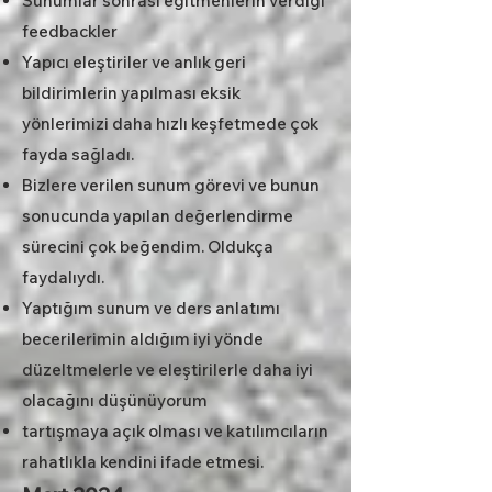
Sunumlar sonrası eğitmenlerin verdiği
feedbackler
Yapıcı eleştiriler ve anlık geri
bildirimlerin yapılması eksik
yönlerimizi daha hızlı keşfetmede çok
fayda sağladı.
Bizlere verilen sunum görevi ve bunun
sonucunda yapılan değerlendirme
sürecini çok beğendim. Oldukça
faydalıydı.
Yaptığım sunum ve ders anlatımı
becerilerimin aldığım iyi yönde
düzeltmelerle ve eleştirilerle daha iyi
olacağını düşünüyorum
tartışmaya açık olması ve katılımcıların
rahatlıkla kendini ifade etmesi.