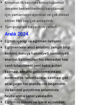
Konunun ilk başında konuştuğumuz
dersten beklentilerimizi karşılamak
için zamanlarını ayırdılar ve çok dikkat
ettiler. Her şey çok anlaşılırdı.
Tüm program başarılı ve yeterli
Aralık 2024
Eğitim içeriği ve eğitmen iletişimi
Egitmenlerin akici anlatimi, zengin bilgi
birikimi, konuya hakimiyeti, samimiyeti,
enerjisi, katilimcilari hic sikmadan hep
canli tutabilmesi, yeni bakis acilari
katmasi, kendini gelistirme inkani
sunmasi ve farkindaliklar katmasi gibi
akla gelen her alanda cok begendim.
Ve kendini gelistirme anlaminda
faydalanma sansi yakaladim
Eğitimde sunum ve içerik açısından