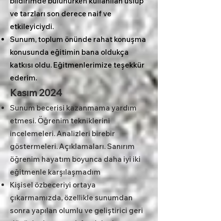
bildirimde bulunurken kullanılan üslup
ve tarzları son derece naif ve
etkileyiciydi.
Sunum, toplum önünde rahat konuşma
konusunda eğitimin bana oldukça
katkısı oldu. Eğitmenlerimize teşekkür
ederim.
Kasım 2024
Sunum becerisi kazanmama yardım
etmesi. Öğrenim tekniklerini
incelemeleri. Analizleri birebir
göstermeleri. Açıklamaları. Sanırım
öğrenim hayatım boyunca daha iyi iki
eğitmenle karşılaşmadım
Kişisel özbeceriyi ortaya
çıkarmamızda, özellikle sunumdan
sonra yapılan olumlu ve geliştirici geri