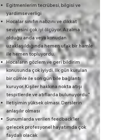
Egitmenlerim tecrübesi, bilgisi ve
yardimseverligi
Hocalar sınıfın nabzını ve dikkat
seviyesini çok iyi ölçüyor. Azalma
olduğu anda veya konudan
uzaklaşıldığında hemen ufak bir hamle
ile hemen topluyordu.
Hocaların gözlem ve geri bildirim
konusunda çok iyiydi. Ilk gün kurulan
bir cümle ile son gün bile bağlantı
kuruyor. Kişiler hakkına nokta atışı
tespitlerde ve atıflarda bulunuyordu."
İletişimin yüksek olması. Derslerin
anlaşılır olması
Sunumlarda verilen feedback’ler
gelecek profesyonel hayatımda çok
faydalı olacak