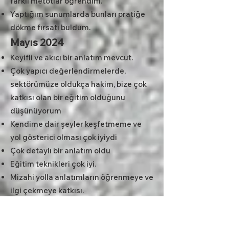
farklı metotlar öğrendim.
Yaptığım sunumlarda bunları pratiğe
dökme fırsatı buldum.
Mayıs 2024
Keyifli ve akıcı bir anlatım mevcut.
Çok yapıcı değerlendirmelerde,
sektörümüze oldukça hakim, bize çok
katkısı olan bir eğitim olduğunu
düşünüyorum
Kendime dair şeyler keşfetmeme ve
yol gösterici olması çok iyiydi
Çok detaylı bir anlatım oldu
Eğitim teknikleri çok iyi.
Mizahi yolla anlatımların öğrenmeye ve
ilgi çekmeye katkısı.
Sunum Becerileri yüksek.
Kendimi ifade etme konusunda