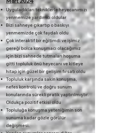
Mart 2024
Uyguladıkları tekniklerle heyecanımızı
yenmemize yardımcı oldular
Bizi sahneye çıkartıp o baskıyı
yenmemizde çok faydalı oldu
Çok interaktif bir eğitimdi ve işimiz
gereği bolca konuşmacı olacağımız
için bizi sahnede tutmaları hoşuma
gitti topluluk önü heyecanı ve kitleye
hitap için güzel bir gelişim fırsatı oldu
Topluluk karşında sakin konuşma,
nefes kontrolü ve doğru sunum
konularında sürekli pratik yaptırılmıştır.
Oldukça pozitif etkisi oldu
Topluluğa konuşma yeteniğimin son
sunuma kadar gözle görülür
değişmesi.