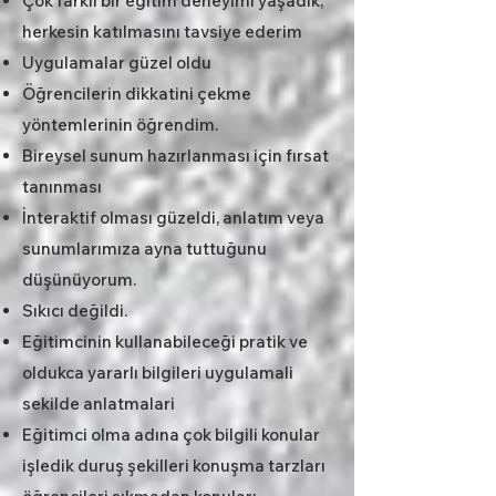
Çok farklı bir eğitim deneyimi yaşadık,
herkesin katılmasını tavsiye ederim
Uygulamalar güzel oldu
Öğrencilerin dikkatini çekme
yöntemlerinin öğrendim.
Bireysel sunum hazırlanması için fırsat
tanınması
İnteraktif olması güzeldi, anlatım veya
sunumlarımıza ayna tuttuğunu
düşünüyorum.
Sıkıcı değildi.
Eğitimcinin kullanabileceği pratik ve
oldukca yararlı bilgileri uygulamali
sekilde anlatmalari
Eğitimci olma adına çok bilgili konular
işledik duruş şekilleri konuşma tarzları