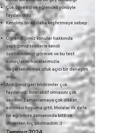
Çok öğretici ve eğlenceli yönüyle
faydalı oldu
Kendimi biraz daha keşfetmeye sebep
oldu
Öğrendiğimiz konular hakkında
yaptığımız testlerle kendi
özelliklerimizi görmek ve bu test
sonuçlarını hocalarımızla
değerlendirmek ufuk açıcı bir deneyim
oldu.
Aldığımız geri bildirimler çok
faydalıydı. Interaktif olmasını çok
sevdim. Zamanlamaya çok dikkat
edilmesi hoşuma gitti. Molalar ilk defa
bir eğitimde zamanında bitti ve
dinlerken hiç sıkılmadım. :)
Temmuz 2024